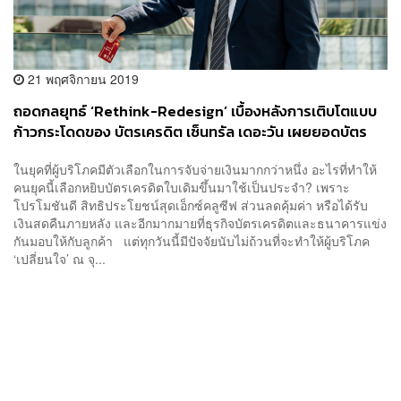
21 พฤศจิกายน 2019
ถอดกลยุทธ์ ‘Rethink-Redesign’ เบื้องหลังการเติบโตแบบ
ก้าวกระโดดของ บัตรเครดิต เซ็นทรัล เดอะวัน เผยยอดบัตร
ใหม่เติบโตร่วม 80% ยอดใช้จ่ายเติบโตสูงถึง 25% สูงสุดใน
ในยุคที่ผู้บริโภคมีตัวเลือกในการจับจ่ายเงินมากกว่าหนึ่ง อะไรที่ทำให้
รอบ 20 ปี [Advertorial]
คนยุคนี้เลือกหยิบบัตรเครดิตใบเดิมขึ้นมาใช้เป็นประจำ? เพราะ
โปรโมชันดี สิทธิประโยชน์สุดเอ็กซ์คลูซีฟ ส่วนลดคุ้มค่า หรือได้รับ
เงินสดคืนภายหลัง และอีกมากมายที่ธุรกิจบัตรเครดิตและธนาคารแข่ง
กันมอบให้กับลูกค้า แต่ทุกวันนี้มีปัจจัยนับไม่ถ้วนที่จะทำให้ผู้บริโภค
‘เปลี่ยนใจ’ ณ จุ...