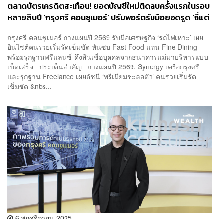
ตลาดบัตรเครดิตสะเทือน! ยอดบัญชีใหม่ติดลบครั้งแรกในรอบ
หลายสิบปี ‘กรุงศรี คอนซูเมอร์’ ปรับพอร์ตรับมือยอดรูด ‘ถี่แต่
เล็ก’ เตรียมส่งนวัตกรรมชำระเงินใหม่เขย่าตลาดช่วงปลายปี
กรุงศรี คอนซูเมอร์ กางแผนปี 2569 รับมือเศรษฐกิจ ‘รถไฟเหาะ’ เผย
2569
อินไซต์คนรวยเริ่มรัดเข็มขัด หันซบ Fast Food แทน Fine Dining
พร้อมรุกฐานฟรีแลนซ์-ดึงสินเชื่อบุคคลจากธนาคารแม่มาบริหารแบบ
เบ็ดเสร็จ ประเด็นสำคัญ กางแผนปี 2569: Synergy เครือกรุงศรี
และรุกฐาน Freelance เผยดัชนี ‘พรีเมียมชะลอตัว’ คนรวยเริ่มรัด
เข็มขัด &nbs...
6 พฤศจิกายน 2025