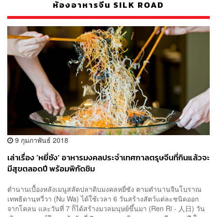
ห้องอาหารจีน SILK ROAD
9 กุมภาพันธ์ 2018
เล่าเรื่อง ‘หยี่ซัง’ อาหารมงคลประจำเทศกาลตรุษจีนที่กินแล้วจะ
มีสุขตลอดปี พร้อมพิกัดชิม
ตำนานเบื้องหลังเมนูสลัดปลาดิบมงคลหยี่ซัง ตามตำนานจีนโบราณ
เทพธิดานฺหวี่วา (Nu Wa) ได้ใช้เวลา 6 วันสร้างสัตว์แต่ละชนิดออก
จากโคลน และวันที่ 7 ก็ได้สร้างมวลมนุษย์ขึ้นมา (Ren Ri - 人日) วัน