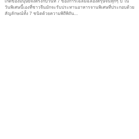
เกิดของมนุษย์จึงตรงกับวันที่ 7 ของการเฉลิมฉลองตรุษจีนทุกๆ ปี ใน
วันพิเศษนี้เองที่ชาวจีนมักจะรับประทานอาหารจานพิเศษ​ที่ประกอบด้วย
สัญลักษณ์ทั้ง 7 ชนิดด้วยความพิถีพิถัน...