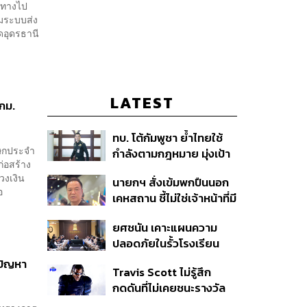
นทางไป
อมระบบส่ง
ดอุดรธานี
LATEST
กม.
ทบ. โต้กัมพูชา ย้ำไทยใช้
โฆษกประจำ
กำลังตามกฎหมาย มุ่งเป้า
่อสร้าง
หมายทางทหาร ชี้ความเสีย
วงเงิน
นายกฯ สั่งเข้มพกปืนนอก
หายไทยไม่อาจลบด้วย
นอ
เคหสถาน ชี้ไม่ใช่เจ้าหน้าที่มี
ข้อมูลบิดเบือน
โทษอุกฉกรรจ์ ปืนถูกขโมย
ยศชนัน เคาะแผนความ
ก่อเหตุ เจ้าของร่วมรับผิด
ปลอดภัยในรั้วโรงเรียน
90 วัน ส่งนักสุขภาพจิต
้ปัญหา
Travis Scott ไม่รู้สึก
ดูแล-คุมเข้มคัดกรองสิ่ง
กดดันที่ไม่เคยชนะรางวัล
ผิดกฎหมาย
แกรมมี่ แม้มีชื่อเข้าชิงมา