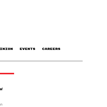
INION
EVENTS
CAREERS
ไฟ
ยก