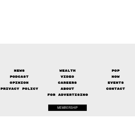
News
Wealth
Pop
Podcast
Video
Now
Opinion
Careers
Events
Privacy Policy
About
Contact
FOR ADVERTISING
MEMBERSHIP