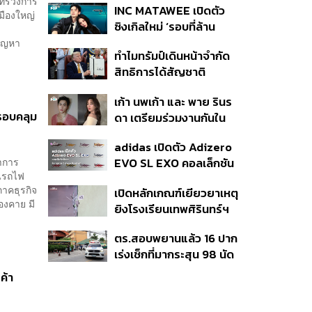
ระทรวงการ
INC MATAWEE เปิดตัว
แล้ว 10 ครั้ง
มืองใหญ่
ซิงเกิลใหม่ ‘รอบที่ล้าน
(Loop)’ ที่ได้ เน PERSES
ังปัญหา
ทำไมทรัมป์เดินหน้าจำกัด
มาแสดงในมิวสิกวิดีโอ
สิทธิการได้สัญชาติ
อเมริกันโดยกำเนิดอีกครั้ง
เก้า นพเก้า และ พาย รินร
แม้ศาลสูงสุดเคยตัดสิน
รอบคลุม
ดา เตรียมร่วมงานกันใน
คัดค้าน
‘รสกาล Enchanted
adidas เปิดตัว Adizero
Taste In Time’
่าการ
EVO SL EXO คอลเล็กชัน
นีรถไฟ
พิเศษรับฤดูกาล College
าคธุรกิจ
เปิดหลักเกณฑ์เยียวยาเหตุ
Football
องคาย มี
ยิงโรงเรียนเทพศิรินทร์ฯ
.
เสียชีวิตรับสูงสุด 3 แสน
ตร.สอบพยานแล้ว 16 ปาก
เจ็บสูงสุด 1 แสน เยียวยา
เร่งเช็กที่มากระสุน 98 นัด
จิตใจ 5 ระดับ
ประสานครูภาษาไทยเข้าให้
ค้า
ปากคำ