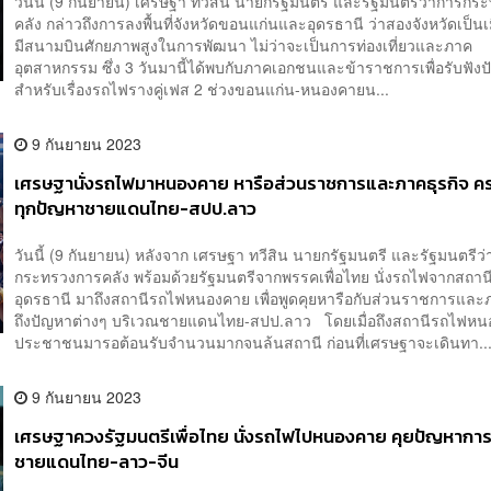
วันนี้ (9 กันยายน) เศรษฐา ทวีสิน นายกรัฐมนตรี และรัฐมนตรีว่าการก
คลัง กล่าวถึงการลงพื้นที่จังหวัดขอนแก่นและอุดรธานี ว่าสองจังหวัดเป็นเ
มีสนามบินศักยภาพสูงในการพัฒนา ไม่ว่าจะเป็นการท่องเที่ยวและภาค
อุตสาหกรรม ซึ่ง 3 วันมานี้ได้พบกับภาคเอกชนและข้าราชการเพื่อรับฟ
สำหรับเรื่องรถไฟรางคู่เฟส 2 ช่วงขอนแก่น-หนองคายน...
9 กันยายน 2023
เศรษฐานั่งรถไฟมาหนองคาย หารือส่วนราชการและภาคธุรกิจ ค
ทุกปัญหาชายแดนไทย-สปป.ลาว
วันนี้ (9 กันยายน) หลังจาก เศรษฐา ทวีสิน นายกรัฐมนตรี และรัฐมนตรีว
กระทรวงการคลัง พร้อมด้วยรัฐมนตรีจากพรรคเพื่อไทย นั่งรถไฟจากสถา
อุดรธานี มาถึงสถานีรถไฟหนองคาย เพื่อพูดคุยหารือกับส่วนราชการและภ
ถึงปัญหาต่างๆ บริเวณชายแดนไทย-สปป.ลาว โดยเมื่อถึงสถานีรถไฟหน
ประชาชนมารอต้อนรับจำนวนมากจนล้นสถานี ก่อนที่เศรษฐาจะเดินทา..
9 กันยายน 2023
เศรษฐาควงรัฐมนตรีเพื่อไทย นั่งรถไฟไปหนองคาย คุยปัญหาการ
ชายแดนไทย-ลาว-จีน