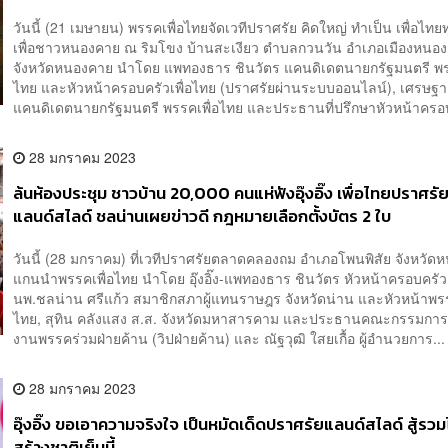
วันนี้ (21 เมษายน) พรรคเพื่อไทยจัดเวทีปราศรัย คิดใหญ่ ทำเป็น เพื่อไท
เพื่อชาวหนองคาย ณ ริมโขง บ้านสะเงียว ตำบลกวนวัน อำเภอเมืองหนอ
จังหวัดหนองคาย นำโดย แพทองธาร ชินวัตร แคนดิเดตนายกรัฐมนตรี พร
ไทย และหัวหน้าครอบครัวเพื่อไทย (ปราศรัยผ่านระบบออนไลน์), เศรษฐา 
แคนดิเดตนายกรัฐมนตรี พรรคเพื่อไทย และประธานที่ปรึกษาหัวหน้าครอบ
28 มกราคม 2023
ล้นห้องประชุม ชาวบ้าน 20,000 คนแห่ฟังอุ๊งอิ๊ง เพื่อไทยปราศรั
แลนด์สไลด์ ชลน่านเผยข่าวดี กฎหมายเลือกตั้งบัตร 2 ใบ
วันนี้ (28 มกราคม) ที่เวทีปราศรัยตลาดคลองถม อำเภอโพนพิสัย จังหวั
แกนนำพรรคเพื่อไทย นำโดย อุ๊งอิ๊ง-แพทองธาร ชินวัตร หัวหน้าครอบครัวเ
นพ.ชลน่าน ศรีแก้ว สมาชิกสภาผู้แทนราษฎร จังหวัดน่าน และหัวหน้าพรร
ไทย, สุทิน คลังแสง ส.ส. จังหวัดมหาสารคาม และประธานคณะกรรมก
งานพรรคร่วมฝ่ายค้าน (วิปฝ่ายค้าน) และ ณัฐวุฒิ ใสยเกื้อ ผู้อำนวยการ...
28 มกราคม 2023
อุ๊งอิ๊ง ขอเอาความจริงใจ เป็นหมัดเด็ดปราศรัยแลนด์สไลด์ สู้รว
สร้างชาติเย็นนี้