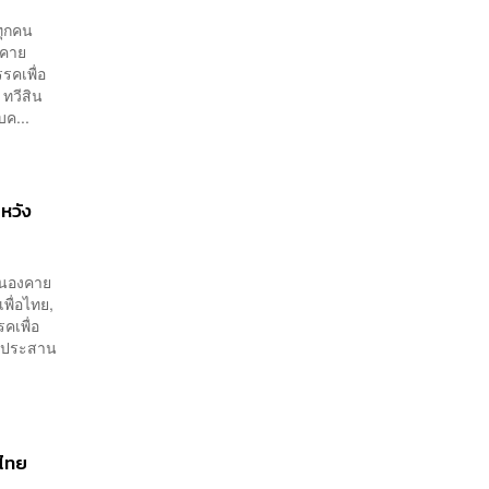
ยทุกคน
งคาย
รคเพื่อ
ทวีสิน
ค...
ยหวัง
ดหนองคาย
พื่อไทย,
คเพื่อ
ารประสาน
มไทย