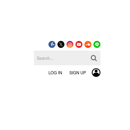
LOG IN
SIGN UP