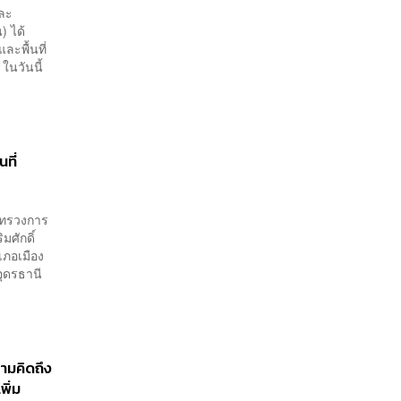
และ
) ได้
ละพื้นที่
นวันนี้
ที่
ระทรวงการ
มศักดิ์
เภอเมือง
อุดรธานี
ามคิดถึง
พิ่ม