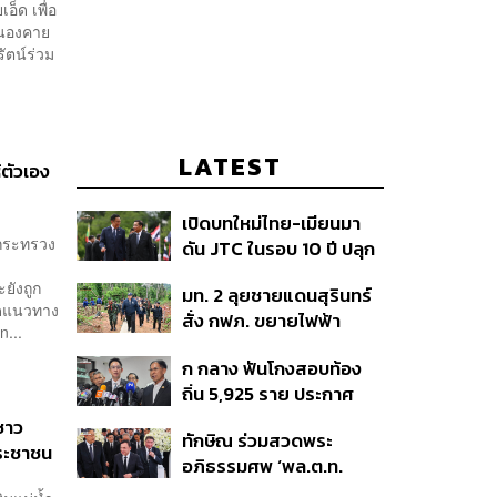
็ด เพื่อ
หนองคาย
ัตน์ร่วม
LATEST
้ตัวเอง
เปิดบทใหม่ไทย-เมียนมา
รกระทรวง
ดัน JTC ในรอบ 10 ปี ปลุก
‘เส้นเลือดใหญ่’ ค้า
ยังถูก
มท. 2 ลุยชายแดนสุรินทร์
ชายแดน ท่าเรือน้ำลึก
ิดแนวทาง
สั่ง กฟภ. ขยายไฟฟ้า
ทวาย
n...
‘ปราสาทตาควาย–เนิน
ก กลาง ฟันโกงสอบท้อง
350’ เสริมความมั่นคง
ถิ่น 5,925 ราย ประกาศ
ชายแดน
บัญชีใหม่ 7 ส.ค. ส่วน 97
ชาว
ทักษิณ ร่วมสวดพระ
ราย รอ ป.ป.ช. ขีดเส้นแล้ว
ประชาชน
อภิธรรมศพ ‘พล.ต.ท.
เสร็จ 31 ส.ค.
ผ่อน’ บิดา ‘พักตร์พิไล ทวี