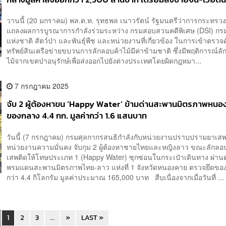
วานนี้ (20 มกราคม) พล.ต.ท. รุทธพล เนาวรัตน์ รัฐมนตรีว่าการกระทรวง
แถลงผลการบูรณาการกำลังร่วมระหว่าง กรมสอบสวนคดีพิเศษ (DSI) กร
แห่งชาติ สัตว์ป่า และพันธุ์พืช และหน่วยงานที่เกี่ยวข้อง ในการเข้าตรว
ทรัพย์สินเครือข่ายขบวนการลักลอบค้าไม้มีค่าข้ามชาติ ซึ่งมีพฤติการณ์ล
ไม้จากเขตป่าอนุรักษ์เพื่อส่งออกไปยังต่างประเทศโดยผิดกฎหมา...
7 กรกฎาคม 2025
จับ 2 ผู้ต้องหาขน ‘Happy Water’ ข้ามด่านสะพานมิตรภาพหนอ
ของกลาง 4.4 กก. มูลค่ากว่า 1.6 แสนบาท
วันนี้ (7 กรกฎาคม) กรมศุลกากรสนธิกำลังกับหน่วยงานปราบปรามยาเส
หน่วยงานความมั่นคง จับกุม 2 ผู้ต้องหาชายไทยและหญิงลาว ขณะลักล
เสพติดให้โทษประเภท 1 (Happy Water) ซุกซ่อนในกระเป๋าเดินทาง ผ่าน
พรมแดนสะพานมิตรภาพไทย-ลาว แห่งที่ 1 จังหวัดหนองคาย ตรวจยึดขอ
กว่า 4.4 กิโลกรัม มูลค่าประมาณ 165,000 บาท สืบเนื่องจากเมื่อวันที่ ...
1
2
3
...
»
LAST »