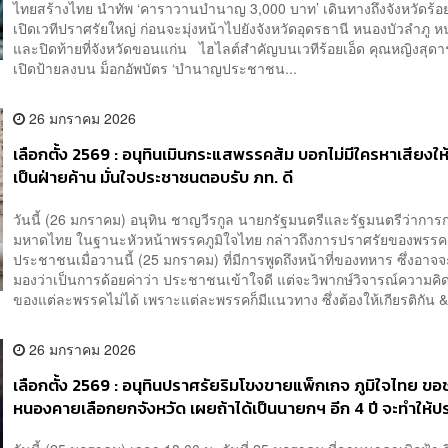
ไทยสร้างไทย นำทัพ ‘คาราวานบำนาญ 3,000 บาท’ เดินทางถึงจังหวัดร้อยเอ
เปิดเวทีปราศรัยใหญ่ ก่อนจะมุ่งหน้าไปยังจังหวัดอุดรธานี หนองบัวลำภู 
และปิดท้ายที่จังหวัดขอนแก่น ไฮไลต์สำคัญบนเวทีร้อยเอ็ด คุณหญิงสุดาร
เปิดป้ายลงบน ม็อกอัพบัตร ‘บำนาญประชาชน...
26 มกราคม 2026
เลือกตั้ง 2569 : อนุทินเมินกระแสพรรคส้ม บอกไม่มีใครหาเสียงให
เป็นฝ่ายค้าน มั่นใจประชาชนตอบรับ ภท. ดี
วันนี้ (26 มกราคม) อนุทิน ชาญวีรกูล นายกรัฐมนตรีและรัฐมนตรีว่ากา
มหาดไทย ในฐานะหัวหน้าพรรคภูมิใจไทย กล่าวถึงการปราศรัยของพรรค
ประชาชนเมื่อวานนี้ (25 มกราคม) ที่มีการพูดถึงหน้าที่ของทหาร ซึ่งอาจจะ
มองว่าเป็นการด้อยค่าว่า ประชาชนเข้าใจดี แต่จะวิพากษ์วิจารณ์ความค
ของแต่ละพรรคไม่ได้ เพราะแต่ละพรรคก็มีแนวทาง ซึ่งต้องให้เกียรติกัน &
26 มกราคม 2026
เลือกตั้ง 2569 : อนุทินปราศรัยริมโขงขายแพ็กเกจ ภูมิใจไทย ขอ
หนองคายเลือกยกจังหวัด เผยถ้าได้เป็นนายกฯ อีก 4 ปี จะทำให้
ร้อง รวยพอแล้ว!