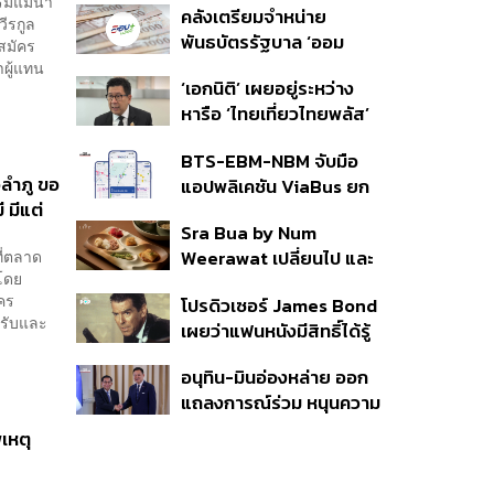
ิมแม่น้ำ
คลังเตรียมจำหน่าย
สิน’ สิริอายุ 103 ปี แกนนำ
ีรกูล
พันธบัตรรัฐบาล ‘ออม
เพื่อไทย-บุคคลหลาก
้สมัคร
พลัส’ รอบถัดไป เร็วสุด 4
ผู้แทน
วงการร่วมอาลัย
‘เอกนิติ’ เผยอยู่ระหว่าง
ก.ย.นี้ อาจเพิ่มสัดส่วนการ
หารือ ‘ไทยเที่ยวไทยพลัส’
ขายแบบ Small Lot First
มีสิทธิใช้งบจากเงินกู้ 4
มากขึ้น
BTS-EBM-NBM จับมือ
แสนล้าน มั่นใจงบต่อ ‘ไทย
วลำภู ขอ
แอปพลิเคชัน ViaBus ยก
ช่วยไทย พลัส’ เฟส 2 มี
 มีแต่
ระดับการติดตามตำแหน่ง
เพียงพอ
Sra Bua by Num
รถไฟฟ้า 3 สายแบบเรียล
ี่ตลาด
Weerawat เปลี่ยนไป และ
ไทม์
 โดย
นี่คือเหตุผลที่เราควรกลับ
ัคร
โปรดิวเซอร์ James Bond
ไปอีกครั้ง
นรับและ
เผยว่าแฟนหนังมีสิทธิ์ได้รู้
ว่าใครจะมารับบทนำช่วง
อนุทิน-มินอ่องหล่าย ออก
ปลายปีนี้
แถลงการณ์ร่วม หนุนความ
ร่วมมือรอบด้าน ยกระดับ
เหตุ
ปราบอาชญากรรมข้าม
ชาติ แก้ปัญหาหมอกควัน-