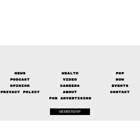
News
Wealth
Pop
Podcast
Video
Now
Opinion
Careers
Events
Privacy Policy
About
Contact
FOR ADVERTISING
MEMBERSHIP