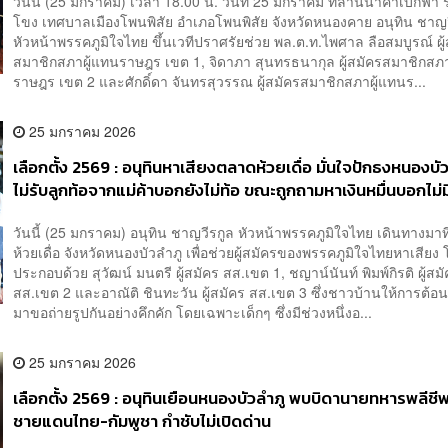
วันนี้ (25 มกราคม) เวลา 18.00 น. วันที่ 25 มกราคม ที่ลานนาคาเบิกฟ้า ร
โขง เทศบาลเมืองโพนพิสัย อำเภอโพนพิสัย จังหวัดหนองคาย อนุทิน ชาญว
หัวหน้าพรรคภูมิใจไทย ขึ้นเวทีปราศรัยช่วย พล.ต.ท.ไพศาล ลือสมบูรณ์ ผู
สมาชิกสภาผู้แทนราษฎร เขต 1, จิดาภา สุนทรธนากุล ผู้สมัครสมาชิกสภา
ราษฎร เขต 2 และศักดิ์ดา จันทรสุวรรณ ผู้สมัครสมาชิกสภาผู้แทนร...
25 มกราคม 2026
เลือกตั้ง 2569 : อนุทินหาเสียงตลาดห้วยเดื่อ มั่นใจปักธงหนองบั
ไม่รับลูกท้อจากแม่ค้าบอกยังไม่ท้อ ขณะถูกถามหาเงินหมื่นบอกไม่มี
คนละครึ่ง
วันนี้ (25 มกราคม) อนุทิน ชาญวีรกูล หัวหน้าพรรคภูมิใจไทย เดินทางมาท
ห้วยเดื่อ จังหวัดหนองบัวลำภู เพื่อช่วยผู้สมัครของพรรคภูมิใจไทยหาเสียง
ประกอบด้วย สุวัฒน์ มนตรี ผู้สมัคร สส.เขต 1, ชญาน์นันท์ พิมพ์กิรติ ผู้สม
สส.เขต 2 และอาณัติ ชินทะวัน ผู้สมัคร สส.เขต 3 ซึ่งชาวบ้านให้การต้อ
มาขอถ่ายรูปกันอย่างคึกคัก โดยเฉพาะเด็กๆ ซึ่งมีช่วงหนึ่งอ...
25 มกราคม 2026
เลือกตั้ง 2569 : อนุทินเยือนหนองบัวลำภู พบบิดานายทหารพลีชีพ
ชายแดนไทย-กัมพูชา กำชับไม่เปิดด่าน