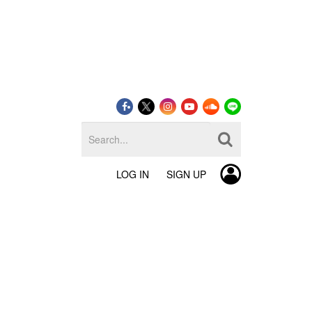
LOG IN
SIGN UP