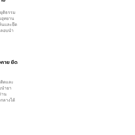
ยุติธรรม
มอุทยาน
จค้นและยึด
ักลอบนำ
งคาย ยึด
พติดและ
อบนำยา
ด่าน
งกลางได้