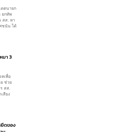
ดิเดตนายก
ำ ยกทัพ
คร สส. หา
ศชนัน ได้
เหมา 3
คเพื่อ
าย ช่วย
คร สส.
หาเสียง
ติยึดของ
นาม