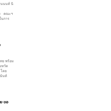
มลพิษทางน้ำ
ธนนนท์ นิ
ียง คณะฯ
ยในการ
ะ
ไทย พร้อม
ังหวัด
ง โดย
นันท์
าย ขอ