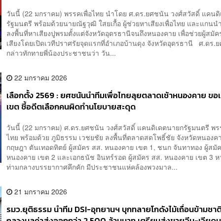
วันนี้ (22 มกราคม) พรรคเพื่อไทย นำโดย ศ.ดร.ยศชนัน วงศ์สวัสดิ์ แคน
รัฐมนตรี พร้อมด้วยนายณัฐวุฒิ ใสยเกื้อ ผู้ช่วยหาเสียงเพื่อไทย และแกนน
ลงพื้นที่หาเสียงปูพรมตั้งแต่จังหวัดอุดรธานีจนถึงหนองคาย เพื่อช่วยผู้สมั
เสียงโดยเปิดเวทีปราศรัยจุดแรกที่อำเภอบ้านดุง จังหวัดอุดรธานี ศ.ดร.ย
กล่าวทักทายพี่น้องประชาชนว่า วัน...
22 มกราคม 2026
เลือกตั้ง 2569 : ยศชนันนำทีมเพื่อไทยลุยตลาดเช้าหนองคาย ขอ
เขต ชี้อดีตเลือกคนผิดทำนโยบายสะดุด
วันนี้ (22 มกราคม) ศ.ดร.ยศชนัน วงศ์สวัสดิ์ แคนดิเดตนายกรัฐมนตรี พรร
ไทย พร้อมด้วย ภูมิธรรม เวชยชัย ลงพื้นที่ตลาดสดโพธิ์ชัย จังหวัดหนองค
กฤษฎา ตันเทอดทิตย์ ผู้สมัคร สส. หนองคาย เขต 1, ชนก จันทาทอง ผู้สมั
หนองคาย เขต 2 และเอกธนัช อินทร์รอด ผู้สมัคร สส. หนองคาย เขต 3 
ท่ามกลางบรรยากาศคึกคัก มีประชาชนแห่คล้องพวงมาล...
21 มกราคม 2026
รมว.ยุติธรรม นำทีม DSI-อุทยานฯ บุกทลายโกดังไม้เถื่อนข้ามชา
กลางมูลค่าส่งออกกว่า 2,500 ล้านบาท เตรียมส่งขายจีน-เวียด