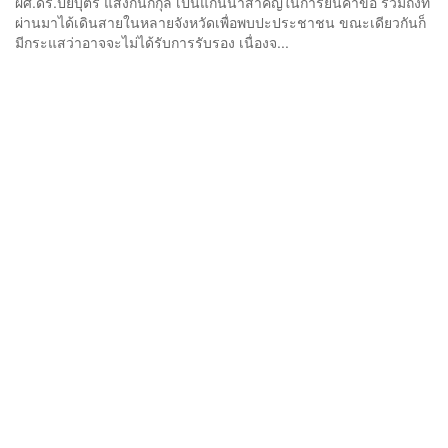
ผศ.ดร.ปิยบุตร แสงกนกกุล เป็นแกนนำสำคัญในการยื่นคำขอ รวมถึงที่
ผ่านมาได้เดินสายในหลายจังหวัดเพื่อพบปะประชาชน ขณะเดียวกันก็
มีกระแสว่าอาจจะไม่ได้รับการรับรอง เนื่องจ...