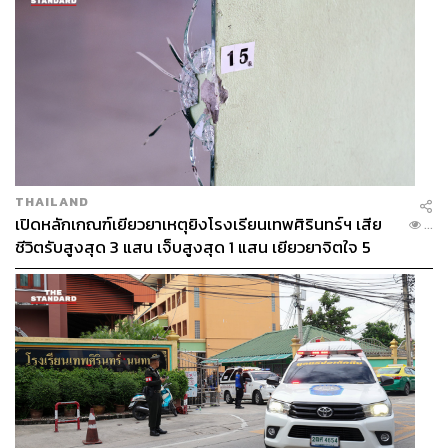
สำหรับบรรยากาศการประชุมในวันนี้ มีประชาชนที่ให้ความ
สนใจเข้าร่วมสังเกตการณ์ รวมทั้งเจ้าหน้าที่รัฐที่ทางพรรค
อนาคตใหม่ได้จัดที่นั่งไว้ให้สังเกตการณ์ มีตำรวจจาก
THAILAND
สภ.คลองหลวง มาทำหน้าที่อำนวยความสะดวกและรักษา
เปิดหลักเกณฑ์เยียวยาเหตุยิงโรงเรียนเทพศิรินทร์ฯ เสีย
...
ความปลอดภัยโดยรอบบริเวณสถานที่
ชีวิตรับสูงสุด 3 แสน เจ็บสูงสุด 1 แสน เยียวยาจิตใจ 5
ระดับ
TAGS:
ไกลก้อง ไวทยาการ
ธนาธร จึงรุ่งเรืองกิจ
สุนทร บุญยอด
พรรคอนาคตใหม่
เยาวลักษณ์ ภักดีประภา
กุลธิดา รุ่งเรืองเกียรติ
ชัน ภักดีศรี
ชำนาญ จันทร์เรือง
เจนวิทย์ ไกรสินธุ์
ปิยบุตร แสงกนกกุล
จารุวรรณ ศรัณย์เกตุ
วิภาพรรณ วงษ์สว่าง
นิรามาน สุไลมาน
ประชาธิปไตย
พรรณิการ์ วานิช
การเลือกตั้ง
สุรชัย ศรีสารคาม
เคท ครั้งพิบูลย์
รณวิต หล่อเลิศสุนทร
พงศกร รอดชมภู