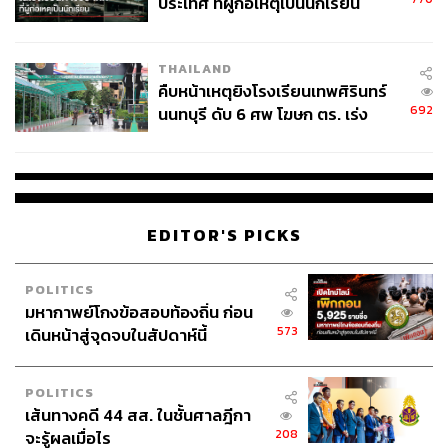
นั่งเป็นปลัดไอซีที
ประเทศ ที่ผู้ก่อเหตุเป็นนักเรียน
THAILAND
คืบหน้าเหตุยิงโรงเรียนเทพศิรินทร์
692
นนทบุรี ดับ 6 ศพ โฆษก ตร. เร่ง
สอบปมขโมยปืนปู่ก่อเหตุ
EDITOR'S PICKS
POLITICS
มหากาพย์โกงข้อสอบท้องถิ่น ก่อน
573
เดินหน้าสู่จุดจบในสัปดาห์นี้
สำหรับรายชื่อกรรมการบริหารพรรคคนอื่นๆ ได้แก่
ชำนาญ
จันทร์เรือง เป็นรองหัวหน้าพรรคคนที่ 2 รณวิต หล่อเลิศ
POLITICS
สุนทร เป็นรองหัวหน้าพรรคคนที่ 4 นิติพัฒน์ แต้มไพโรจน์
เส้นทางคดี 44 สส. ในชั้นศาลฎีกา
เป็นเหรัญญิกพรรค ไกลก้อง ไวทยาการ เป็นนายทะเบียน
208
จะรู้ผลเมื่อไร
สมาชิกพรรค สุนทร บุญยอด กรรมการบริหารพรรคเครือ