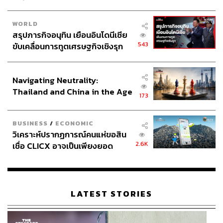
ข่ายแรงงาน วิภาพรรณ วงษ์สว่าง กรรมการบริหารพรรค
เครือข่ายคนรุ่นใหม่
WORLD
สรุปภารกิจอนุทิน เยือนอินโดนีเซีย
543
ขับเคลื่อนการทูตเศรษฐกิจเชิงรุก
สุรชัย ศรีสารคาม เป็นกรรมการบริหารพรรคภาคกลาง
ประกาศหุ้นส่วนยุทธศาสตร์ไทย –
เยาวลักษณ์ ภักดีประภา เป็นกรรมการบริหารพรรคภาค
อินโดนีเซีย
เหนือ ชัน ภักดีศรี เป็นกรรมการบริหารพรรคภาคตะวันออก
Navigating Neutrality:
เฉียงเหนือ เจนวิทย์ ไกรสินธุ์ เป็นกรรมการบริหารพรรคภาค
Thailand and China in the Age
ใต้ จารุวรรณ ศรัณย์เกตุ กรรมการบริหารสัดส่วนที่ประชุม
173
of a New Global Order
พรรค นิรามาน สุไลมาน กรรมการบริหารสัดส่วนที่ประชุม
พรรค
BUSINESS
/
ECONOMIC
วิเคราะห์ปรากฏการณ์คนแห่ขอสิน
2.6K
เชื่อ CLICX อาจเป็นเพียงยอด
ภูเขาน้ำแข็ง ของปัญหาหนี้ครัว
เรือนไทยที่ถูกซุกไว้
LATEST STORIES