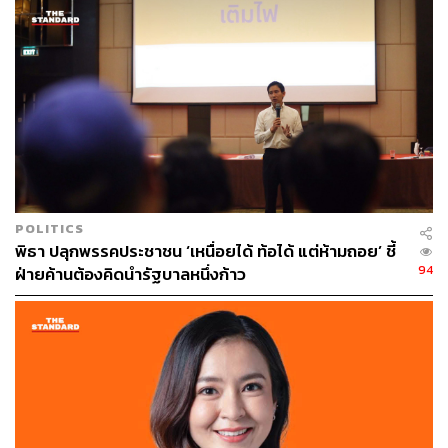
ตามหลักเกณฑ์ในการบริหารและการดำเนินกิจการทางการ
เมืองของพรรค ซึ่งสอดคล้องกับพระราชบัญญัติประกอบ
รัฐธรรมนูญว่าด้วยพรรคการเมือง พ.ศ. 2560 ครบทุกวาระ
POLITICS
พิธา ปลุกพรรคประชาชน ‘เหนื่อยได้ ท้อได้ แต่ห้ามถอย’ ชี้
94
ฝ่ายค้านต้องคิดนำรัฐบาลหนึ่งก้าว
และที่ประชุมมีมติเลือกกรรมการบริหารพรรค 17 คน โดยมี
มติด้วยคะแนนเสียง 473 คน รับรองให้ ธนาธร จึงรุ่งเรืองกิจ
เป็นหัวหน้าพรรค งดออกเสียงหนึ่งเสียงโดยธนาธร