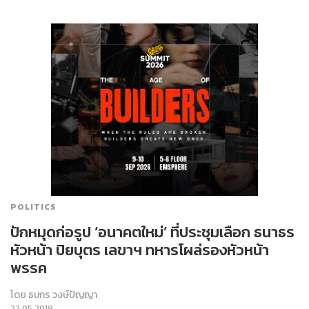
POLITICS
ปักหมุดก่อรูป ‘อนาคตใหม่’ ที่ประชุมเลือก ธนาธร
หัวหน้า ปิยบุตร เลขาฯ ทหารโผล่รองหัวหน้า
พรรค
โดย
ธนกร วงษ์ปัญญา
27.05.2018