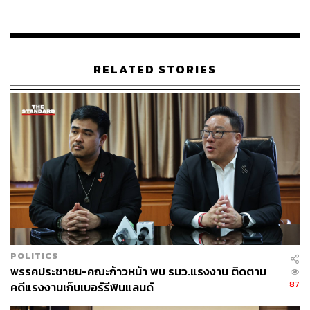
RELATED STORIES
จากนั้น เคท ได้ดำเนินการประชุมตามวาระ ได้แก่ การ
กำหนดชื่อย่อและภาพเครื่องหมายพรรคอนาคตใหม่ คำ
ประกาศอุดมการณ์ทางการเมือง ข้อบังคับและนโยบาย
โครงสร้างการบริหารและตำแหน่งต่างๆ รวมทั้งสาขาและ
ตัวแทนประจำจังหวัด วิธีการบริหารทรัพย์สิน และการจัดทำ
POLITICS
บัญชีของพรรค
พรรคประชาชน-คณะก้าวหน้า พบ รมว.แรงงาน ติดตาม
87
คดีแรงงานเก็บเบอร์รีฟินแลนด์
โดยที่ประชุมได้พิจารณาวาระการประชุมจัดตั้งพรรค ครบ