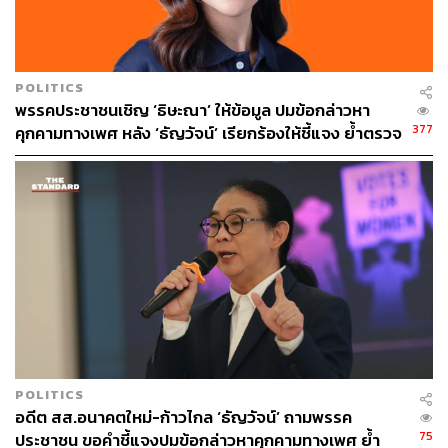
ขณะเดียวกันที่ประชุมยังรับรองให้ ‘ปิยบุตร แสงกนกกุล’ เป็น
เลขาธิการพรรคด้วย
POLITICS
พรรคประชาชนเชิญ ‘ธิษะณา’ ให้ข้อมูล ปมข้อกล่าวหา
สำหรับตำแหน่งกรรมการบริหารพรรคอนาคตใหม่อื่นๆ ที่น่า
377
คุกคามทางเพศ หลัง ‘ธัญวัจน์’ เรียกร้องให้ชี้แจง ย้ำตรวจ
สนใจ ได้แก่ กุลธิดา รุ่งเรืองเกียรติ ได้รับเลือกให้เป็นรอง
สอบตรงไปตรงมา-ไม่ปกป้องผู้กระทำผิด
หัวหน้าพรรคคนที่ 1 นักวิชาการด้านการศึกษา มีผลงานแปล
วรรณกรรมเยาวชนและรวมเรื่องสั้นจากนักเขียนชั้นนำของ
ประเทศฟินแลนด์ เขียนหนังสือและคอลัมน์ใน
WAY
Magazine
เกี่ยวกับประเด็นการศึกษาและวัฒนธรรม
POLITICS
อดีต สส.อนาคตใหม่-ก้าวไกล ‘ธัญวัจน์’ ถามพรรค
75
ประชาชน ขอคำชี้แจงปมข้อกล่าวหาคุกคามทางเพศ ย้ำ