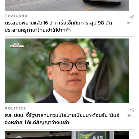
นิติพัฒน์ แต้มไพโรจน์
การจัดตั้งพรรคการเมือง
THAILAND
ตร.สอบพยานแล้ว 16 ปาก เร่งเช็กที่มากระสุน 98 นัด
...
ประสานครูภาษาไทยเข้าให้ปากคำ
100
ABOUT THE AUTHOR
ธนกร วงษ์ปัญญา
บรรณาธิการข่าวในประเทศ กอง
บรรณาธิการข่าว THE STANDARD
POLITICS
สส. ปชน. จี้รัฐบาลทบทวนนโยบายเมียนมา ต้อนรับ ‘มินอ่
...
ABOUT THE PHOTOGRAPHER
องหล่าย’ ได้แค่สัญญาว่างเปล่า
ฐานิส สุดโต
บรรณาธิการภาพ ประจำสำนักข่าว THE