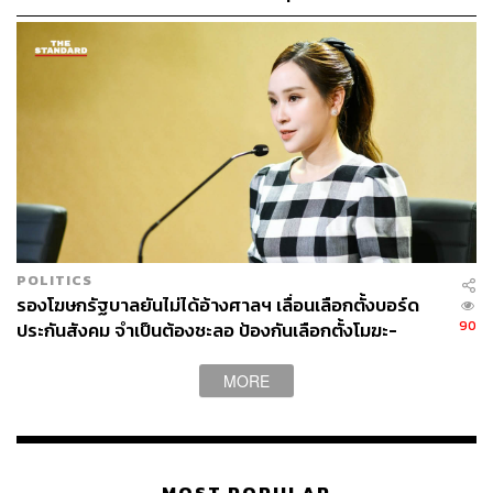
ความโปร่งใสต้องเป็นมาตรฐานเดียวกัน
พล.ท. พงศกร รอดชมภู รองหัวหน้าพรรคคนที่ 3 เป็นอดีต
นักเรียนเตรียมทหารรุ่นที่ 14 และอดีตรองเลขาธิการสภาค
วามมั่นคงแห่งชาติ ปัจจุบันเกษียณอายุราชการแล้ว แต่ยังคง
เขียนบทความและนำเสนอความคิดเห็นเกี่ยวกับด้านการ
ทหาร การต่างประเทศอย่างต่อเนื่อง
POLITICS
รองโฆษกรัฐบาลยันไม่ได้อ้างศาลฯ เลื่อนเลือกตั้งบอร์ด
90
ประกันสังคม จำเป็นต้องชะลอ ป้องกันเลือกตั้งโมฆะ-
ปกป้องสิทธิผู้ประกันตน
MORE