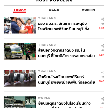
MOST POPULAR
TODAY
WEEK
MONTH
THAILAND
รอง ผบ.ตร. บัญชาการเหตุยิง
1.4K
โรงเรียนเทพศิรินทร์ นนทบุรี สั่ง
พรรณิการ์ วานิช โฆษกพรรค จบการศึกษาปริญญาตรีจาก
ค้นหา 2 รอบยืนยันไร้คนติดค้าง พบ
คณะรัฐศาสตร์ จุฬาลงกรณ์มหาวิทยาลัย และปริญญาโทด้าน
ศพปู่-ย่าที่บ้านพักผู้ก่อเหตุ
การเมืองโลกจากวิทยาลัยเศรษฐศาสตร์และรัฐศาสตร์แห่ง
THAILAND
สื่อนอกจับตากราดยิง รร. ใน
ลอนดอน อดีตบรรณาธิการฝ่ายต่างประเทศ สถานีโทรทัศน์
1.3K
นนทบุรี ชี้ไทยมีอัตราครอบครองปืน
วอยซ์ทีวี เคยเป็นผู้ดำเนินรายการวิเคราะห์ข่าว
Tonight
สูงในระดับต้นของภูมิภาค
Thailand, Voice Insight, The Chat Room, Divas’ Café
และ
รายการสารคดี
iASEAN
THAILAND
นักเรียนโรงเรียนเทพศิรินทร์
ดร.สุรชัย ศรีสารคาม อดีตปลัดกระทรวงเทคโนโลยี
846
นนทบุรี อพยพเข้ายังพื้นที่ปลอดภัย
สารสนเทศและการสื่อสาร จบปริญญาตรี นิติศาสตร์บัณฑิต
ชั่วคราว หลังเหตุใช้อาวุธปืนภายใน
มหาวิทยาลัยรามคำแหง ปริญญาโท ด้านการบริหารรัฐกิจ
โรงเรียนคลี่คลาย
มหาวิทยาลัยรูสเวลต์ สหรัฐอเมริกา เป็นอดีตรองผู้ว่าราชการ
WORLD
หลายจังหวัด และผู้ว่าราชการจังหวัดนครนายก ก่อนโอนมา
ย้อนเหตุกราดยิงในโรงเรียนต่าง
770