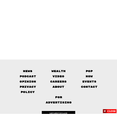
News
Wealth
Pop
Podcast
Video
Now
Opinion
Careers
Events
Privacy
About
Contact
Policy
FOR
ADVERTISING
MEMBERSHIP