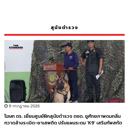
สุนัขตำรวจ
8 กรกฎาคม 2026
โฆษก ตร. เยี่ยมศูนย์ฝึกสุนัขตำรวจ ตชด. ชูศักยภาพดมกลิ่น
กวาดล้างระเบิด-ยาเสพติด ปรับแผนระดม ‘K9’ เสริมทัพสกัด