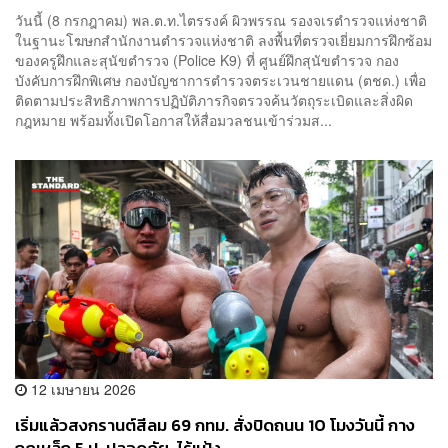
ยาเสพติด
วันนี้ (8 กรกฎาคม) พล.ต.ท.ไตรรงค์ ผิวพรรณ รองจเรตำรวจแห่งชาติ
ในฐานะโฆษกสำนักงานตำรวจแห่งชาติ ลงพื้นที่ตรวจเยี่ยมการฝึกซ้อม
ของครูฝึกและสุนัขตำรวจ (Police K9) ที่ ศูนย์ฝึกสุนัขตำรวจ กอง
บังคับการฝึกพิเศษ กองบัญชาการตำรวจตระเวนชายแดน (ตชด.) เพื่อ
ติดตามประสิทธิภาพการปฏิบัติภารกิจตรวจค้นวัตถุระเบิดและสิ่งผิด
กฎหมาย พร้อมทั้งเปิดโอกาสให้สื่อมวลชนเข้าร่วมส...
12 เมษายน 2026
เริ่มแล้วสงกรานต์สีลม 69 กทม. สั่งปิดถนน 10 โมงวันนี้ กาง