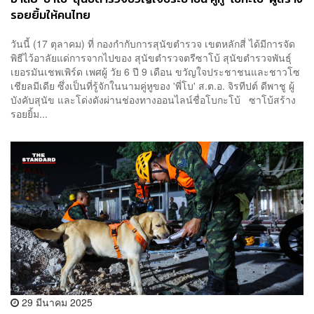
รอยยิ้มให้คนไทย
วันนี้ (17 ตุลาคม) ที่ กองกำกับการสุนัขตำรวจ เขตหลักสี่ ได้มีการจัด
พิธีไว้อาลัยแด่การจากไปของ สุนัขตำรวจตรีซาโบ้ สุนัขตำรวจพันธุ์
เยอรมันเชพเพิร์ด เพศผู้ วัย 6 ปี 9 เดือน ขวัญใจประชาชนและชาวโซ
เชียลมีเดีย ซึ่งเป็นที่รู้จักในนามคู่หูของ 'พี่โบ' ส.ต.อ. จิรทีปต์ ดีพาชู ผู้
บังคับสุนัข และโด่งดังผ่านช่องทางออนไลน์ชื่อโบกะโบ้ ซาโบ้สร้าง
รอยยิ้ม...
29 มีนาคม 2025