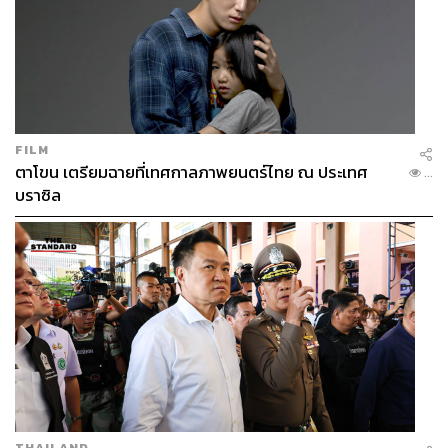
FILM
ตาโขน เตรียมฉายที่เทศกาลภาพยนตร์ไทย ณ ประเทศ
...
บราซิล
THAILAND