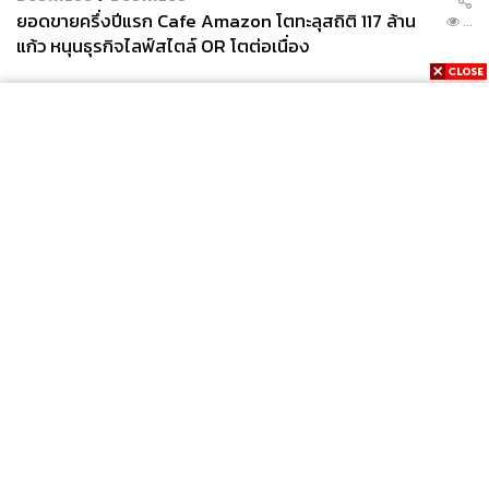
ยอดขายครึ่งปีแรก Cafe Amazon โตทะลุสถิติ 117 ล้าน
...
แก้ว หนุนธุรกิจไลฟ์สไตล์ OR โตต่อเนื่อง
News
Wealth
Pop
Podcast
Video
Now
Opinion
Careers
Events
Privacy
About
Contact
Policy
FOR
ADVERTISING
MEMBERSHIP