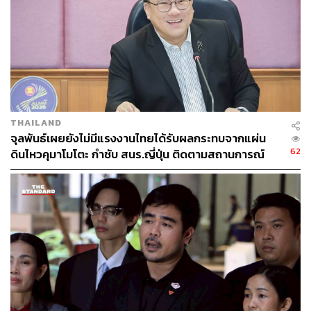
THAILAND
จุลพันธ์เผยยังไม่มีแรงงานไทยได้รับผลกระทบจากแผ่น
62
ดินไหวคุมาโมโตะ กำชับ สนร.ญี่ปุ่น ติดตามสถานการณ์
ใกล้ชิด