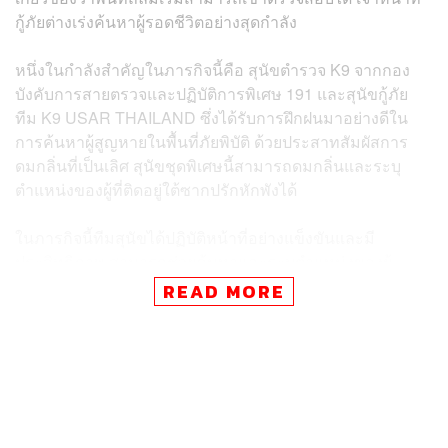
กู้ภัยต่างเร่งค้นหาผู้รอดชีวิตอย่างสุดกำลัง
หนึ่งในกำลังสำคัญในภารกิจนี้คือ สุนัขตำรวจ K9 จากกอง
บังคับการสายตรวจและปฏิบัติการพิเศษ 191 และสุนัขกู้ภัย
ทีม K9 USAR THAILAND ซึ่งได้รับการฝึกฝนมาอย่างดีใน
การค้นหาผู้สูญหายในพื้นที่ภัยพิบัติ ด้วยประสาทสัมผัสการ
ดมกลิ่นที่เป็นเลิศ สุนัขชุดพิเศษนี้สามารถดมกลิ่นและระบุ
ตำแหน่งของผู้ที่ติดอยู่ใต้ซากปรักหักพังได้
ในภารกิจนี้ทีมสุนัขได้ปฏิบัติหน้าที่อย่างแข็งขันและมี
ประสิทธิภาพ สามารถช่วยค้นหาและระบุตำแหน่งของผู้
สูญหายหลายราย ทำให้เจ้าหน้าที่กู้ภัยสามารถเข้าไปช่วย
READ MORE
เหลือได้อย่างรวดเร็ว
อย่างไรก็ตาม ทีมสุนัขจะผลัดเปลี่ยนกันเข้าไปทำภารกิจเพื่อ
ลดอาการเหนื่อยล้าและช่วยกระจายพื้นที่ในการค้นหา ซึ่ง
ระหว่างพัก เจ้าหน้าที่พี่เลี้ยงที่ดูแลจะคอยให้น้ำและอาหาร
เพื่อดูแลอย่างใกล้ชิด