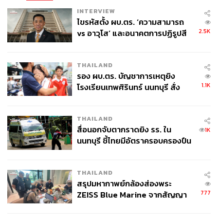
INTERVIEW
ไขรหัสตั้ง ผบ.ตร. ‘ความสามารถ
ABOUT THE AUTHOR
2.5K
vs อาวุโส’ และอนาคตการปฏิรูปสี
THE STANDARD TEAM
กากี กับ พล.ต.อ. เอก อังสนานนท์
กองบรรณาธิการ THE STANDARD
THAILAND
รอง ผบ.ตร. บัญชาการเหตุยิง
ABOUT THE PHOTOGRAPHER
1.1K
โรงเรียนเทพศิรินทร์ นนทบุรี สั่ง
ฐานิส สุดโต
ค้นหา 2 รอบยืนยันไร้คนติดค้าง พบ
บรรณาธิการภาพ ประจำสำนักข่าว THE
ศพปู่-ย่าที่บ้านพักผู้ก่อเหตุ
STANDARD
THAILAND
สื่อนอกจับตากราดยิง รร. ใน
1K
ABOUT THE PHOTOGRAPHER
นนทบุรี ชี้ไทยมีอัตราครอบครองปืน
ศวิตา พูลเสถียร
สูงในระดับต้นของภูมิภาค
ช่างภาพข่าว ประจำสำนักข่าว THE
STANDARD
THAILAND
สรุปมหากาพย์กล้องส่องพระ
777
ZEISS Blue Marine จากสัญญา
ผลิต 8.3 ล้าน สู่ข้อพิพาท ‘มา
เวลล์ฯ’ ฟ้อง ‘โทน บางแค’ ผิดนัด