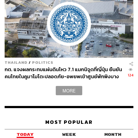
THAILAND
/
POLITICS
กต. แจงผลกระทบแผ่นดินไหว 7.1 แมกนิจูดที่ญี่ปุ่น ยืนยัน
TAGS:
แผ่นดินไหวในไทย
สุนัขตำรวจ
แผ่นดินไหว
124
สุนัข K9
คนไทยในคูมาโมโตะปลอดภัย-อพยพเข้าศูนย์พักพิงบาง
ส่วน
MORE
MOST POPULAR
931
TODAY
WEEK
MONTH