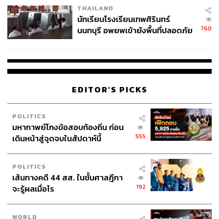
THAILAND
จ่ายหนี้-แอบระบุแบรนด์
นักเรียนโรงเรียนเทพศิรินทร์
760
นนทบุรี อพยพเข้ายังพื้นที่ปลอดภัย
ชั่วคราว หลังเหตุใช้อาวุธปืนภายใน
โรงเรียนคลี่คลาย
EDITOR'S PICKS
POLITICS
มหากาพย์โกงข้อสอบท้องถิ่น ก่อน
555
เดินหน้าสู่จุดจบในสัปดาห์นี้
POLITICS
เส้นทางคดี 44 สส. ในชั้นศาลฎีกา
192
จะรู้ผลเมื่อไร
WORLD