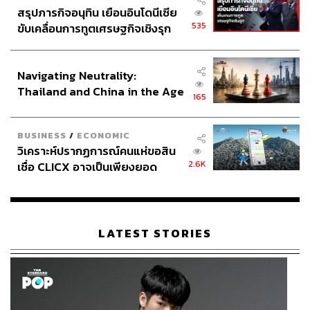
สรุปภารกิจอนุทิน เยือนอินโดนีเซีย
535
ขับเคลื่อนการทูตเศรษฐกิจเชิงรุก
ประกาศหุ้นส่วนยุทธศาสตร์ไทย –
อินโดนีเซีย
Navigating Neutrality:
Thailand and China in the Age
165
of a New Global Order
BUSINESS
/
ECONOMIC
วิเคราะห์ปรากฏการณ์คนแห่ขอสิน
2.6K
เชื่อ CLICX อาจเป็นเพียงยอด
ภูเขาน้ำแข็ง ของปัญหาหนี้ครัว
เรือนไทยที่ถูกซุกไว้
LATEST STORIES