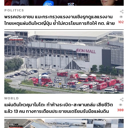
POLITICS
พรรคประชาชน แนะกระทรวงแรงงานเชิงรุกดูแลแรงงาน
102
ไทยเหตุแผ่นดินไหวญี่ปุ่น ย้ำไม่ควรโยนภารกิจให้ กต. ฝ่าย
เดียว
WORLD
แผ่นดินไหวคุมาโมโตะ ทำห้างระเบิด-สะพานถล่ม เสียชีวิต
388
แล้ว 13 คน ทางการเตือนประชาชนเตรียมรับมือแผ่นดิน
ไหวซ้ำ