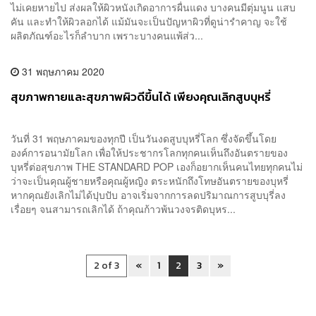
ไม่เคยหายไป ส่งผลให้ผิวหนังเกิดอาการผื่นแดง บางคนมีตุ่มนูน แสบ
คัน และทำให้ผิวลอกได้ แม้มันจะเป็นปัญหาผิวที่ดูน่ารำคาญ จะใช้
ผลิตภัณฑ์อะไรก็ลำบาก เพราะบางคนแพ้ส่ว...
31 พฤษภาคม 2020
สุขภาพกายและสุขภาพผิวดีขึ้นได้ เพียงคุณเลิกสูบบุหรี่
วันที่ 31 พฤษภาคมของทุกปี เป็นวันงดสูบบุหรี่โลก ซึ่งจัดขึ้นโดย
องค์การอนามัยโลก เพื่อให้ประชากรโลกทุกคนเห็นถึงอันตรายของ
บุหรี่ต่อสุขภาพ THE STANDARD POP เองก็อยากเห็นคนไทยทุกคนไม่
ว่าจะเป็นคุณผู้ชายหรือคุณผู้หญิง ตระหนักถึงโทษอันตรายของบุหรี่
หากคุณยังเลิกไม่ได้ปุบปับ อาจเริ่มจากการลดปริมาณการสูบบุรี่ลง
เรื่อยๆ จนสามารถเลิกได้ ถ้าคุณก้าวพ้นวงจรติดบุหร...
2 of 3
«
1
2
3
»