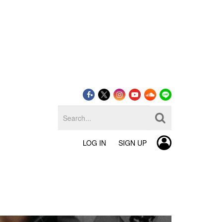
LOG IN
SIGN UP