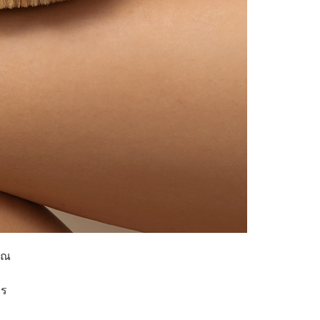
เวณ
าร