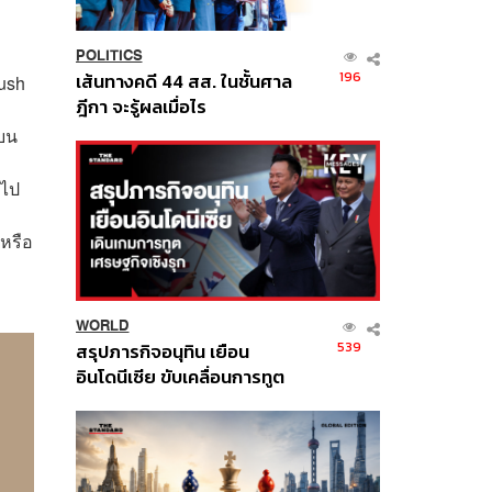
POLITICS
196
เส้นทางคดี 44 สส. ในชั้นศาล
ush
ฎีกา จะรู้ผลเมื่อไร
บน
นไป
 หรือ
WORLD
539
สรุปภารกิจอนุทิน เยือน
อินโดนีเซีย ขับเคลื่อนการทูต
เศรษฐกิจเชิงรุก ประกาศหุ้น
ส่วนยุทธศาสตร์ไทย –
อินโดนีเซีย