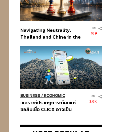
Navigating Neutrality:
169
Thailand and China in the
Age of a New Global
Order
BUSINESS
/
ECONOMIC
2.6K
วิเคราะห์ปรากฏการณ์คนแห่
ขอสินเชื่อ CLICX อาจเป็น
เพียงยอดภูเขาน้ำแข็ง ของ
ปัญหาหนี้ครัวเรือนไทยที่ถูกซุก
ไว้