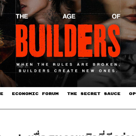
E
ECONOMIC FORUM
THE SECRET SAUCE​
OP