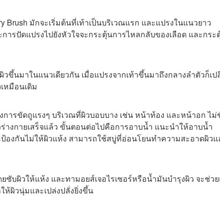
y Brush มักจะเริ่มต้นที่เท้าเป็นบริเวณแรก และแปรงในแนวยาว
ะการปัดแปรงไปยังหัวใจจะกระตุ้นการไหลกลับของเลือด และกระตุ
ผิวขึ้นมาในแนวเดียวกัน เมื่อแปรงจากเท้าขึ้นมาถึงกลางลำตัวก็เปล
เหมือนเดิม
งการขัดถูแรงๆ บริเวณที่ผิวบอบบาง เช่น หน้าท้อง และหน้าอก ไม่
ทั่วร่างกายเสร็จแล้ว ขั้นตอนต่อไปคือการอาบน้ำ แนะนำให้อาบน้ำ
่อป้องกันไม่ให้ผิวแห้ง
สามารถใช้สบู่ที่อ่อนโยนทำความสะอาดผิวแ
ดยซับผิวให้แห้ง และทามอยส์เจอไรเซอร์หรือน้ำมันบำรุงผิว จะช่วยเ
ิวนุ่มและเปล่งปลั่งยิ่งขึ้น