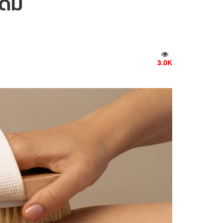
ดิม
3.0K