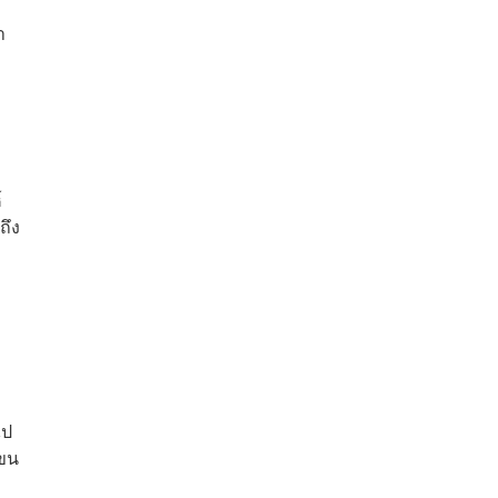
า
์
ถึง
ไป
มขน