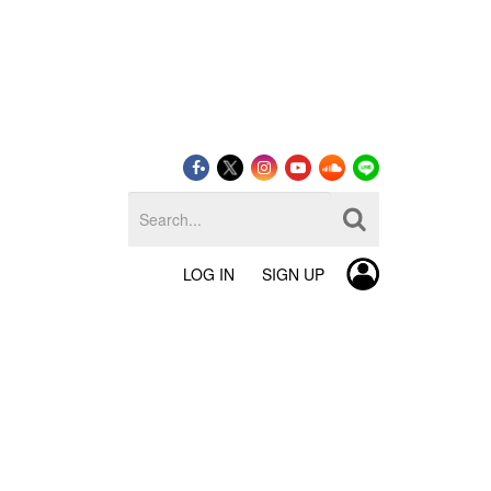
LOG IN
SIGN UP