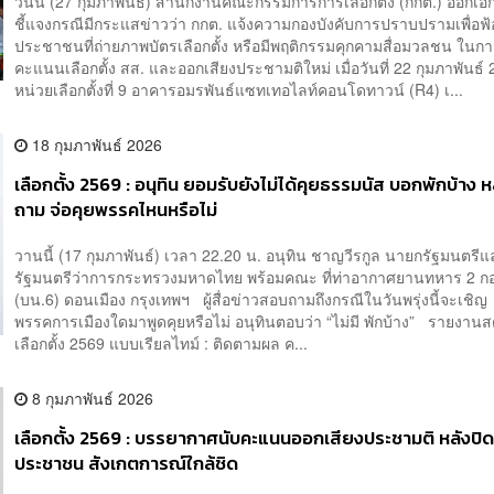
​วันนี้ (27 กุมภาพันธ์) สำนักงานคณะกรรมการการเลือกตั้ง (กกต.) ออกเ
ชี้แจงกรณีมีกระแสข่าวว่า กกต. แจ้งความกองบังคับการปราบปรามเพื่อฟ้
ประชาชนที่ถ่ายภาพบัตรเลือกตั้ง หรือมีพฤติกรรมคุกคามสื่อมวลชน ในก
คะแนนเลือกตั้ง สส. และออกเสียงประชามติใหม่ เมื่อวันที่ 22 กุมภาพันธ์
หน่วยเลือกตั้งที่ 9 อาคารอมรพันธ์แซทเทอไลท์คอนโดทาวน์ (R4) เ...
18 กุมภาพันธ์ 2026
เลือกตั้ง 2569 : อนุทิน​ ยอมรับยังไม่ได้คุย​ธรรมนัส​ บอกพักบ้าง​ ห
ถาม​ จ่อคุยพรรคไหนหรือไม่​
วานนี้ (17 กุมภาพันธ์) เวลา 22.20 น. อนุทิน ชาญวีรกูล นายกรัฐมนตรี
รัฐมนตรีว่าการกระทรวงมหาดไทย พร้อมคณะ ที่ท่าอากาศยานทหาร 2 กอ
(บน.6) ดอนเมือง กรุงเทพฯ ผู้สื่อข่าวสอบถามถึงกรณีในวันพรุ่งนี้จะเชิญ
พรรคการเมืองใดมาพูดคุยหรือไม่ อนุทินตอบว่า “ไม่มี พักบ้าง” รายงาน
เลือกตั้ง 2569 แบบเรียลไทม์ : ติดตามผล ค...
8 กุมภาพันธ์ 2026
เลือกตั้ง 2569 : บรรยากาศนับคะแนนออกเสียงประชามติ หลังปิดห
ประชาชน สังเกตการณ์ใกล้ชิด