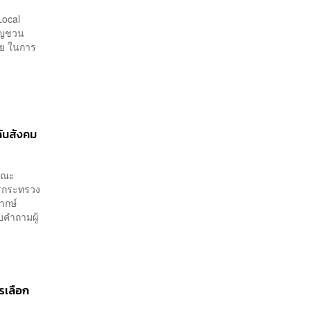
Local
ชิญชวน
ตย ในการ
กันสังคม
มคณะ
การกระทรวง
ากษ์
บคำถามผู้
รเลือก