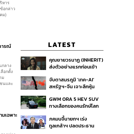
ริหาร
ข้อกล่าว
นาคม)
LATEST
ตการณ์
คุณยายวรนาฏ (INHERIT)
วนกลาง
ส่งตัวอย่างแรกก่อนเข้า
ือกตั้ง
ฉาย 19 พ.ย. นี้
ราม
จับตาสมรภูมิ ‘เทค-AI’
ะชาชนและ
สหรัฐฯ-จีน เจาะลึกหุ้น
กลุ่มได้-เสียประโยชน์ และ
GWM ORA 5 HEV SUV
กลยุทธ์จัดพอร์ตสู้ศึก
ทางเลือกของคนรักษ์โลก
Mega Trend 3-5 ปีข้าง
แบบค่อยเป็นค่อยไป
หน้า
ความเฉพาะ
ภคมนจี้นายกฯ เร่ง
ทูลเกล้าฯ ปลดประธาน
กสทช. ขณะ สว.เปรมศักดิ์