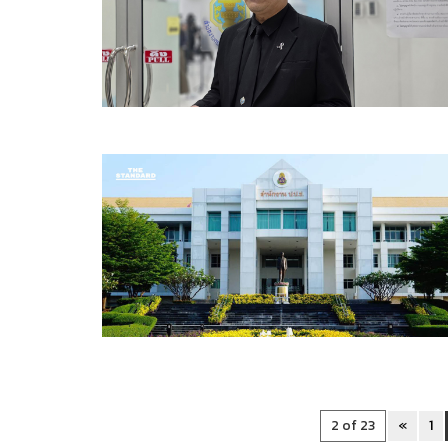
2 of 23
«
1