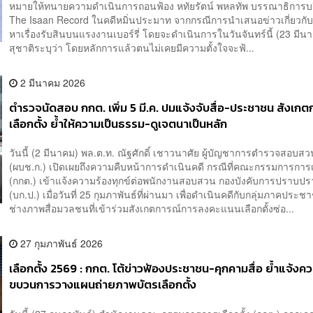
หมายให้ทนายความดำเนินการถอนฟ้อง หทัยรัตน์ พหลทัพ บรรณาธิการบ
The Isaan Record ในคดีหมิ่นประมาท จากกรณีการนำเสนอข่าวเกี่ยวกับ
หาเรื่องรับสินบนแรงงานเบอร์รี่ โดยจะดำเนินการในวันจันทร์นี้ (23 มี
สุชาติระบุว่า โดยหลักการแล้วตนไม่เคยมีความตั้งใจจะฟ้...
2 มีนาคม 2026
​ตำรวจนัดสอบ กกต. เพิ่ม 5 มี.ค. ปมแจ้งจับสื่อ-ประชาชน สังเก
เลือกตั้ง ย้ำให้ความเป็นธรรม-ดูเจตนาเป็นหลัก
วันนี้ (2 มีนาคม) พล.ต.ท. ณัฐศักดิ์ เชาวนาศัย ผู้บัญชาการตำรวจสอบส
(ผบช.ก.) เปิดเผยถึงความคืบหน้าการดำเนินคดี กรณีที่คณะกรรมการการเล
(กกต.) เข้าแจ้งความร้องทุกข์ต่อพนักงานสอบสวน กองบังคับการปราบป
(บก.ป.) เมื่อวันที่ 25 กุมภาพันธ์ที่ผ่านมา เพื่อดำเนินคดีกับกลุ่มภาคปร
ช่างภาพสื่อมวลชนที่เข้าร่วมสังเกตการณ์การลงคะแนนเลือกตั้งซ่อ...
27 กุมภาพันธ์ 2026
เลือกตั้ง 2569 : กกต. โต้ข่าวฟ้องประชาชน-คุกคามสื่อ ย้ำแจ้ง
ขบวนการวางแผนถ่ายภาพบัตรเลือกตั้ง