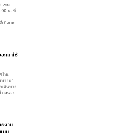
เติบโต 10% ต่อปีในอีก 3-5
ต เขต
ปีข้างหน้า
00 น. ที่
ร
่เปิดเผย
นออกมาใช้
ทศไทย
ดินทางมา
่อเดินทาง
ี ก่อนจะ
รายงาน
คะแนน