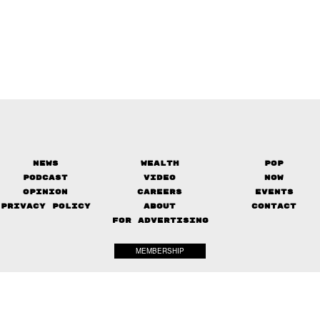
News
Wealth
Pop
Podcast
Video
Now
Opinion
Careers
Events
Privacy Policy
About
Contact
FOR ADVERTISING
MEMBERSHIP