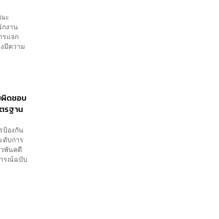
นคณะ
นักงาน
การแจก
้างมีความ
ับผิดชอบ
าตรฐาน
รป้องกัน
ระดับการ
วพันคดี
การณ์ฉบับ