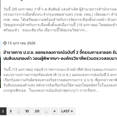
วันนี้ (20 มกราคม) ว่าที่ ร.ต.สัมพันธ์ แสงคำเลิศ ผู้อำนวยการสำนักงา
กรรมการการเลือกตั้งประจำกรุงเทพมหานคร (กกต. กทม.) เปิดเผยว่า สำ
กกต. กทม. ได้เตรียมความพร้อมสำหรับการจัดการเลือกตั้งล่วงหน้า ด้วย
วัสดุอุปกรณ์สำหรับการเลือกตั้งตั้งแต่เมื่อวานนี้ (19 มกราคม) โดยค่อนข
พร้อมแล้ว ขณะเดียวกัน เมื่อวานนี้ได้อบรมวิทยากร...
13 มกราคม 2026
ข้าราชการ ป.ป.ช. ออกแถลงการณ์ฉบับที่ 2 จี้กรรมการลาออก ร
ปมสินบนทองคำ วอนผู้พิพากษา-องค์กรวิชาชีพร่วมตรวจสอบม
จริยธรรม
วันนี้ (13 มกราคม) กลุ่มข้าราชการและเจ้าหน้าที่สำนักงานคณะกรรมกา
และปราบปรามการทุจริตแห่งชาติ (ป.ป.ช.) ออกแถลงการณ์ฉบับที่ 2 ยก
เรียกร้องความรับผิดชอบทางจริยธรรมต่อกรรมการ ป.ป.ช. ที่ถูกกล่าวหาพั
รับสินบนทองคำแท่ง หลังจากข้อเรียกร้องให้ลาออกโดยสมัครใจในแถลง
แรกถูกเพิกเฉย ในแถลงการณ์ฉบับล่าสุดระบุว่า การเรียกร...
2
3
...
10
20
...
»
LAST »