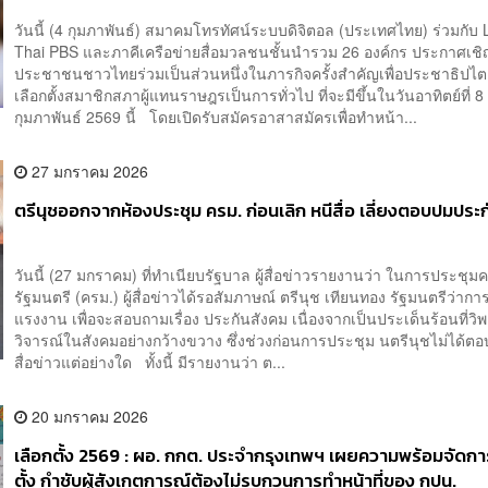
เสียง
วันนี้ (4 กุมภาพันธ์) สมาคมโทรทัศน์ระบบดิจิตอล (ประเทศไทย) ร่วมกับ 
Thai PBS และภาคีเครือข่ายสื่อมวลชนชั้นนำรวม 26 องค์กร ประกาศเ
ประชาชนชาวไทยร่วมเป็นส่วนหนึ่งในภารกิจครั้งสำคัญเพื่อประชาธิปไ
เลือกตั้งสมาชิกสภาผู้แทนราษฎรเป็นการทั่วไป ที่จะมีขึ้นในวันอาทิตย์ที่ 8
กุมภาพันธ์ 2569 นี้ โดยเปิดรับสมัครอาสาสมัครเพื่อทำหน้า...
27 มกราคม 2026
ตรีนุชออกจากห้องประชุม ครม. ก่อนเลิก หนีสื่อ เลี่ยงตอบปมประ
วันนี้ (27 มกราคม) ที่ทำเนียบรัฐบาล ผู้สื่อข่าวรายงานว่า ในการประชุ
รัฐมนตรี (ครม.) ผู้สื่อข่าวได้รอสัมภาษณ์ ตรีนุช เทียนทอง รัฐมนตรีว่า
แรงงาน เพื่อจะสอบถามเรื่อง ประกันสังคม เนื่องจากเป็นประเด็นร้อนที่วิพ
วิจารณ์ในสังคมอย่างกว้างขวาง ซึ่งช่วงก่อนการประชุม นตรีนุชไม่ได้ตอ
สื่อข่าวแต่อย่างใด ทั้งนี้ มีรายงานว่า ต...
20 มกราคม 2026
เลือกตั้ง 2569 : ผอ. กกต. ประจำกรุงเทพฯ เผยความพร้อมจัดกา
ตั้ง กำชับผู้สังเกตการณ์ต้องไม่รบกวนการทำหน้าที่ของ กปน.