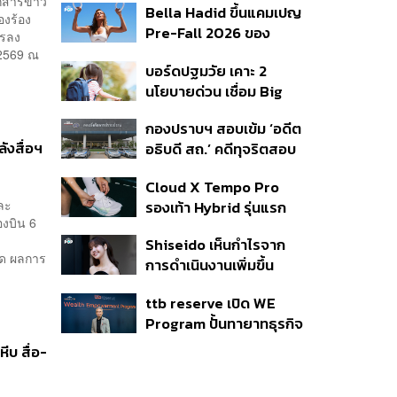
อกสารข่าว
Bella Hadid ขึ้นแคมเปญ
เสนอยุบกรรมการทั้งชุด
องร้อง
Pre-Fall 2026 ของ
แล้วสรรหาใหม่
ารลง
แบรนด์ alo
 2569 ณ
บอร์ดปฐมวัย เคาะ 2
นโยบายด่วน เชื่อม Big
Data 13 หลักอุดช่องโหว่
กองปราบฯ สอบเข้ม ‘อดีต
เด็กตกหล่น-ห้ามสอบ
ลังสื่อฯ
อธิบดี สถ.’ คดีทุจริตสอบ
แข่งขันเด็กเล็ก เน้นเรียนรู้
ท้องถิ่น แจ้ง 6 ข้อหาหนัก
ผ่านการเล่น
Cloud X Tempo Pro
จ่อชง ป.ป.ช. 12 ส.ค. นี้
และ
รองเท้า Hybrid รุ่นแรก
งบิน 6
ของ On
Shiseido เห็นกำไรจาก
สด ผลการ
การดำเนินงานเพิ่มขึ้น
90.1% ในช่วงครึ่งแรกของ
ttb reserve เปิด WE
ปี 2026
Program ปั้นทายาทธุรกิจ
รุ่นสองสานต่อความมั่งคั่ง
ีบ สื่อ-
ตั้งเป้าขยายฐานลูกค้าแตะ
11,000 ราย ดัน AUM