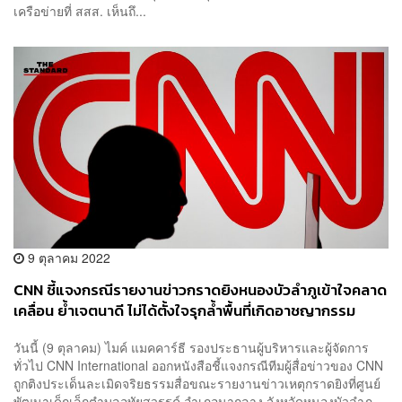
เครือข่ายที่ สสส. เห็นถึ...
9 ตุลาคม 2022
CNN ชี้แจงกรณีรายงานข่าวกราดยิงหนองบัวลำภูเข้าใจคลาด
เคลื่อน ย้ำเจตนาดี ไม่ได้ตั้งใจรุกล้ำพื้นที่เกิดอาชญากรรม
วันนี้ (9 ตุลาคม) ไมค์ แมคคาร์ธี รองประธานผู้บริหารและผู้จัดการ
ทั่วไป CNN International ออกหนังสือชี้แจงกรณีทีมผู้สื่อข่าวของ CNN
ถูกติงประเด็นละเมิดจริยธรรมสื่อขณะรายงานข่าวเหตุกราดยิงที่ศูนย์
พัฒนาเด็กเล็กตำบลอุทัยสวรรค์ อำเภอนากลาง จังหวัดหนองบัวลำภู