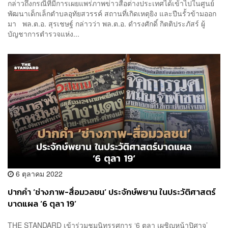
กล่าวถึงกรณีที่มีการเผยแพร่ภาพข่าวสื่อต่างประเทศได้เข้าไปในศูนย์
พัฒนาเด็กเล็กตำบลอุทัยสวรรค์ สถานที่เกิดเหตุยิง และปีนรั้วข้ามออก
มา พล.ต.อ. สุรเชษฐ์ กล่าวว่า พล.ต.อ. ดำรงศักดิ์ กิตติประภัสร์ ผู้
บัญชาการตำรวจแห่ง...
6 ตุลาคม 2022
ปากคำ ‘ช่างภาพ-สื่อมวลชน’ ประจักษ์พยาน ในประวัติศาสตร์
บาดแผล ‘6 ตุลา 19’
THE STANDARD เข้าร่วมชมนิทรรศการ ‘6 ตุลา เผชิญหน้าปิศาจ’