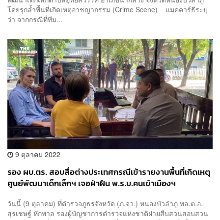
โดยรุกล้ำพื้นที่เกิดเหตุอาชญากรรม (Crime Scene) แมคคาร์ธีระบุ
ว่า จากกรณีที่ทีม...
9 ตุลาคม 2022
รอง ผบ.ตร. สอบสื่อต่างประเทศกรณีเข้ารายงานพื้นที่เกิดเหตุ
ศูนย์พัฒนาเด็กเล็กฯ เจอฝ่าฝืน พ.ร.บ.คนเข้าเมืองฯ
วันนี้ (9 ตุลาคม) ที่ตำรวจภูธรจังหวัด (ภ.จว.) หนองบัวลำภู พล.ต.อ.
สุรเชษฐ์ หักพาล รองผู้บัญชาการตำรวจแห่งชาติฝ่ายสืบสวนสอบสวน