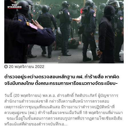
20 พฤศจิกายน 2022
ตำรวจอยู่ระหว่างตรวจสอบหลักฐาน คฝ. ทำร้ายสื่อ หากผิด
จริงมีบทลงโทษ ตั้งคณะกรรมการหารือแนวทางจัดระเบียบ-
สร้างความปลอดภัย
วันนี้ (20 พฤศจิกายน) พล.ต.อ. ดำรงศักดิ์ กิตติประภัสร์ ผู้บัญชาการ
สำนักงานตำรวจแห่งชาติ กล่าวถึงความคืบหน้าการตรวจสอบ
เหตุการณ์การชุมนุมที่ถนนดินสอ มีรายงานว่าตำรวจปฏิบัติหน้าที่
ควบคุมฝูงชน (คฝ.) ทำร้ายสื่อมวลชนเมื่อวันที่ 18 พฤศจิกายนที่ผ่านมา
ขณะนี้อยู่ในขั้นตอนการตรวจสอบรูปภาพที่ปรากฏตามโซเชียลมีเดีย
หรือแม้แต่ที่ฝ่ายของตำรวจบันทึกเอ...