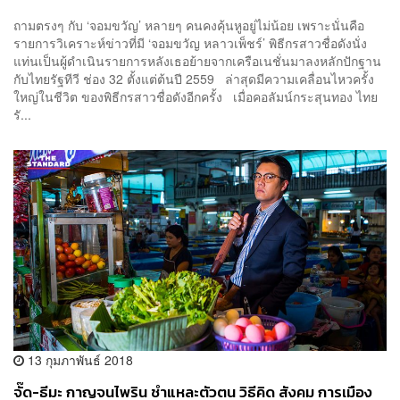
ถามตรงๆ กับ ‘จอมขวัญ’ หลายๆ คนคงคุ้นหูอยู่ไม่น้อย เพราะนั่นคือ
รายการวิเคราะห์ข่าวที่มี ‘จอมขวัญ หลาวเพ็ชร์’ พิธีกรสาวชื่อดังนั่ง
แท่นเป็นผู้ดำเนินรายการหลังเธอย้ายจากเครือเนชั่นมาลงหลักปักฐาน
กับไทยรัฐทีวี ช่อง 32 ตั้งแต่ต้นปี 2559 ล่าสุดมีความเคลื่อนไหวครั้ง
ใหญ่ในชีวิต ของพิธีกรสาวชื่อดังอีกครั้ง เมื่อคอลัมน์กระสุนทอง ไทย
รั...
13 กุมภาพันธ์ 2018
จั๊ด-ธีมะ กาญจนไพริน ชำแหละตัวตน วิธีคิด สังคม การเมือง