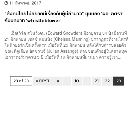
11 สิงหาคม 2017
“สังคมไทยไม่อยากมีเรื่องกับผู้มีอำนาจ” มุมมอง ‘ผอ. อิศรา’
กับบทบาท ‘whistleblower’
เอ็ดเวิร์ด สโนว์เดน (Edward Snowden) มีอายุครบ 34 ปี เมื่อวันที่
21 มิถุนายน เชลซี แมนนิง (Chelsea Manning) ปรากฏตัวที่งานไพรด์
ในนิวยอร์กเป็นครั้งแรก เมื่อวันที่ 25 มิถุนายน หลังได้รับการปล่อยตัว
ขณะที่จูเลียน อัสซานจ์ (Julian Assange) หลบซ่อนตัวอยู่ในสถานทูต
เอกวาดอร์มาครบ 5 ปี เมื่อวันที่ 19 มิถุนายนที่ผ่านมา ความรู้เรา...
23 of 23
« FIRST
«
...
10
...
21
22
23