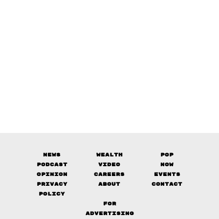
News
Wealth
Pop
Podcast
Video
Now
Opinion
Careers
Events
Privacy
About
Contact
Policy
FOR
ADVERTISING