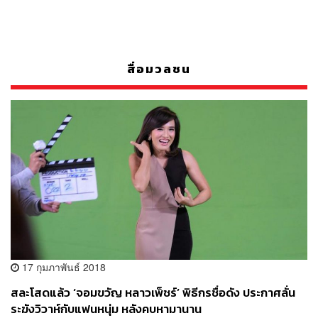
สื่อมวลชน
17 กุมภาพันธ์ 2018
สละโสดแล้ว ‘จอมขวัญ หลาวเพ็ชร์’ พิธีกรชื่อดัง ประกาศลั่น
ระฆังวิวาห์กับแฟนหนุ่ม หลังคบหามานาน