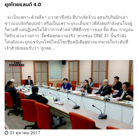
ยุคไทยแลนด์ 4.0
จะเป็นเพราะด้วยลีลา แววตาขึงขัง ฝีปากจัดจ้าน ผสมกับกิมมิกเล่า
ข่าวแบบจิกกัดปนขำ หรือเป็นเพราะประเด็นข่าวที่สังคมกำลังสนใจอยู่
ก็ตามที แต่ปฏิเสธไม่ได้ว่าการทำหน้าที่พิธีกรข่าวของ จั๊ด-ธีมะ กาญจน
ไพริน ผ่านรายการ ‘จั๊ดซัดทุกความจริง’ ทางช่อง ONE 31 นั้นกำลัง
โด่งดังและถูกแชร์บนไทม์ไลน์โซเชียลมีเดียอย่างมากมายในระดับที่
เจ้าตัวยังยอมรับว่า ‘ถูกจด...
31 ตุลาคม 2017