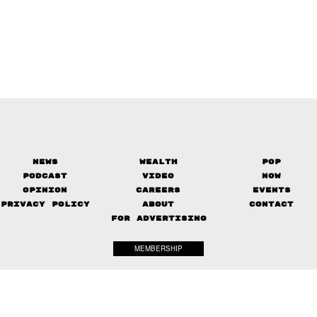
News
Wealth
Pop
Podcast
Video
Now
Opinion
Careers
Events
Privacy Policy
About
Contact
FOR ADVERTISING
MEMBERSHIP