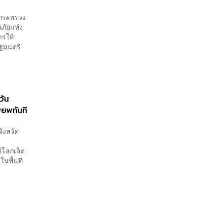
ร​กระทรวง​
ภัยแห่ง
ารให้
ัฐมนตรี
วัน
พยพทันที
ังหวัด
์โลกเจ็ต
่ในพื้นที่