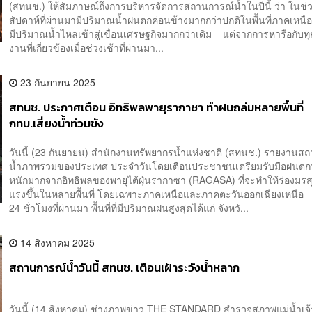
(สทนช.) ให้สัมภาษณ์ถึงการบริหารจัดการสถานการณ์น้ำในปีนี้​ ว่า​ ในช่
สัปดาห์ที่ผ่านมามีปริมาณน้ำฝนตกค่อนข้างมากกว่าปกติในพื้นที่ภาคเหนือ
มีปริมาณน้ำไหลเข้าสู่เขื่อนเศรษฐกิจมากกว่าเดิม แต่จากการหารือกับท
งานที่เกี่ยวข้องเมื่อช่วงเช้าที่ผ่านมา...
23 กันยายน 2025
สทนช. ประกาศเตือน อิทธิพลพายุรากาซา ทำฝนถล่มหลายพื้นที่
กทม.เสี่ยงน้ำท่วมขัง
วันนี้ (23 กันยายน) สำนักงานทรัพยากรน้ำแห่งชาติ (สทนช.) รายงานส
น้ำภาพรวมของประเทศ ประจำวันโดยเตือนประชาชนเตรียมรับมือฝนตกห
หนักมากจากอิทธิพลของพายุไต้ฝุ่นรากาซา (RAGASA) ที่จะทำให้ร่องมรสุ
แรงขึ้นในหลายพื้นที่ โดยเฉพาะภาคเหนือและภาคตะวันออกเฉียงเหนือ
24 ชั่วโมงที่ผ่านมา พื้นที่ที่มีปริมาณฝนสูงสุดได้แก่ จังหวั...
14 สิงหาคม 2025
สถานการณ์น้ำวันนี้ สทนช. เตือนเฝ้าระวังน้ำหลาก
วันนี้ (14 สิงหาคม) ช่างภาพข่าว THE STANDARD สำรวจสภาพแม่น้ำเจ