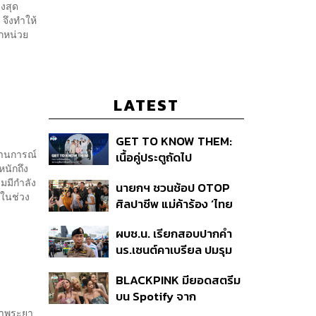
วงสุด
 จึงทำให้
ุกหน่วย
LATEST
GET TO KNOW THEM:
ถานการณ์
เนื้อคู่ประตูถัดไป
นักถึง
มมีกำลัง
นายกฯ ชวนช้อป OTOP
 ในช่วง
ศิลปาชีพ แม่ค้าร้อง ‘ไทย
ช่วยไทย พลัส’ สุดยอด
ผบช.น. เรียกสอบปากคำ
ถามมีต่อไหม นายกฯ ตอบ
นร.เซนต์คาเบรียล ปมรุม
‘เดี๋ยวจะพยายาม’
ทำร้ายเพื่อน-ใช้ปืนขู่ สั่ง
BLACKPINK มียอดสตรีม
ดำเนินคดีแล้ว
บน Spotify จาก
ประเทศไทยสูงถึง 536 ล้าน
้าพระยา