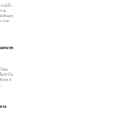
การณ์น้ำ
 ภาค
มิลลิเมตร
ตร ภาค
ิตออกจาก
่าไหล
้งเข้าไป
ธ์เขต 3
..
รการ