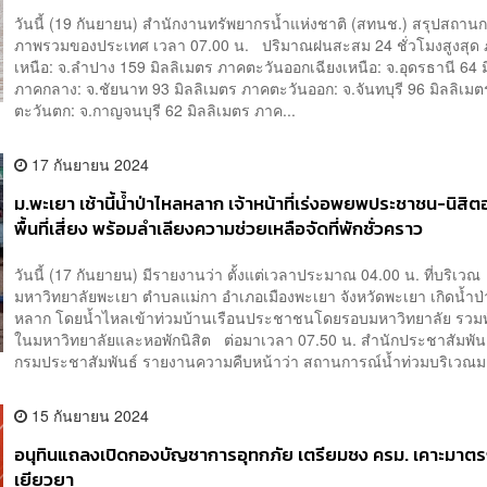
วันนี้ (19 กันยายน) สำนักงานทรัพยากรน้ำแห่งชาติ (สทนช.) สรุปสถาน
ภาพรวมของประเทศ เวลา 07.00 น. ปริมาณฝนสะสม 24 ชั่วโมงสูงสุด
เหนือ: จ.ลำปาง 159 มิลลิเมตร ภาคตะวันออกเฉียงเหนือ: จ.อุดรธานี 64 
ภาคกลาง: จ.ชัยนาท 93 มิลลิเมตร ภาคตะวันออก: จ.จันทบุรี 96 มิลลิเม
ตะวันตก: จ.กาญจนบุรี 62 มิลลิเมตร ภาค...
17 กันยายน 2024
ม.พะเยา เช้านี้น้ำป่าไหลหลาก เจ้าหน้าที่เร่งอพยพประชาชน-นิส
พื้นที่เสี่ยง พร้อมลำเลียงความช่วยเหลือจัดที่พักชั่วคราว
วันนี้ (17 กันยายน) มีรายงานว่า ตั้งแต่เวลาประมาณ 04.00 น. ที่บริเวณ
มหาวิทยาลัยพะเยา ตำบลแม่กา อำเภอเมืองพะเยา จังหวัดพะเยา เกิดน้ำป
หลาก โดยน้ำไหลเข้าท่วมบ้านเรือนประชาชนโดยรอบมหาวิทยาลัย รวมทั
ในมหาวิทยาลัยและหอพักนิสิต ต่อมาเวลา 07.50 น. สำนักประชาสัมพัน
กรมประชาสัมพันธ์ รายงานความคืบหน้าว่า สถานการณ์น้ำท่วมบริเวณม.
15 กันยายน 2024
อนุทินแถลงเปิดกองบัญชาการอุทกภัย เตรียมชง ครม. เคาะมาต
เยียวยา