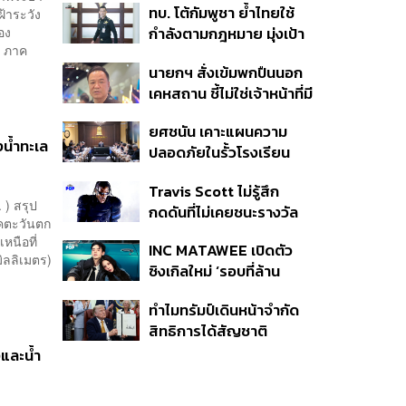
ทบ. โต้กัมพูชา ย้ำไทยใช้
้าระวัง
ครั้ง ตลอด 10 ปีที่ผ่านมา
อง
กำลังตามกฎหมาย มุ่งเป้า
อ ภาค
หมายทางทหาร ชี้ความเสีย
นายกฯ สั่งเข้มพกปืนนอก
หายไทยไม่อาจลบด้วย
เคหสถาน ชี้ไม่ใช่เจ้าหน้าที่มี
ข้อมูลบิดเบือน
โทษอุกฉกรรจ์ ปืนถูกขโมย
ยศชนัน เคาะแผนความ
ก่อเหตุ เจ้าของร่วมรับผิด
น้ำทะเล
ปลอดภัยในรั้วโรงเรียน
90 วัน ส่งนักสุขภาพจิต
Travis Scott ไม่รู้สึก
ดูแล-คุมเข้มคัดกรองสิ่ง
 ) สรุป
กดดันที่ไม่เคยชนะรางวัล
ผิดกฎหมาย
คตะวันตก
แกรมมี่ แม้มีชื่อเข้าชิงมา
เหนือที่
INC MATAWEE เปิดตัว
แล้ว 10 ครั้ง
มิลลิเมตร)
ซิงเกิลใหม่ ‘รอบที่ล้าน
(Loop)’ ที่ได้ เน PERSES
ทำไมทรัมป์เดินหน้าจำกัด
มาแสดงในมิวสิกวิดีโอ
สิทธิการได้สัญชาติ
อเมริกันโดยกำเนิดอีกครั้ง
งและน้ำ
แม้ศาลสูงสุดเคยตัดสิน
คัดค้าน