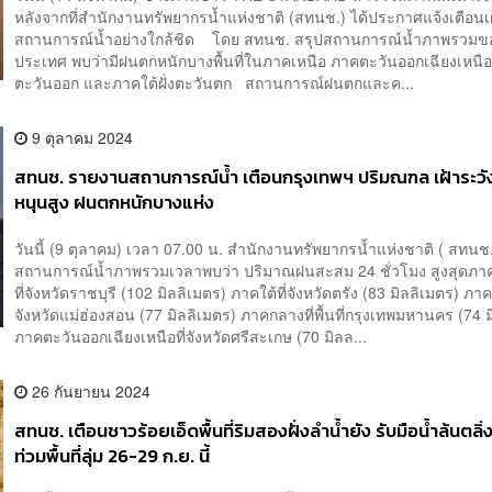
หลังจากที่สำนักงานทรัพยากรน้ำแห่งชาติ (สทนช.) ได้ประกาศแจ้งเตือนเฝ
สถานการณ์น้ำอย่างใกล้ชิด โดย สทนช. สรุปสถานการณ์น้ำภาพรวมข
ประเทศ พบว่ามีฝนตกหนักบางพื้นที่ในภาคเหนือ ภาคตะวันออกเฉียงเหนื
ตะวันออก และภาคใต้ฝั่งตะวันตก สถานการณ์ฝนตกและค...
9 ตุลาคม 2024
สทนช. รายงานสถานการณ์น้ำ เตือนกรุงเทพฯ ปริมณฑล เฝ้าระวัง
หนุนสูง ฝนตกหนักบางแห่ง
วันนี้ (9 ตุลาคม) เวลา 07.00 น. สำนักงานทรัพยากรน้ำแห่งชาติ ( สทนช.
สถานการณ์น้ำภาพรวมเวลาพบว่า ปริมาณฝนสะสม 24 ชั่วโมง สูงสุดภา
ที่จังหวัดราชบุรี (102 มิลลิเมตร) ภาคใต้ที่จังหวัดตรัง (83 มิลลิเมตร) ภาค
จังหวัดแม่ฮ่องสอน (77 มิลลิเมตร) ภาคกลางที่พื้นที่กรุงเทพมหานคร (74 
ภาคตะวันออกเฉียงเหนือที่จังหวัดศรีสะเกษ (70 มิลล...
26 กันยายน 2024
สทนช. เตือนชาวร้อยเอ็ดพื้นที่ริมสองฝั่งลำน้ำยัง รับมือน้ำล้นตลิ่
ท่วมพื้นที่ลุ่ม 26-29 ก.ย. นี้