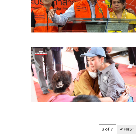
3 of 7
« FIRST