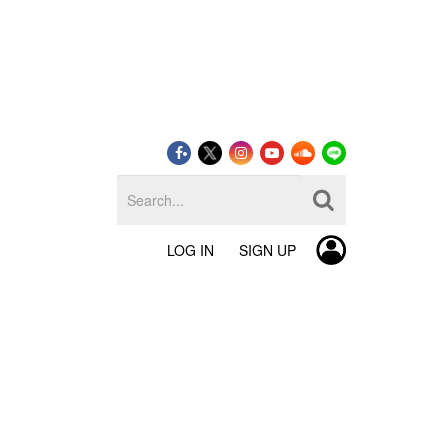
LOG IN
SIGN UP