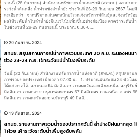
วานนี้ (25 กันยายน) สำนักงานทรัพยากรน้ำแห่งชาติ (สทนช.) ออกประก
ระวังน้ำล้นตลิ่ง น้ำท่วมขังลำน้ำยัง ช่วงวันที่ 26-29 กันยายน 2567 โดยม
ละเอียดว่า จากปริมาณฝนตกหนักบริเวณจังหวัดกาฬสินธุ์และจังหวัดร้อยเ
ผลให้ระดับน้ำในลำน้ำยังมีแนวโน้มเพิ่มขึ้นอย่างต่อเนื่อง คาดว่าระดับน้ำ
ในช่วงวันที่ 26-29 กันยายนนี้ ประมาณ 0.30-0....
20 กันยายน 2024
สทนช. สรุปสถานการณ์น้ำภาพรวมประเทศ 20 ก.ย. ระนองฝนมา
ช่วง 23-24 ก.ย. เฝ้าระวังแม่น้ำโขงเพิ่มระดับ
วันนี้ (20 กันยายน) สำนักงานทรัพยากรน้ำแห่งชาติ (สทนช.) สรุปสถาน
ภาพรวมของประเทศ เมื่อเวลา 07.00 น. 1. ปริมาณฝนสะสม 24 ชั่วโมงส
ได้แก่ ภาคใต้: จ.ระนอง 94 มิลลิเมตร ภาคตะวันออกเฉียงเหนือ: จ.บุรีรัมย
มิลลิเมตร ภาคกลาง: กรุงเทพมหานคร 67 มิลลิเมตร ภาคเหนือ: จ.แพร่ 6
มิลลิเมตร ภาคตะวันออก: จ.จันทบุรี 49 มิลลิ...
19 กันยายน 2024
สทนช. รายงานภาพรวมน้ำของประเทศวันนี้ ลำปางมีฝนมากสุด 10
1 ห้วย เฝ้าระวังระดับน้ำเพิ่มสูงฉับพลัน