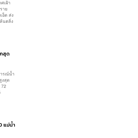
าศเฝ้า
ีราย
อ็ด ส่ง
ล้นตลิ่ง
กสุด
การณ์น้ำ
ูงสุด
์ 72
5
 แม่น้ำ