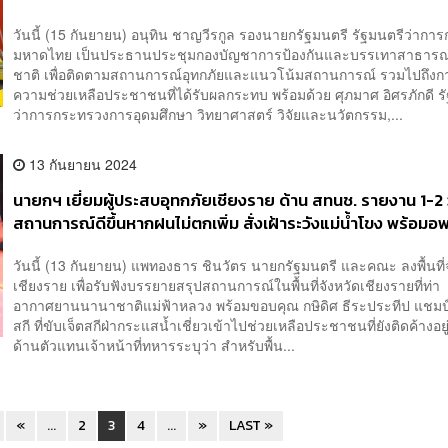
วันนี้ (15 กันยายน) อนุทิน​ ชาญ​วี​ร​กูล​ รอง​นายก​รัฐมนตรี​ ​รัฐมนตรี​ว่ากา
มหาดไทย​ เป็นประธานประชุม​กองบัญชาการป้องกันและบรรเทาสาธารณ
ชาติ​ เพื่อติดตามสถานการณ์อุทกภัยและแนวโน้มสถานการณ์​ รวมไปถึงก
ความช่วยเหลือประชาชน​ที่ได้รับผลกระทบ​ พร้อมด้วย ศุภมาศ​ อิศรภักดี ร
ว่าการกระทรวงการอุดมศึกษา วิทยาศาสตร์ วิจัยและนวัตกรรม,...
13 กันยายน 2024
นายกฯ เยี่ยมผู้ประสบอุทกภัยเชียงราย ด้าน สทนช. รายงาน 1-2 
สถานการณ์ดีขึ้นหากฝนไม่ตกเพิ่ม สั่งเฝ้าระวังแม่น้ำโขง พร้อมอ
วันนี้ (13 กันยายน) แพทองธาร ชินวัตร นายกรัฐมนตรี และคณะ ลงพื้นที่จ
เชียงราย เพื่อรับฟังบรรยายสรุปสถานการณ์ในพื้นที่จังหวัดเชียงรายที่ท่า
อากาศยานนานาชาติแม่ฟ้าหลวง พร้อมขอบคุณ กษิดิศ ธีระประทีป แชมป
สกี ที่ขับเจ็ตสกีฝ่ากระแสน้ำเชี่ยวเข้าไปช่วยเหลือประชาชนที่ยังติดค้างอยู
ด้านตัวแทนเจ้าหน้าที่ทหารระบุว่า สำหรับพื้น...
«
...
2
3
4
...
»
LAST »