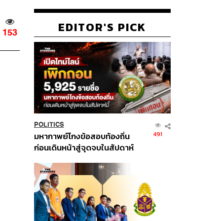
EDITOR'S PICK
153
POLITICS
491
มหากาพย์โกงข้อสอบท้องถิ่น
ก่อนเดินหน้าสู่จุดจบในสัปดาห์
นี้