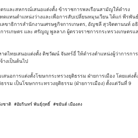
เกษตรและสหกรณ์เสนอแต่งตั้ง ข้าราชการพลเรือนสามัญให้ดำรง
ดแทนตำแหน่งว่างและเพื่อการสับเปลี่ยนหมุนเวียน ได้แก่ พีรพันธ
ลขาธิการสำนักงานเศรษฐกิจการเกษตร, อัญชลี สุวจิตตานนท์ อธิ
มการเกษตร และ ศรัญญู พูลลาภ ผู้ตรวจราชการกระทรวงเกษตรแ
าดไทยเสนอแต่งตั้ง ดิชวัฒน์ จันทร์อี่ ให้ดำรงตำแหน่งผู้ว่าการการ
จ้างเป็นต้นไป
รมเสนอการแต่งตั้งโฆษกกระทรวงยุติธรรม ฝ่ายการเมือง โดยแต่งตั้ง
รรม เป็นโฆษกกระทรวงยุติธรรม (ฝ่ายการเมือง) ตั้งแต่วันที่ 9
่งชาติ
อัยรินทร์ พันธุ์ฤทธิ์
ชยันต์ เมืองสง