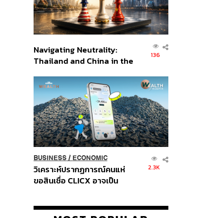
Navigating Neutrality:
136
Thailand and China in the
Age of a New Global
Order
BUSINESS
/
ECONOMIC
2.3K
วิเคราะห์ปรากฏการณ์คนแห่
ขอสินเชื่อ CLICX อาจเป็น
เพียงยอดภูเขาน้ำแข็ง ของ
ปัญหาหนี้ครัวเรือนไทยที่ถูกซุก
ไว้