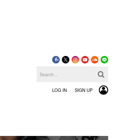
LOG IN
SIGN UP