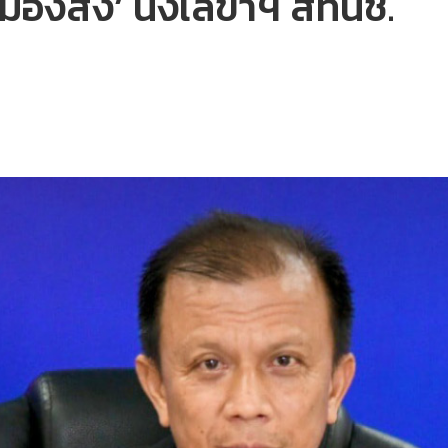
์ เมืองสง’ นั่งเลขาฯ สทนช.