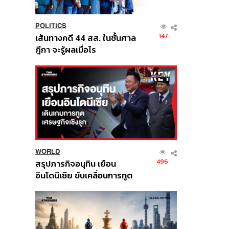
POLITICS
147
เส้นทางคดี 44 สส. ในชั้นศาล
ฎีกา จะรู้ผลเมื่อไร
WORLD
496
สรุปภารกิจอนุทิน เยือน
อินโดนีเซีย ขับเคลื่อนการทูต
เศรษฐกิจเชิงรุก ประกาศหุ้น
ส่วนยุทธศาสตร์ไทย –
อินโดนีเซีย