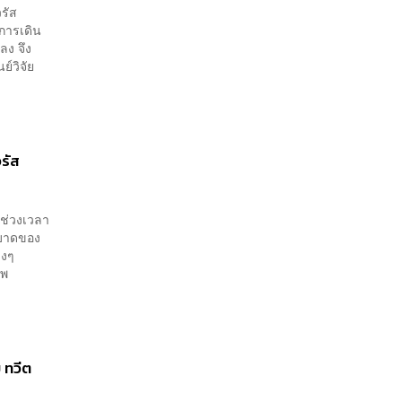
รัส
บการเดิน
ลง จึง
์วิจัย
วรัส
ในช่วงเวลา
ระบาดของ
างๆ
าพ
ม ทวีต