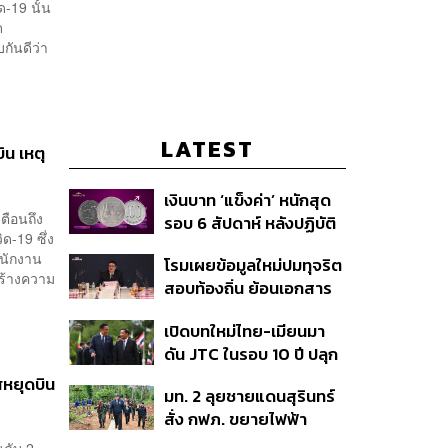
-19 นั้น
ด
กันดีว่า
LATEST
น เหตุ
เงินบาท ‘แข็งค่า’ หนักสุด
ตือนถึง
รอบ 6 สัปดาห์ หลังปฏิบัติ
-19 ซึ่ง
การแทรกแซงเยนของ
ำนักงาน
โรมเผยข้อมูลใหม่ปมทุจริต
สหรัฐฯ-ญี่ปุ่น Standard
สร้างความ
สอบท้องถิ่น ย้อนเอกสาร
Chartered เปิดเป้าสิ้นปีนี้
ประชุมปี 2567 พบชื่อ
จ่อแข็งต่อแตะ 32.50 บาท
เปิดบทใหม่ไทย-เมียนมา
อนุทิน จ่อสอบต่อเอี่ยว
ต่อดอลลาร์
ดัน JTC ในรอบ 10 ปี ปลุก
ตัดตอน ม.บูรพา หรือไม่
‘เส้นเลือดใหญ่’ ค้า
ศหยุดบิน
มท. 2 ลุยชายแดนสุรินทร์
ชายแดน ท่าเรือน้ำลึก
สั่ง กฟภ. ขยายไฟฟ้า
ทวาย
‘ปราสาทตาควาย–เนิน