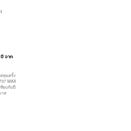
ทร์
ปี จาก
ทุนครั้ง
ล 737 MAX
ทียบกับปี
รมาส