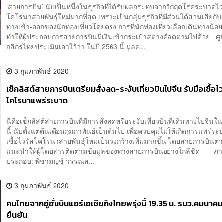
‘สายการบิน’ นับเป็นหนึ่งในธุรกิจที่ได้รับผลกระทบจากวิกฤตโรคระบาดไว
โคโรนาสายพันธ์ุใหม่มากที่สุด เพราะเป็นกลุ่มธุรกิจที่มีส่วนได้ส่วนเสียกั
ทางเข้า-ออกของนักท่องเที่ยวโดยตรง การที่นักท่องเที่ยวเลือกเดินทางน้อย
ทำให้ผู้ประกอบการสายการบินมีเงินเข้ากระเป๋าสตางค์ลดตามไปด้วย ศูนย
กสิกรไทยประเมินเอาไว้ว่า ในปี 2563 นี้ มูลค...
3 กุมภาพันธ์ 2020
เช็กลิสต์สายการบินเตรียมสั่งลด-ระงับเที่ยวบินไปจีน รับมือเชื้อไ
โคโรนาแพร่ระบาด
นี่คือเช็กลิสต์สายการบินที่มีการสั่งลดหรือระงับเที่ยวบินที่เดินทางไปจีน
นี้ นับตั้งแต่ต้นเดือนกุมภาพันธ์เป็นต้นไป เพื่อควบคุมไม่ให้เกิดการแพร่
เชื้อไวรัสโคโรนาสายพันธ์ุใหม่เป็นวงกว้างเพิ่มมากขึ้น โดยสายการบินต่
แนะนำให้ผู้โดยสารติดตามข้อมูลของทางสายการบินอย่างใกล้ชิด ภ
ประกอบ: พิชามญชุ์ วรรณส...
3 กุมภาพันธ์ 2020
คนไทยจากอู่ฮั่นบินแอร์เอเชียถึงไทยพรุ่งนี้ 19.35 น. รมว.คมนาค
ยืนยัน