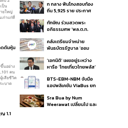
นดับ 2
ก กลาง ฟันโกงสอบท้อง
350’ เสริมความมั่นคง
เป็น
ถิ่น 5,925 ราย ประกาศ
ชายแดน
นรายใหญ่
บัญชีใหม่ 7 ส.ค. ส่วน 97
่าแก่ที่
ทักษิณ ร่วมสวดพระ
ราย รอ ป.ป.ช. ขีดเส้นแล้ว
อภิธรรมศพ ‘พล.ต.ท.
เสร็จ 31 ส.ค.
ผ่อน’ บิดา ‘พักตร์พิไล ทวี
คลังเตรียมจำหน่าย
สิน’ สิริอายุ 103 ปี แกนนำ
ดดันหุ้น
พันธบัตรรัฐบาล ‘ออม
เพื่อไทย-บุคคลหลาก
พลัส’ รอบถัดไป เร็วสุด 4
วงการร่วมอาลัย
‘เอกนิติ’ เผยอยู่ระหว่าง
ก.ย.นี้ อาจเพิ่มสัดส่วนการ
ขึ้นอย่าง
หารือ ‘ไทยเที่ยวไทยพลัส’
ขายแบบ Small Lot First
 43,101 คน
มีสิทธิใช้งบจากเงินกู้ 4
มากขึ้น
้เสียชีวิต
BTS-EBM-NBM จับมือ
แสนล้าน มั่นใจงบต่อ ‘ไทย
คยระบาด
แอปพลิเคชัน ViaBus ยก
ช่วยไทย พลัส’ เฟส 2 มี
ระดับการติดตามตำแหน่ง
เพียงพอ
Sra Bua by Num
รถไฟฟ้า 3 สายแบบเรียล
Weerawat เปลี่ยนไป และ
ไทม์
นี่คือเหตุผลที่เราควรกลับ
ูญ 1.1
ไปอีกครั้ง