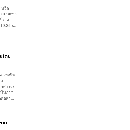
 ทวีต
โดยสายการ
ธ์ เวลา
า 19.35 น.
ทยโดย
ระเทศจีน
าม
โดยสารจะ
์ตในการ
ต่อสา...
ระทบ