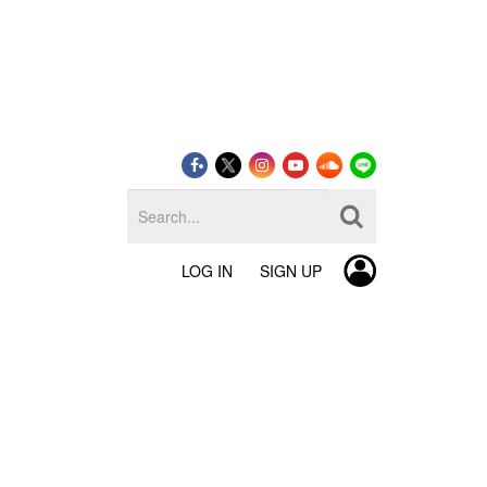
LOG IN
SIGN UP