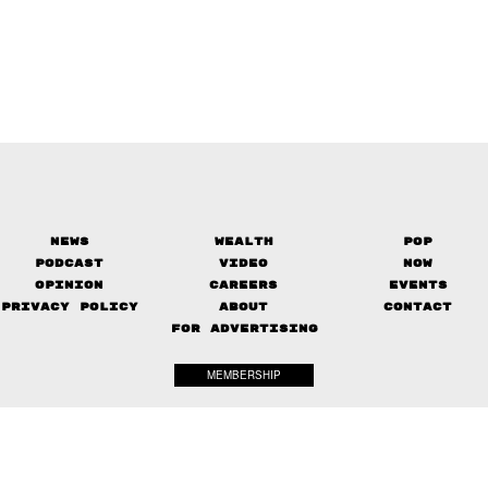
News
Wealth
Pop
Podcast
Video
Now
Opinion
Careers
Events
Privacy Policy
About
Contact
FOR ADVERTISING
MEMBERSHIP
© 2017-
2026
The Standard. All rights reserved.