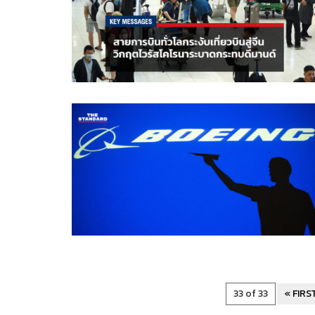
33 of 33
« FIRS