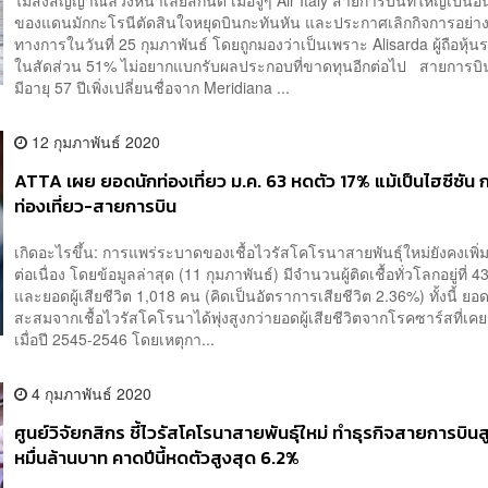
ไม่ส่งสัญญาณล่วงหน้าเลยสักนิด เมื่อจู่ๆ Air Italy สายการบินที่ใหญ่เป็นอั
ของแดนมักกะโรนีตัดสินใจหยุดบินกะทันหัน และประกาศเลิกกิจการอย่าง
ทางการในวันที่ 25 กุมภาพันธ์ โดยถูกมองว่าเป็นเพราะ Alisarda ผู้ถือหุ้
ในสัดส่วน 51% ไม่อยากแบกรับผลประกอบที่ขาดทุนอีกต่อไป สายการบินเก
มีอายุ 57 ปีเพิ่งเปลี่ยนชื่อจาก Meridiana ...
12 กุมภาพันธ์ 2020
ATTA เผย ยอดนักท่องเที่ยว ม.ค. 63 หดตัว 17% แม้เป็นไฮซีซัน ก
ท่องเที่ยว-สายการบิน
เกิดอะไรขึ้น: การแพร่ระบาดของเชื้อไวรัสโคโรนาสายพันธุ์ใหม่ยังคงเพิ่ม
ต่อเนื่อง โดยข้อมูลล่าสุด (11 กุมภาพันธ์) มีจำนวนผู้ติดเชื้อทั่วโลกอยู่ที่
และยอดผู้เสียชีวิต 1,018 คน (คิดเป็นอัตราการเสียชีวิต 2.36%) ทั้งนี้ ยอดผู
สะสมจากเชื้อไวรัสโคโรนาได้พุ่งสูงกว่ายอดผู้เสียชีวิตจากโรคซาร์สที่เ
เมื่อปี 2545-2546 โดยเหตุกา...
4 กุมภาพันธ์ 2020
ศูนย์วิจัยกสิกร ชี้ไวรัสโคโรนาสายพันธุ์ใหม่ ทำธุรกิจสายการบินส
หมื่นล้านบาท คาดปีนี้หดตัวสูงสุด 6.2%