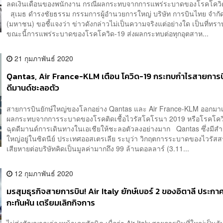
ลดเงินเดือนของพนักงาน กรณีผลกระทบจากการแพร่ระบาดของโรคโควิด
สุเมธ ดำรงชัยธรรม กรรมการผู้อำนวยการใหญ่ บริษัท การบินไทย จำกั
(มหาชน) ขอชี้แจงว่า ข่าวดังกล่าวไม่เป็นความจริงแต่อย่างใด เป็นที่ทราบ
ขณะนี้การแพร่ระบาดของโรคโควิด-19 ส่งผลกระทบต่อทุกอุตสาห...
21 กุมภาพันธ์ 2020
Qantas, Air France-KLM เตือน โควิด-19 กระทบกำไรสายการบิ
ดีมานด์ชะลอตัว
สายการบินยักษ์ใหญ่ของโลกอย่าง Qantas และ Air France-KLM ออกมาเ
ผลกระทบจากการระบาดของโรคติดเชื้อไวรัสโคโรนา 2019 หรือโรคโควิด
ฉุดดีมานด์การเดินทางในเอเชียให้ชะลอตัวลงอย่างมาก Qantas ซึ่งมีส
ใหญ่อยู่ในซิดนีย์ ประเทศออสเตรเลีย ระบุว่า วิกฤตการระบาดของไวรัส
เสียหายต่อบริษัทคิดเป็นมูลค่ามากถึง 99 ล้านดอลลาร์ (3.11...
12 กุมภาพันธ์ 2020
มรสุมธุรกิจสายการบิน! Air Italy ยักษ์เบอร์ 2 ของอิตาลี ประกา
กะทันหัน เตรียมเลิกกิจการ