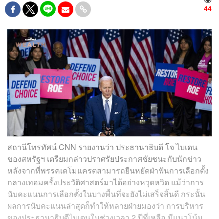
44
สถานีโทรทัศน์ CNN รายงานว่า ประธานาธิบดี โจ ไบเดน
ของสหรัฐฯ เตรียมกล่าวปราศรัยประกาศชัยชนะกับนักข่าว
หลังจากที่พรรคเดโมแครตสามารถยืนหยัดฝ่าฟันการเลือกตั้ง
กลางเทอมครั้งประวัติศาสตร์มาได้อย่างหวุดหวิด แม้ว่าการ
นับคะแนนการเลือกตั้งในบางพื้นที่จะยังไม่เสร็จสิ้นดี กระนั้น
ผลการนับคะแนนล่าสุดก็ทำให้หลายฝ่ายมองว่า การบริหาร
ของประธานาธิบดีไบเดนในช่วงเวลา 2 ปีที่เหลือ มีแนวโน้ม