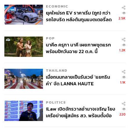
ECONOMIC
ยุคใหม่รถ EV ราคาเริ่ม (ถูก) กว่า
2.5K
รถไฮบริด หลังต้นทุนแบตเตอรี่ลด
ลง - จีนแห่บุกตลาดเกิดใหม่
POP
นาคี๓ ครุฑา นาคี เผยภาพชุดแรก
1.2K
พร้อมปักวันฉาย 22 ต.ค. นี้
THAILAND
เมื่อถนนกลายเป็นรันเวย์ ‘แยกริน
1.1K
คำ’ จัด LANNA HAUTE
COUTURE กลางสายฝน
POLITICS
iLaw เปิดจักรวาลอำนาจเจริญ โยง
220
เครือข่ายผู้สมัคร สว. พร้อมตั้งข้อ
สังเกตลงสมัครตรงคุณสมบัติหรือ
ไม่