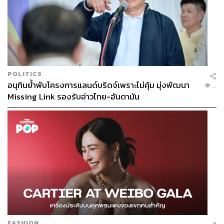
POLITICS
อนุทินย้ำพับโครงการแลนด์บริดจ์เพราะไม่คุ้ม มุ่งพัฒนา
...
Missing Link รองรับอ่าวไทย-อันดามัน
FASHION