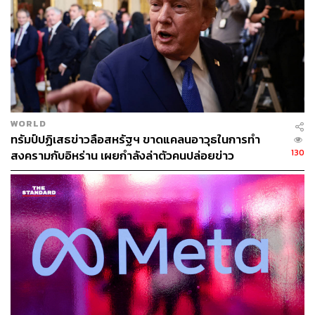
รวมถึงความเป็นไปได้ที่จะมีการยื่นฟ้องร้องเกี่ยวกับการเลือก
ตั้งที่จะเกิดขึ้นในภายหลัง ทำให้การประกาศผลคะแนนอย่าง
เป็นทางการอาจกินเวลาหลายสัปดาห์
อ้างอิง:
https://edition.cnn.com/2022/11/09/politics/biden-ne
ws-conference-midterms/index.htm
https://edition.cnn.com/politics/live-news/election-res
WORLD
ทรัมป์ปฏิเสธข่าวลือสหรัฐฯ ขาดแคลนอาวุธในการทำ
ults-congress-senate-house-11-09-2022/index.htm
130
สงครามกับอิหร่าน เผยกำลังล่าตัวคนปล่อยข่าว
สามารถติดตาม THE STANDARD WEALTH
ผ่านแอปพลิเคชันต่างๆ ที่คุณสะดวกหรือใช้งานอยู่แล้วได้เลย
TAGS:
USA
เลือกตั้งกลางเทอมสหรัฐฯ 2022
Joe Biden
สหรัฐอเมริกา
โจ ไบเดน
เศรษฐกิจถดถอย