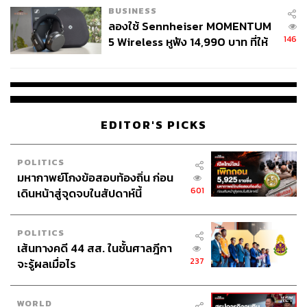
BUSINESS
ลองใช้ Sennheiser MOMENTUM
146
5 Wireless หูฟัง 14,990 บาท ที่ให้
ผู้ใช้ถอดเปลี่ยนแบตเองได้ ก่อนกฎ
EU บังคับปีหน้า
EDITOR'S PICKS
POLITICS
มหากาพย์โกงข้อสอบท้องถิ่น ก่อน
601
เดินหน้าสู่จุดจบในสัปดาห์นี้
POLITICS
เส้นทางคดี 44 สส. ในชั้นศาลฎีกา
237
จะรู้ผลเมื่อไร
WORLD