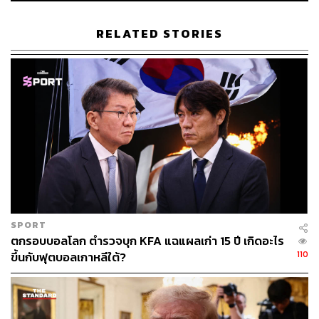
ในการนับคะแนนช่วงแรก โดยขณะนี้พรรครีพับลิกันมี
คะแนนอยู่ที่ 206 ขณะที่พรรคเดโมแครตอยู่ที่ 187 โดยทั้ง
RELATED STORIES
สองพรรคต้องได้คะแนนมากกว่า 218 เสียงจึงจะสามารถ
ครองเสียงข้างมากในสภาผู้แทนราษฎรได้
ด้านวุฒิสภามีรายงานว่า พรรครีพับลิกันสามารถคว้าที่นั่งใน
วุฒิสภามากกว่าพรรคเดโมแครต โดยอยู่ที่ 49:48 จากจำนวน
ทั้งสิ้น 100 ที่นั่ง โดยทั้งสองพรรคต้องการมากกว่า 50 ที่นั่งจึง
จะครองเสียงข้างมากในวุฒิสภา
อย่างไรก็ดี หากพรรคเดโมแครตได้ที่นั่งเพียง 50 ที่นั่งใน
วุฒิสภา ก็ยังอยู่ในสถานะที่ได้เปรียบกว่าพรรครีพับลิกัน
เนื่องจากในกรณีที่มีการลงมติด้วยคะแนนเสียงเท่ากัน 50:50
SPORT
คามาลา แฮร์ริส รองประธานาธิบดีสหรัฐฯ ซึ่งสังกัดพรรคเด
ตกรอบบอลโลก ตำรวจบุก KFA แฉแผลเก่า 15 ปี เกิดอะไร
โมแครต สามารถลงคะแนนเสียงชี้ขาดในฐานะประธาน
110
ขึ้นกับฟุตบอลเกาหลีใต้?
วุฒิสภา
ทั้งนี้ ยังคงมีการนับคะแนนในหลายรัฐที่สำคัญ โดยยังไม่นับ