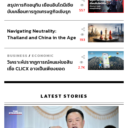
สรุปภารกิจอนุทิน เยือนอินโดนีเซีย
557
ขับเคลื่อนการทูตเศรษฐกิจเชิงรุก
ประกาศหุ้นส่วนยุทธศาสตร์ไทย –
อินโดนีเซีย
Navigating Neutrality:
Thailand and China in the Age
193
of a New Global Order
BUSINESS
/
ECONOMIC
วิเคราะห์ปรากฏการณ์คนแห่ขอสิน
2.7K
เชื่อ CLICX อาจเป็นเพียงยอด
ภูเขาน้ำแข็ง ของปัญหาหนี้ครัว
เรือนไทยที่ถูกซุกไว้
LATEST STORIES