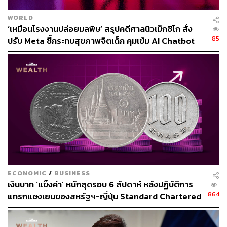
WORLD
‘เหมือนโรงงานปล่อยมลพิษ’ สรุปคดีศาลนิวเม็กซิโก สั่ง
85
ปรับ Meta ชี้กระทบสุขภาพจิตเด็ก คุมเข้ม AI Chatbot
44
ABOUT THE AUTHOR
THE STANDARD WEALTH
สำนักข่าวเศรษฐกิจ ธุรกิจ และการลงทุน โดย
ทีมข่าว THE STANDARD
ECONOMIC
/
BUSINESS
เงินบาท ‘แข็งค่า’ หนักสุดรอบ 6 สัปดาห์ หลังปฏิบัติการ
864
แทรกแซงเยนของสหรัฐฯ-ญี่ปุ่น Standard Chartered
เปิดเป้าสิ้นปีนี้จ่อแข็งต่อแตะ 32.50 บาทต่อดอลลาร์