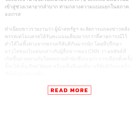
เข้าสู่ช่วงเวลายากลำบาก ท่ามกลางความแบ่งแยกในสภาค
องเกรส
ทำเนียบขาวรายงานว่า ผู้นำสหรัฐฯ จะจัดการแถลงข่าวหลัง
พรรคเดโมแครตได้รับคะแนนเสียงมากกว่าที่คาดการณ์ไว้
ทำให้ไม่ทิ้งห่างจากพรรครีพับลิกันมากนัก โดยที่ปรึกษา
อาวุโสของไบเดนกล่าวกับผู้สื่อข่าวของ CNN ว่า ผลลัพธ์ที่
เกิดขึ้นสวนทางกับโพลหลายสำนักซึ่งระบุว่า การเลือกตั้งครั้ง
นี้จะได้เห็น Red Wave หรือคลื่นสีแดงที่ทางรีพับลิกันจะคว้า
ชัยได้อย่างท่วมท้น
READ MORE
ข่าวที่เกี่ยวข้อง
ภาวะ เศรษฐกิจถดถอย อาจอยู่ใกล้กว่าที่คิด เปิดกลยุทธ์
รับมือเน้น Predict-Prepare-Perform
‘ไบเดน’ ปัดเศรษฐกิจโลกตกต่ำไม่ได้มาจากดอลลาร์แข็
ง แต่มาจากนโยบายที่ผิดพลาดของประเทศอื่น
ภาระ ‘ผ่อนบ้าน’ อาจเป็นพายุลูกใหม่ซ้ำเติมเศรษฐกิจโ
ลก เมื่อดอกเบี้ยบ้านแพงสุดรอบ 15 ปี