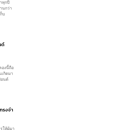
ำทุกปี
นานกว่า
ก็บ
นด์
องนี้ถือ
อนเกิดมา
9 ปอนด์
ามทรงจำ
ให้ผู้มา