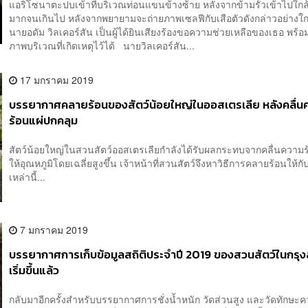
แอริโซนาตะปบเข้าที่บริเวณท่อนแขนข้างซ้าย หลังจากข้ามรั้วเข้าไปใกล
มากจนเกินไป หลังจากพยายามจะถ่ายภาพเซลฟีกับเสือตัวดังกล่าวอย่างใก
นายอดัม วิลเคอร์สัน เป็นผู้ได้ยินเสียงร้องขอความช่วยเหลือของเธอ พร้อ
ภาพบริเวณที่เกิดเหตุไว้ได้ นายวิลเคอร์สัน...
17 มกราคม 2019
บรรยากาศคลายร้อนของสัตว์น้อยใหญ่ในออสเตรเลีย หลังคลื่น
ร้อนแผ่ปกคลุม
สัตว์น้อยใหญ่ในสวนสัตว์ออสเตรเลียกำลังได้รับผลกระทบจากคลื่นความร
ให้อุณหภูมิโดยเฉลี่ยสูงขึ้น เจ้าหน้าที่สวนสัตว์จึงหาวิธีการคลายร้อนให้กับ
เหล่านี้...
7 มกราคม 2019
บรรยากาศการเก็บข้อมูลสถิติประจำปี 2019 ของสวนสัตว์ในกร
เริ่มขึ้นแล้ว
กลับมาอีกครั้งสำหรับบรรยากาศการชั่งน้ำหนัก วัดส่วนสูง และวัดทักษ