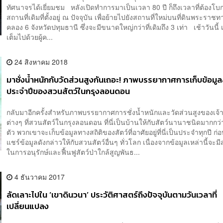
ทัศนาจรได้เยี่ยมชม หลังเปิดทำการมาเป็นเวลา 80 ปี ก็ถึงเวลาที่ต้องโบ
สถานที่เดิมที่ตั้งอยู่ ณ ปัจจุบัน เพื่อย้ายไปยังสถานที่ใหม่บนที่ดินพระรา
คลอง 6 จังหวัดปทุมธานี ซึ่งจะมีขนาดใหญ่กว่าที่เดิมถึง 3 เท่า เช้าวันนี้
เต็มไปด้วยผู้ค...
24 สิงหาคม 2018
มาชั่งน้ำหนักกับวัดส่วนสูงกันเถอะ! ภาพบรรยากาศการเก็บข้อมูล
ประจำปีของสวนสัตว์ในกรุงลอนดอน
กลับมาอีกครั้งสำหรับภาพบรรยากาศการชั่งน้ำหนักและวัดส่วนสูงของเจ้า
ต่างๆ ที่สวนสัตว์ในกรุงลอนดอน ที่นี่เป็นบ้านให้กับสัตว์นานาชนิดมากกว
ตัว พวกเขาจะเก็บข้อมูลทางสถิติของสัตว์ที่อาศัยอยู่ที่นี่เป็นประจำทุกปี ก่อ
แชร์ข้อมูลดังกล่าวให้กับสวนสัตว์อื่นๆ ทั่วโลก เนื่องจากข้อมูลเหล่านี้จะม
ในการอนุรักษ์และฟื้นฟูสัตว์ป่าใกล้สูญพันธ...
4 ธันวาคม 2017
ลัดเลาะไปใน​ ‘เขาดินวนา’ ประวัติศาสตร์ถึงปัจจุบันตามวันเวลาที่
เปลี่ยนแปลง