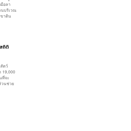
กมือลา
ชทานบริเวณ
 เขาดิน
สถิติ
สัตว์
่า 19,000
นที่จะ
ีส่วนช่วย