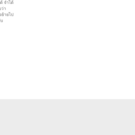
้ จำได้
ยว่า
องย้ายไป
ับ