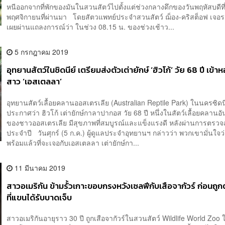
หนีออกจากที่พักของมันในสวนสัตว์ไปตั้งแต่ช่วงกลางดึกของวันพฤหัสบดีที
พฤศจิกายนที่ผ่านมา โดยสัตวแพทย์ประจำสวนสัตว์ ฌ็อง-คริสต็อฟ เจอรา
เผยผ่านแถลงการณ์ว่า ในช่วง 08.15 น. ของช่วงเช้าว...
5 กรกฎาคม 2019
อุทยานสัตว์ในซิดนีย์ เตรียมส่งตัวเต่ายักษ์ ‘ฮิวโก้’ วัย 68 ปี เข้าห
สาว ‘เอสเตลลา’
อุทยานสัตว์เลื้อยคลานออสเตรเลีย (Australian Reptile Park) ในนครซิดนี
ประกาศว่า ฮิวโก้ เต่ายักษ์กาลาปากอส วัย 68 ปี หนึ่งในสัตว์เลื้อยคลานอันเ
ของชาวออสเตรเลีย มีสุขภาพที่สมบูรณ์และแข็งแรงดี หลังผ่านการตรว
ประจำปี วันศุกร์ (5 ก.ค.) ผู้ดูแลประจำอุทยานฯ กล่าวว่า พวกเขามั่นใจว่
พร้อมแล้วที่จะเจอกับเอสเตลลา เต่ายักษ์กา...
11 มีนาคม 2019
สาวอเมริกัน ข้ามรั้วเกาะขอบกรงหวังเซลฟีกับเสือจากัวร์ ก่อนถูก
ที่แขนได้รับบาดเจ็บ
สาวอเมริกันอายุราว 30 ปี ถูกเสือจากัวร์ในสวนสัตว์ Wildlife World Zoo 