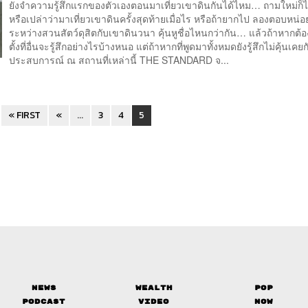
ยังจำความรู้สึกแรกของตัวเองตอนมาเที่ยวเขาดินกันได้ไหม… ถามใหม่ก็ได
หรือเปล่าว่ามาเที่ยวเขาดินครั้งสุดท้ายเมื่อไร หรือถ้ายากไป ลองตอบหน่อ
ระหว่างสวนสัตว์ดุสิตกับเขาดินวนา คุ้นหูชื่อไหนกว่ากัน… แล้วถ้าหากต้
ตั้งที่อื่นจะรู้สึกอย่างไรบ้างหนอ แต่ถ้าหากที่พูดมาทั้งหมดยังรู้สึกไม่คุ้นเคยก
ประสบการณ์ ณ สถานที่เหล่านี้ THE STANDARD จ...
« FIRST
«
...
3
4
5
News
Wealth
Pop
Podcast
Video
Now