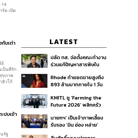
่ 14
ร์ด เปิด
LATEST
อกับเต่า
ปลัด ทส. จ่อตั้งคณะทำงาน
ย์
ร่วมแก้ปัญหาสารพิษใน
ป็นที่รัก
แม่น้ำข้ามพรมแดนไทย-
จสุขภาพ
Rhode ทำยอดขายสูงถึง
เมียนมา เล็งเริ่มถกนัดแรก
าฮิวโก้
893 ล้านบาทภายใน 1 วัน
ส.ค.นี้
กับซัมเมอร์คอลเล็กชัน
KMITL ชู ‘Farming the
ล่าสุด
Future 2026’ พลิกครัว
โลก สู่เกษตร-อาหารยั่งยืน
ตะปบเข้า
นายกฯ’ เป็นเจ้าภาพเลี้ยง
ด้วย One Health
รับรอง ‘มิน อ่อง หล่าย’
พร้อมเชิญบิ๊กธุรกิจไทย
ในรัฐ