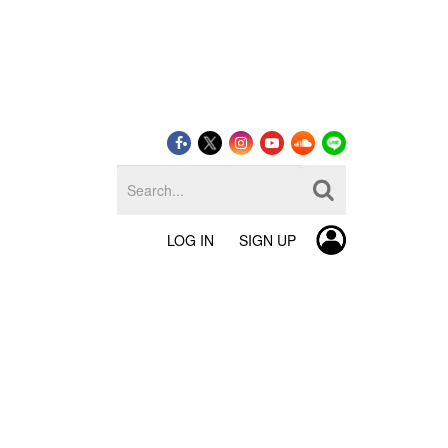
LOG IN
SIGN UP