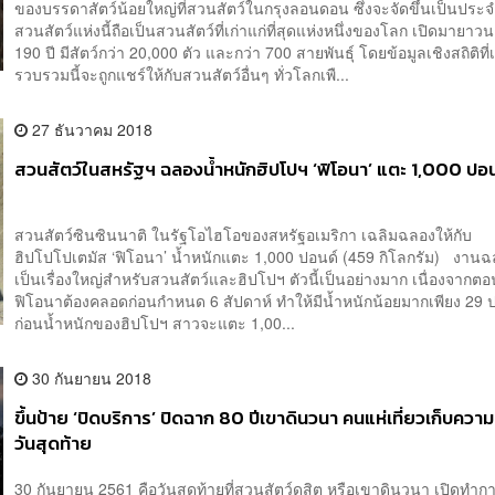
ของบรรดาสัตว์น้อยใหญ่ที่สวนสัตว์ในกรุงลอนดอน ซึ่งจะจัดขึ้นเป็นประจ
สวนสัตว์แห่งนี้ถือเป็นสวนสัตว์ที่เก่าแก่ที่สุดแห่งหนึ่งของโลก เปิดมายาว
190 ปี มีสัตว์กว่า 20,000 ตัว และกว่า 700 สายพันธุ์ โดยข้อมูลเชิงสถิติที่เ
รวบรวมนี้จะถูกแชร์ให้กับสวนสัตว์อื่นๆ ทั่วโลกเพื...
27 ธันวาคม 2018
สวนสัตว์ในสหรัฐฯ ฉลองน้ำหนักฮิปโปฯ ‘ฟิโอนา’ แตะ 1,000 ปอ
สวนสัตว์ซินซินนาติ ในรัฐโอไฮโอของสหรัฐอเมริกา เฉลิมฉลองให้กับ
ฮิปโปโปเตมัส ‘ฟิโอนา’ น้ำหนักแตะ 1,000 ปอนด์ (459 กิโลกรัม) งานฉล
เป็นเรื่องใหญ่สำหรับสวนสัตว์และฮิปโปฯ ตัวนี้เป็นอย่างมาก เนื่องจากต
ฟิโอนาต้องคลอดก่อนกำหนด 6 สัปดาห์ ทำให้มีน้ำหนักน้อยมากเพียง 2
ก่อนน้ำหนักของฮิปโปฯ สาวจะแตะ 1,00...
30 กันยายน 2018
ขึ้นป้าย ‘ปิดบริการ’ ปิดฉาก 80 ปีเขาดินวนา คนแห่เที่ยวเก็บคว
วันสุดท้าย
30 กันยายน 2561 คือวันสุดท้ายที่สวนสัตว์ดุสิต หรือเขาดินวนา เปิดทำการ