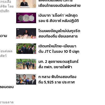
สีหศักดิ์แถลงข่าวการ
ร่วมงาน
้กรงเสือ
เยือนไทยของมินอ่องหล่าย
ล้ชิด โดย
ชี้หารือทวิภาคี ครอบคลุม
มบันทึก
เงินบาท ‘แข็งค่า’ หนักสุด
สร้างสรรค์ ตรงไปตรงมา
รอบ 6 สัปดาห์ หลังปฏิบัติ
ย้ำต้องการให้เมียนมากลับ
การแทรกแซงเยนของ
สู่อาเซียน
โรมเผยข้อมูลใหม่ปมทุจริต
สหรัฐฯ-ญี่ปุ่น Standard
ความ
สอบท้องถิ่น ย้อนเอกสาร
Chartered เปิดเป้าสิ้นปีนี้
ประชุมปี 2567 พบชื่อ
จ่อแข็งต่อแตะ 32.50 บาท
เปิดบทใหม่ไทย-เมียนมา
อนุทิน จ่อสอบต่อเอี่ยว
ต่อดอลลาร์
้อนส่งผล
ดัน JTC ในรอบ 10 ปี ปลุก
ตัดตอน ม.บูรพา หรือไม่
สัตว์
‘เส้นเลือดใหญ่’ ค้า
มท. 2 ลุยชายแดนสุรินทร์
ชายแดน ท่าเรือน้ำลึก
สั่ง กฟภ. ขยายไฟฟ้า
ทวาย
‘ปราสาทตาควาย–เนิน
ก กลาง ฟันโกงสอบท้อง
350’ เสริมความมั่นคง
ถิ่น 5,925 ราย ประกาศ
ชายแดน
ุงลอนดอน
บัญชีใหม่ 7 ส.ค. ส่วน 97
ราย รอ ป.ป.ช. ขีดเส้นแล้ว
เสร็จ 31 ส.ค.
ะความฉลาด