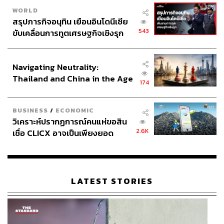
WORLD
สรุปภารกิจอนุทิน เยือนอินโดนีเซีย
543
ขับเคลื่อนการทูตเศรษฐกิจเชิงรุก
ประกาศหุ้นส่วนยุทธศาสตร์ไทย –
อินโดนีเซีย
Navigating Neutrality:
Thailand and China in the Age
174
of a New Global Order
BUSINESS
/
ECONOMIC
วิเคราะห์ปรากฏการณ์คนแห่ขอสิน
2.6K
เชื่อ CLICX อาจเป็นเพียงยอด
ภูเขาน้ำแข็ง ของปัญหาหนี้ครัว
เรือนไทยที่ถูกซุกไว้
LATEST STORIES