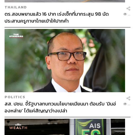
THAILAND
ตร.สอบพยานแล้ว 16 ปาก เร่งเช็กที่มากระสุน 98 นัด
...
ประสานครูภาษาไทยเข้าให้ปากคำ
POLITICS
สส. ปชน. จี้รัฐบาลทบทวนนโยบายเมียนมา ต้อนรับ ‘มินอ่
...
องหล่าย’ ได้แค่สัญญาว่างเปล่า