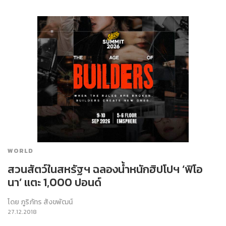
WORLD
สวนสัตว์ในสหรัฐฯ ฉลองน้ำหนักฮิปโปฯ ‘ฟิโอ
นา’ แตะ 1,000 ปอนด์
โดย
ภูริภัทร สังขพัฒน์
27.12.2018