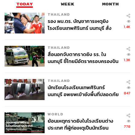
TODAY
WEEK
MONTH
THAILAND
รอง ผบ.ตร. บัญชาการเหตุยิง
1.4K
โรงเรียนเทพศิรินทร์ นนทบุรี สั่ง
ค้นหา 2 รอบยืนยันไร้คนติดค้าง พบ
ศพปู่-ย่าที่บ้านพักผู้ก่อเหตุ
THAILAND
สื่อนอกจับตากราดยิง รร. ใน
1.3K
นนทบุรี ชี้ไทยมีอัตราครอบครองปืน
สูงในระดับต้นของภูมิภาค
THAILAND
นักเรียนโรงเรียนเทพศิรินทร์
847
นนทบุรี อพยพเข้ายังพื้นที่ปลอดภัย
ชั่วคราว หลังเหตุใช้อาวุธปืนภายใน
โรงเรียนคลี่คลาย
WORLD
ย้อนเหตุกราดยิงในโรงเรียนต่าง
778
ประเทศ ที่ผู้ก่อเหตุเป็นนักเรียน