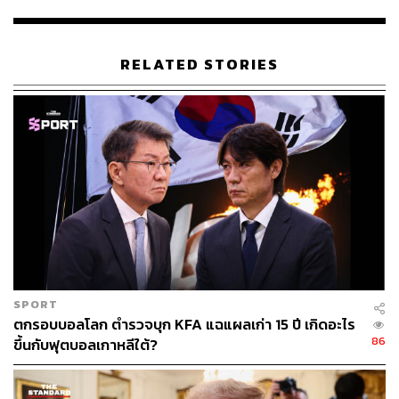
RELATED STORIES
ทั้งนี้ รายงานระบุอีกว่า ฟิโอนายังสามารถเติบโตได้มากกว่า
นี้ โดยน้ำหนักทั่วไปของฮิปโปฯ เพศเมียจะอยู่ประมาณ
2,900-3,300 ปอนด์ ซึ่ง ‘บิบิ’ แม่ของฟิโอนา น้ำหนักมากถึง
3,000 ปอนด์เลยทีเดียว
พิสูจน์อักษร:
ลักษณ์นารา พักตร์เพียงจันทร์
อ้างอิง:
mashable.com/article/fiona-the-hippo-1000-pounds
www.cincinnati.com/story/entertainment/2018/12/26/
every-one-cincinnati-zoos-tweets-fiona-hippos-weig
ht-gain/1843228002
SPORT
ตกรอบบอลโลก ตำรวจบุก KFA แฉแผลเก่า 15 ปี เกิดอะไร
TAGS:
USA
ฮิปโปโปเตมัส
สวนสัตว์
86
ขึ้นกับฟุตบอลเกาหลีใต้?