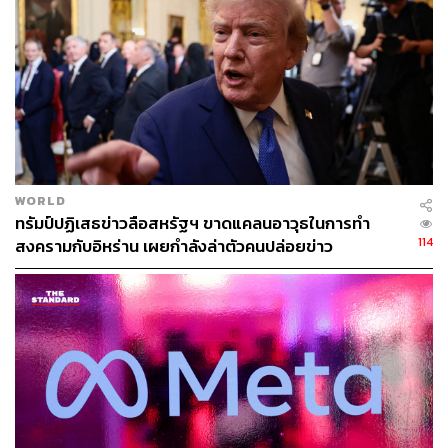
942
ABOUT THE AUTHOR
WORLD
ภูริภัทร สังขพัฒน์
ทรัมป์ปฏิเสธข่าวลือสหรัฐฯ ขาดแคลนอาวุธในการทำ
ผู้ช่วยผู้สื่อข่าวประจำอาซาฮี ชิมบุน
114
สงครามกับอิหร่าน เผยกำลังล่าตัวคนปล่อยข่าว