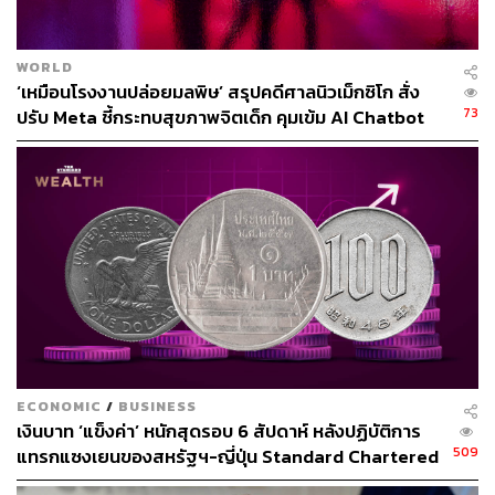
WORLD
‘เหมือนโรงงานปล่อยมลพิษ’ สรุปคดีศาลนิวเม็กซิโก สั่ง
73
ปรับ Meta ชี้กระทบสุขภาพจิตเด็ก คุมเข้ม AI Chatbot
ECONOMIC
/
BUSINESS
เงินบาท ‘แข็งค่า’ หนักสุดรอบ 6 สัปดาห์ หลังปฏิบัติการ
509
แทรกแซงเยนของสหรัฐฯ-ญี่ปุ่น Standard Chartered
เปิดเป้าสิ้นปีนี้จ่อแข็งต่อแตะ 32.50 บาทต่อดอลลาร์