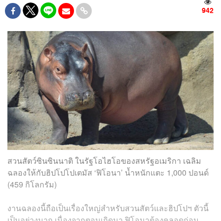
942
สวนสัตว์ซินซินนาติ ในรัฐโอไฮโอของสหรัฐอเมริกา เฉลิม
ฉลองให้กับฮิปโปโปเตมัส ‘ฟิโอนา’ น้ำหนักแตะ 1,000 ปอนด์
(459 กิโลกรัม)
งานฉลองนี้ถือเป็นเรื่องใหญ่สำหรับสวนสัตว์และฮิปโปฯ ตัวนี้
เป็นอย่างมาก เนื่องจากตอนเกิดมา ฟิโอนาต้องคลอดก่อน