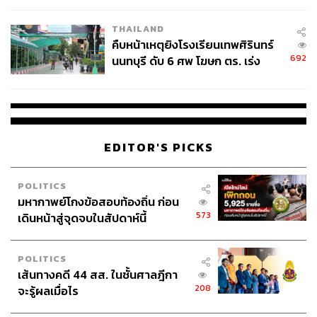
THAILAND
คืบหน้าเหตุยิงโรงเรียนเทพศิรินทร์
692
นนทบุรี ดับ 6 ศพ โฆษก ตร. เร่ง
สอบปมขโมยปืนปู่ก่อเหตุ
EDITOR'S PICKS
POLITICS
มหากาพย์โกงข้อสอบท้องถิ่น ก่อน
573
เดินหน้าสู่จุดจบในสัปดาห์นี้
POLITICS
เส้นทางคดี 44 สส. ในชั้นศาลฎีกา
208
จะรู้ผลเมื่อไร