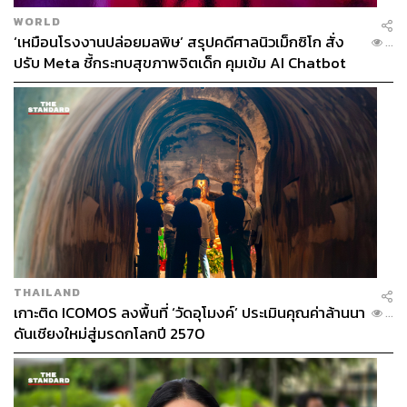
WORLD
‘เหมือนโรงงานปล่อยมลพิษ’ สรุปคดีศาลนิวเม็กซิโก สั่ง
...
ปรับ Meta ชี้กระทบสุขภาพจิตเด็ก คุมเข้ม AI Chatbot
ตั้งแต่ 1 ตุลาคมเป็นต้นไป จะเริ่มเคลื่อนย้ายสัตว์ต่างๆ ไปพัก
ไว้ยังสวนสัตว์ทั่วประเทศ
และตั้งแต่ 1 ตุลาคมเป็นต้นไป สถานที่แห่งนี้จะกลายเป็นเพียง
ความทรงจำ
THAILAND
เกาะติด ICOMOS ลงพื้นที่ ‘วัดอุโมงค์’ ประเมินคุณค่าล้านนา
...
ดันเชียงใหม่สู่มรดกโลกปี 2570