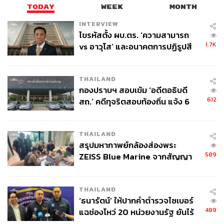
TODAY
WEEK
MONTH
INTERVIEW
ไขรหัสตั้ง ผบ.ตร. ‘ความสามารถ
1.7K
vs อาวุโส’ และอนาคตการปฏิรูปสี
กากี กับ พล.ต.อ. เอก อังสนานนท์
THAILAND
กองปราบฯ สอบเข้ม ‘อดีตอธิบดี
612
สถ.’ คดีทุจริตสอบท้องถิ่น แจ้ง 6
ข้อหาหนัก จ่อชง ป.ป.ช. 12 ส.ค. นี้
THAILAND
สรุปมหากาพย์กล้องส่องพระ
589
ZEISS Blue Marine จากสัญญา
ผลิต 8.3 ล้าน สู่ข้อพิพาท ‘มา
เวลล์ฯ’ ฟ้อง ‘โทน บางแค’ ผิดนัด
THAILAND
จ่ายหนี้-แอบระบุแบรนด์
‘ธนารัตน์’ ให้ปากคำตำรวจไซเบอร์
489
แฉช่องโหว่ 20 หน่วยงานรัฐ ยันไร้
นัยทางการเมือง