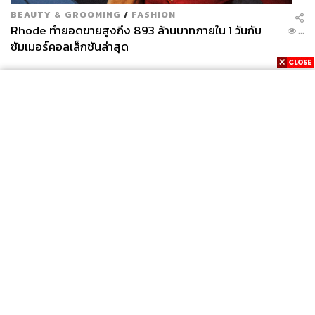
BEAUTY & GROOMING
/
FASHION
Rhode ทำยอดขายสูงถึง 893 ล้านบาทภายใน 1 วันกับ
...
ซัมเมอร์คอลเล็กชันล่าสุด
แล้วคุณล่ะ มีความทรงจำเกี่ยวกับสถานที่นี้อย่างไรกันบ้าง…
News
Wealth
Pop
Podcast
Video
Now
เล่าให้เราฟังหน่อย
Opinion
Careers
Events
Privacy
About
Contact
TAGS:
สวนสัตว์
ความทรงจำ
องค์การสวนสัตว์
Policy
สถานที่แห่งความทรงจำ
สวนสัตว์ดุสิต
เขาดินวนา
FOR
ADVERTISING
MEMBERSHIP