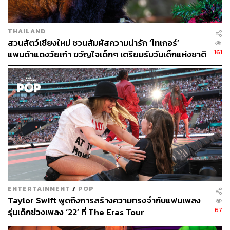
THAILAND
สวนสัตว์เชียงใหม่ ชวนสัมผัสความน่ารัก ‘ไทเกอร์’
161
แพนด้าแดงวัยเก๋า ขวัญใจเด็กๆ เตรียมรับวันเด็กแห่งชาติ
2569
‘แม่มะลิ’ ฮิปโปโปเตมัส สัตว์อาวุโสดาวเด่นที่ใครมาที่เขาดิน
จะต้องร้องอ๋อ ได้รับความนิยมมากที่สุด แม้จะเป็นวันสุดท้าย
แต่แม่มะลิยังคงสร้างความสุขให้กับผู้มาทัศนาจร ด้วยการ
นอนหลับสลับกับการเล่นน้ำบางเวลา
แม่มะลิเพิ่งฉลองอายุครบ 52 ปีไปเมื่อเดือนกันยายนที่ผ่านมา
มีลูกเต็มบ้านหลานเต็มสวนสัตว์กระจายอยู่ทั่วประเทศ
ENTERTAINMENT
/
POP
Taylor Swift พูดถึงการสร้างความทรงจำกับแฟนเพลง
67
รุ่นเด็กช่วงเพลง ‘22’ ที่ The Eras Tour