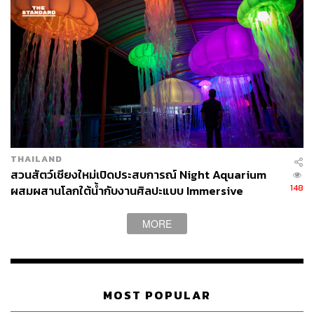
ศักย์ศกร ศรีณัษฐพงษ์ เล่าให้ THE STANDARD ฟังว่า เขา
เคยมาเที่ยวที่สวนสัตว์ดุสิตครั้งแรกเมื่ออายุประมาณ 7 ขวบ
THAILAND
ความรู้สึกแรกในเวลานั้นคือตื่นเต้นมาก ได้เห็นสัตว์ ต้นไม้
สวนสัตว์เชียงใหม่เปิดประสบการณ์ Night Aquarium
และเป็นธรรมดาของเด็กที่จะรู้สึกสนุกกับสถานที่แบบนี้
148
ผสมผสานโลกใต้น้ำกับงานศิลปะแบบ Immersive
แต่เขาก็รู้สึก ‘เสียดาย’ พื้นที่แห่งความทรงจำในวัยเด็กเมื่อ
MORE
ครั้งเขาและครอบครัวจูงมือมาเที่ยวกันแบบนี้เหมือนกัน
แม้ว่าในอนาคต ‘เขาดิน’ จะต้องย้ายไปยังสถานที่ใหม่ แต่สัตว์
หลายพันตัวยังคงรอคอยต้อนรับมนุษย์ทุกคน รอจนกว่า…จะ
MOST POPULAR
ได้พบกันใหม่อีกครั้ง