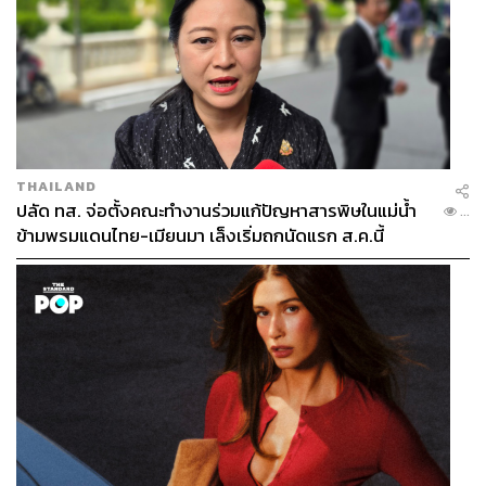
THAILAND
ปลัด ทส. จ่อตั้งคณะทำงานร่วมแก้ปัญหาสารพิษในแม่น้ำ
...
ข้ามพรมแดนไทย-เมียนมา เล็งเริ่มถกนัดแรก ส.ค.นี้