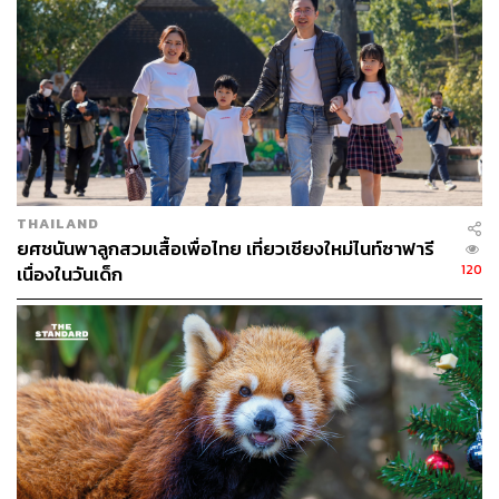
เจ้าหน้าที่ชายหนุ่มเลื่อนประตูสวนสัตว์เพื่อปิดประตูหลังหมด
เวลาเข้าชม พร้อมๆ กับขึ้นป้าย ‘ปิดบริการ’ พนักงานตั้งแถว
THAILAND
โบกมือลา และขอบคุณประชาชน…ก่อนที่วันพรุ่งนี้ ชีวิตของ
ยศชนันพาลูกสวมเสื้อเพื่อไทย เที่ยวเชียงใหม่ไนท์ซาฟารี
พวกเขาก็จะเปลี่ยนไปเช่นเดียวกัน
120
เนื่องในวันเด็ก