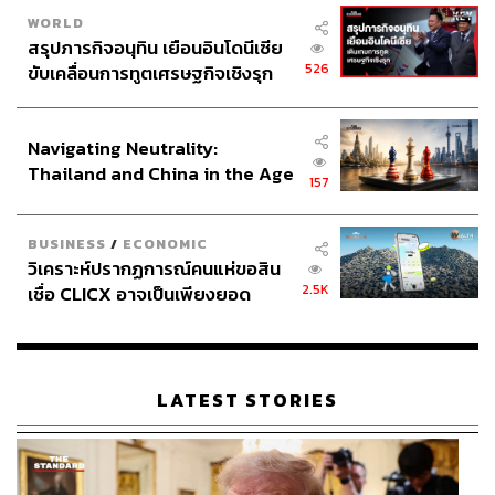
WORLD
สรุปภารกิจอนุทิน เยือนอินโดนีเซีย
526
ขับเคลื่อนการทูตเศรษฐกิจเชิงรุก
ประกาศหุ้นส่วนยุทธศาสตร์ไทย –
อินโดนีเซีย
Navigating Neutrality:
Thailand and China in the Age
157
of a New Global Order
BUSINESS
/
ECONOMIC
วิเคราะห์ปรากฏการณ์คนแห่ขอสิน
2.5K
เชื่อ CLICX อาจเป็นเพียงยอด
ภูเขาน้ำแข็ง ของปัญหาหนี้ครัว
เรือนไทยที่ถูกซุกไว้
LATEST STORIES