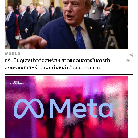
WORLD
ทรัมป์ปฏิเสธข่าวลือสหรัฐฯ ขาดแคลนอาวุธในการทำ
...
สงครามกับอิหร่าน เผยกำลังล่าตัวคนปล่อยข่าว