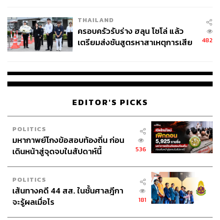
THAILAND
ครอบครัวรับร่าง ฮลุน โซโล่ แล้ว
482
เตรียมส่งชันสูตรหาสาเหตุการเสีย
ชีวิต
EDITOR'S PICKS
POLITICS
มหากาพย์โกงข้อสอบท้องถิ่น ก่อน
536
เดินหน้าสู่จุดจบในสัปดาห์นี้
POLITICS
เส้นทางคดี 44 สส. ในชั้นศาลฎีกา
181
จะรู้ผลเมื่อไร