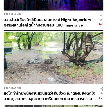
THAILAND
สวนสัตว์เชียงใหม่เปิดประสบการณ์ Night Aquarium
148
ผสมผสานโลกใต้น้ำกับงานศิลปะแบบ Immersive
THAILAND
สิงโตทำร้ายพนักงานสวนสัตว์เสียชีวิต ญาติเผยยังติดใจ
301
สาเหตุ ขณะกรมอุทยานฯ เตรียมทบทวนมาตรการความ
ปลอดภัย