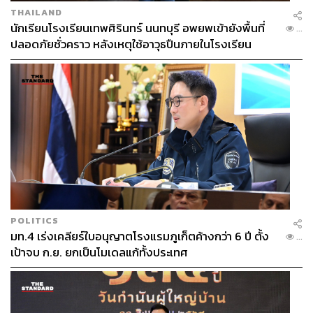
THAILAND
นักเรียนโรงเรียนเทพศิรินทร์ นนทบุรี อพยพเข้ายังพื้นที่
...
ปลอดภัยชั่วคราว หลังเหตุใช้อาวุธปืนภายในโรงเรียน
คลี่คลาย
POLITICS
มท.4 เร่งเคลียร์ใบอนุญาตโรงแรมภูเก็ตค้างกว่า 6 ปี ตั้ง
...
เป้าจบ ก.ย. ยกเป็นโมเดลแก้ทั้งประเทศ