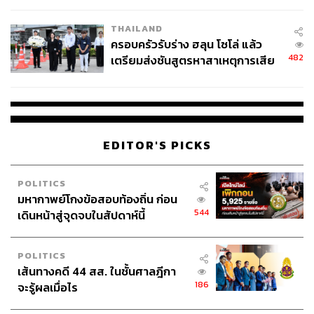
THAILAND
ครอบครัวรับร่าง ฮลุน โซโล่ แล้ว
482
เตรียมส่งชันสูตรหาสาเหตุการเสีย
ชีวิต
EDITOR'S PICKS
POLITICS
มหากาพย์โกงข้อสอบท้องถิ่น ก่อน
544
เดินหน้าสู่จุดจบในสัปดาห์นี้
POLITICS
เส้นทางคดี 44 สส. ในชั้นศาลฎีกา
186
จะรู้ผลเมื่อไร