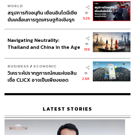
WORLD
สรุปภารกิจอนุทิน เยือนอินโดนีเซีย
529
ขับเคลื่อนการทูตเศรษฐกิจเชิงรุก
ประกาศหุ้นส่วนยุทธศาสตร์ไทย –
อินโดนีเซีย
Navigating Neutrality:
Thailand and China in the Age
159
of a New Global Order
BUSINESS
/
ECONOMIC
วิเคราะห์ปรากฏการณ์คนแห่ขอสิน
2.6K
เชื่อ CLICX อาจเป็นเพียงยอด
ภูเขาน้ำแข็ง ของปัญหาหนี้ครัว
เรือนไทยที่ถูกซุกไว้
LATEST STORIES