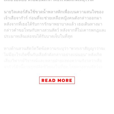
นายวิลเคอร์สันใช้ขวดน้ำพลาสติกเพื่อเบนความสนใจของ
เจ้าเสือจากัวร์ ก่อนที่จะช่วยเหลือหญิงคนดังกล่าวออกมา
หลังจากที่เธอได้รับการรักษาพยาบาลแล้ว เธอเดินทางมา
กล่าวคำขอโทษกับทางสวนสัตว์ หลังจากที่ไม่เคารพกฎและ
ประมาทเลินเล่อจนได้รับบาดเจ็บในที่สุด
ทางด้านสวนสัตว์ทวีตข้อความระบุว่า “พวกเราสัญญาว่าจะ
ไม่มีอะไรเกิดขึ้นกับเสือตัวดังกล่าวอย่างแน่นอน” หลังเกิด
เสียงวิพากษ์วิจารณ์และหลายฝ่ายแสดงความกังวลว่าเสือ
จากัวร์ตัวนี้อาจถูกปลิดชีวิตลงในที่สุด โดยทางสวนสัตว์จะ
เพิ่มมาตรการรักษาความปลอดภัยเพิ่มมากขึ้น
READ MORE
พิสูจน์อักษร:
พรนภัส ชำนาญค้า
อ้างอิง:
www.theguardian.com/us-news/2019/mar/11/jaguar-
attacks-woman-who-climbed-arizona-zoo-barrier-to-t
ake-a-selfie