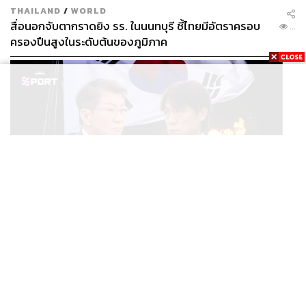
THAILAND
/
WORLD
สื่อนอกจับตากราดยิง รร. ในนนทบุรี ชี้ไทยมีอัตราครอบ
...
ครองปืนสูงในระดับต้นของภูมิภาค
SPORT
ตกรอบบอลโลก ตำรวจบุก KFA แฉแผลเก่า 15 ปี เกิดอะไร
...
ขึ้นกับฟุตบอลเกาหลีใต้?