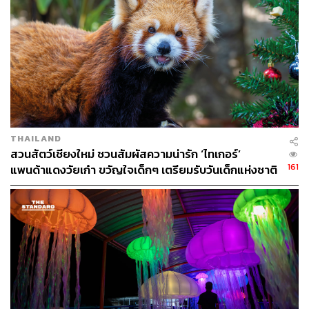
THAILAND
สวนสัตว์เชียงใหม่ ชวนสัมผัสความน่ารัก ‘ไทเกอร์’
161
แพนด้าแดงวัยเก๋า ขวัญใจเด็กๆ เตรียมรับวันเด็กแห่งชาติ
2569