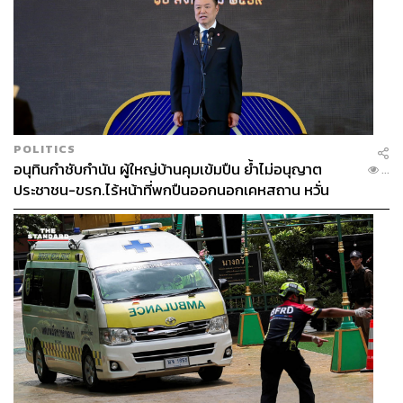
POLITICS
อนุทินกำชับกำนัน ผู้ใหญ่บ้านคุมเข้มปืน ย้ำไม่อนุญาต
...
ประชาชน-ขรก.ไร้หน้าที่พกปืนออกนอกเคหสถาน หวั่น
พฤติกรรมลอกเลียนแบบ จ่อลงพื้นที่เกิดเหตุ