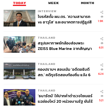
TODAY
WEEK
MONTH
INTERVIEW
ไขรหัสตั้ง ผบ.ตร. ‘ความสามารถ
1.9K
vs อาวุโส’ และอนาคตการปฏิรูปสี
กากี กับ พล.ต.อ. เอก อังสนานนท์
THAILAND
สรุปมหากาพย์กล้องส่องพระ
631
ZEISS Blue Marine จากสัญญา
ผลิต 8.3 ล้าน สู่ข้อพิพาท ‘มา
เวลล์ฯ’ ฟ้อง ‘โทน บางแค’ ผิดนัด
THAILAND
จ่ายหนี้-แอบระบุแบรนด์
กองปราบฯ สอบเข้ม ‘อดีตอธิบดี
624
สถ.’ คดีทุจริตสอบท้องถิ่น แจ้ง 6
ข้อหาหนัก จ่อชง ป.ป.ช. 12 ส.ค. นี้
THAILAND
‘ธนารัตน์’ ให้ปากคำตำรวจไซเบอร์
521
แฉช่องโหว่ 20 หน่วยงานรัฐ ยันไร้
นัยทางการเมือง