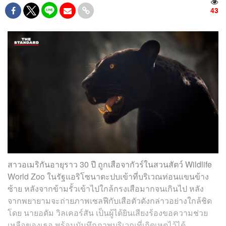
43
สาวอเมริกันอายุราว 30 ปี ถูกเสือจากัวร์ในสวนสัตว์ Wildlife
World Zoo ในรัฐแอริโซนาตะปบเข้าที่บริเวณท่อนแขนข้าง
ซ้าย หลังจากข้ามรั้วเข้าไปใกล้กรงเสือมากจนเกินไป หลัง
จากพยายามจะถ่ายภาพเซลฟีกับเสือตัวดังกล่าวอย่างใกล้ชิด
โดย นายอดัม วิลเคอร์สัน เป็นผู้ได้ยินเสียงร้องขอความช่วย
เหลือของเธอ พร้อมบันทึกภาพบริเวณที่เกิดเหตุไว้ได้