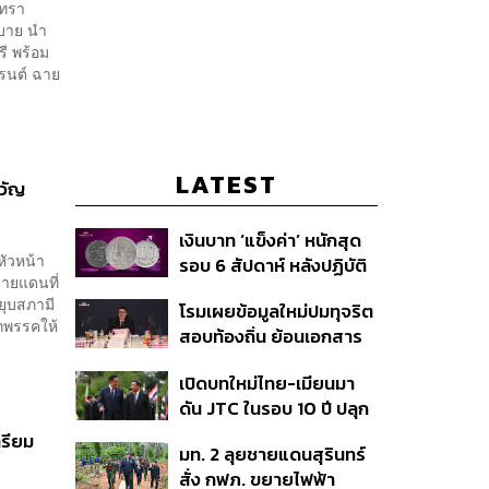
ยบาย นำ
ี พร้อม
รนต์ ฉาย
LATEST
ขวัญ
เงินบาท ‘แข็งค่า’ หนักสุด
หัวหน้า
รอบ 6 สัปดาห์ หลังปฏิบัติ
ายแดนที่
การแทรกแซงเยนของ
ยุบสภามี
โรมเผยข้อมูลใหม่ปมทุจริต
สหรัฐฯ-ญี่ปุ่น Standard
ูกพรรคให้
สอบท้องถิ่น ย้อนเอกสาร
Chartered เปิดเป้าสิ้นปีนี้
ประชุมปี 2567 พบชื่อ
จ่อแข็งต่อแตะ 32.50 บาท
เปิดบทใหม่ไทย-เมียนมา
อนุทิน จ่อสอบต่อเอี่ยว
ต่อดอลลาร์
ดัน JTC ในรอบ 10 ปี ปลุก
ตัดตอน ม.บูรพา หรือไม่
‘เส้นเลือดใหญ่’ ค้า
ตรียม
มท. 2 ลุยชายแดนสุรินทร์
ชายแดน ท่าเรือน้ำลึก
สั่ง กฟภ. ขยายไฟฟ้า
ทวาย
‘ปราสาทตาควาย–เนิน