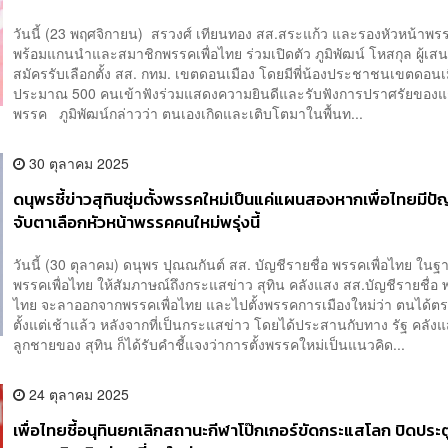
วันนี้ (23 พฤศจิกายน) สรวงศ์ เทียนทอง สส.สระแก้ว และรองหัวหน้าพรร
พร้อมแกนนำและสมาชิกพรรคเพื่อไทย ร่วมเปิดตัว ภูมิพัฒน์ โหสกุล ผู้เส
สมัครรับเลือกตั้ง สส. กทม. เขตดอนเมือง โดยมีพี่น้องประชาชนเขตดอนเ
ประมาณ 500 คนเข้าฟังร่วมแสดงความยินดีและรับฟังการปราศรัยของ
พรรค ภูมิพัฒน์กล่าวว่า ตนเองเกิดและเติบโตมาในพื้นท...
30 ตุลาคม 2025
ดนุพรชี้ข่าวสุทินซุ่มตั้งพรรคใหม่เป็นแค่แผนสองหากเพื่อไทยมีป
จับตาเลือกหัวหน้าพรรคคนใหม่พรุ่งนี้
วันนี้ (30 ตุลาคม) ดนุพร ปุณณกันต์ สส. บัญชีรายชื่อ พรรคเพื่อไทย ใ
พรรคเพื่อไทย ให้สัมภาษณ์ถึงกระแสข่าว สุทิน คลังแสง สส.บัญชีรายชื่อ พ
ไทย จะลาออกจากพรรคเพื่อไทย และไปตั้งพรรคการเมืองใหม่ว่า ตนได้
ตั้งแต่เช้าแล้ว หลังจากที่เป็นกระแสข่าว โดยได้ประสานกับทาง รัฐ คลัง
ลูกชายของ สุทิน ก็ได้รับคำชี้แจงว่าการตั้งพรรคใหม่เป็นแนวคิด...
24 ตุลาคม 2025
เพื่อไทยชี้อนุทินยกเลิกสถานะกีฬาโป๊กเกอร์ขัดกระแสโลก ปิดประต
เศรษฐกิจเชิงท่องเที่ยวใหม่