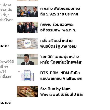
้นที่ภาค
ก กลาง ฟันโกงสอบท้อง
350’ เสริมความมั่นคง
รรคเพื่อ
ถิ่น 5,925 ราย ประกาศ
ชายแดน
ชี้มูล
บัญชีใหม่ 7 ส.ค. ส่วน 97
ย่างไรต่อ
ทักษิณ ร่วมสวดพระ
ราย รอ ป.ป.ช. ขีดเส้นแล้ว
อภิธรรมศพ ‘พล.ต.ท.
เสร็จ 31 ส.ค.
ผ่อน’ บิดา ‘พักตร์พิไล ทวี
คลังเตรียมจำหน่าย
สิน’ สิริอายุ 103 ปี แกนนำ
ยุบสภา
พันธบัตรรัฐบาล ‘ออม
เพื่อไทย-บุคคลหลาก
พลัส’ รอบถัดไป เร็วสุด 4
วงการร่วมอาลัย
‘เอกนิติ’ เผยอยู่ระหว่าง
ก.ย.นี้ อาจเพิ่มสัดส่วนการ
งกรณีที่มี
หารือ ‘ไทยเที่ยวไทยพลัส’
ขายแบบ Small Lot First
ี้ ว่า
มีสิทธิใช้งบจากเงินกู้ 4
มากขึ้น
ม่ไว้
BTS-EBM-NBM จับมือ
แสนล้าน มั่นใจงบต่อ ‘ไทย
าวที่ออก
แอปพลิเคชัน ViaBus ยก
ช่วยไทย พลัส’ เฟส 2 มี
ระดับการติดตามตำแหน่ง
เพียงพอ
Sra Bua by Num
รถไฟฟ้า 3 สายแบบเรียล
Weerawat เปลี่ยนไป และ
ไทม์
นี่คือเหตุผลที่เราควรกลับ
ทม. เขต
ไปอีกครั้ง