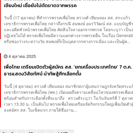
วันนี้ (17 ตุลาคม) ที่ทำการพรรคเพื่อไทย สรวงศ์ เทียนทอง สส. สระแก้ว
เลขาธิการพรรคเพื่อไทย กล่าวถึงกรณี สมพงษ์ อมรวิวัฒน์ สส. แบบบัญชีร
และอดีตหัวหน้าพรรคเพื่อไทย ตัดสินใจลาออกจากพรรค โดยระบุว่า เป็นอ
ปฏิเสธไม่ได้ พรรคเพื่อไทยมีความแตกต่างจากพรรคอื่น ในเรื่อง Genera
หรือช่องว่างระหว่างวัย สมพงษ์ก็เป็นบุคลากรทางการเมือง และเป็นผู้ห...
4 ตุลาคม 2025
เพื่อไทย เตรียมเปิดตัวผู้สมัคร สส. ‘ยกเครื่องประเทศไทย’ 7 ต.
ธารแสดงวิสัยทัศน์ นำทัพสู้ศึกเลือกตั้ง
วันนี้ (4 ตุลาคม) สรวงศ์ เทียนทอง สมาชิกสภาผู้แทนราษฎรจังหวัดสระแ
เลขาธิการพรรคเพื่อไทย (พท.) เปิดเผยถึงความเคลื่อนไหวของพรรคเพื่อเ
พร้อมสำหรับการเลือกตั้งที่จะมาถึง สรวงศ์ระบุว่า ในวันจันทร์ที่ 7 ตุลาคมน
เวลา 13.30 น. เป็นต้นไป พรรคเพื่อไทยเตรียมจัดกิจกรรมใหญ่เพื่อเปิดตัวผ
ลงสมัคร สส. ในเซ็ตแรก ภายใต้ชื่องาน...
2
3
...
10
...
»
LAST »