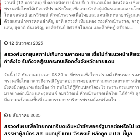
พรรคเพื่อไทยได้เปิดเวทีปราศรัยใหญ่เพื่อแนะนำตัวผู้สมัครและแถลงนโ
โดย จุลพันธ์ อมรวิวัฒน์ หัวหน้าพรรคเพื่อไทยและแคนดิเดตนายกรัฐมนตร
ด้วยแกนนำพรรคคนสำคัญ อาทิ สรวงศ์ เทียนทอง รองหัวหน้าพรรค, จาตุ
แสง, สุชาติ ตันเจริญ, พงศ์ศรัณย์ อัศวชัยโสภณ และศึกษิษฎ์ ศรีจอม...
12 ธันวาคม 2025
สรวงศ์บอกยุบสภาไม่เกินความคาดหมาย เชื่อไม่ทำแนวหน้าเสีย
กำลังใจ รับกังวลสู้รบกระทบเลือกตั้งจังหวัดชายแดน
วันนี้ (12 ธันวาคม) เวลา 08.30 น. ที่พรรคเพื่อไทย สรวงศ์ เทียนทอง รอง
พรรคเพื่อไทย กล่าวถึงกรณีรัฐบาลประกาศยุบสภาท่ามกลางสถานการณ์ช
ยังคงมีเหตุปะทะต่อเนื่อง ว่า ตนไม่ได้รู้สึกแปลกใจอะไร เพราะกระแสการ
มาอย่างต่อเนื่อง และจุลพันธ์ อมรวิวัฒน์ หัวหน้าพรรคเพื่อไทย ได้กำชับล
มีความพร้อมลงพื้นที่ และกรรมการบริหารพรรคต้องพร้อมใน...
8 ธันวาคม 2025
สรวงศ์เผยเพื่อไทยถกเครียดเดินหน้าซักฟอกรัฐบาลต่อหรือไม่ เ
สรรหาผู้สมัคร สส. นนทบุรี แทน ‘จิรพงษ์’ หลังถูก ป.ป.ช. ชี้มูล