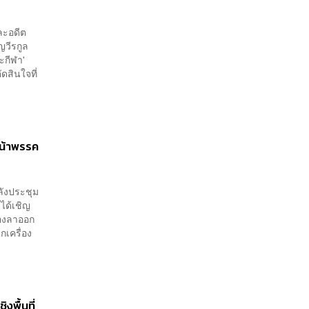
ละอดีต
ญวีรกูล
ะกีฬา'
ดสินใจที่
น้าพรรค
ลังประชุม
 ได้เชิญ
้องลาออก
กเครื่อง
พื้นที่