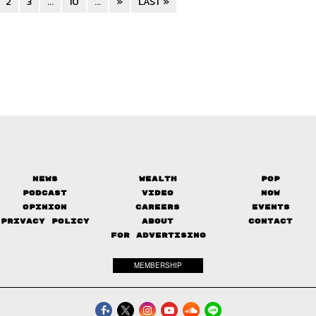
News
Wealth
Pop
Podcast
Video
Now
Opinion
Careers
Events
Privacy Policy
About
Contact
FOR ADVERTISING
MEMBERSHIP