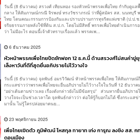
วันนี้ (8 ธันวาคม) สรวงศ์ เทียนทอง รองหัวหน้าพรรคเพื่อไทย กำกับดูแลพื
กลาง ให้สัมภาษณ์กรณี จิรพงษ์ ทรงวัชราภรณ์ ว่าที่ผู้สมัคร สส. นนทบุรี พ
ไทย โดนคณะกรรมการป้องกันและปราบปรามการทุจริตแห่งชาติ (ป.ป.ช.) 
จริยธรรมภายหลังใช้ที่ดิน ส.ป.ก. โดยไม่มีสิทธิ์ พรรคเพื่อไทยดำเนินการอ
ว่า ไม่มีอะไร ตอนนี้เจ้าตัวทราบเรื่องแล้ว พรรคเพ...
6 ธันวาคม 2025
หัวหน้าพรรคเพื่อไทยปัดซักฟอก 12 ธ.ค.นี้ ด้านสรวงศ์ไม่สนคำขู่
เล็งหาวันที่ดีที่สุดยื่นอภิปรายไม่ไว้วางใจ
วันนี้ (6 ธันวาคม) จุลพันธ์ อมรวิวัฒน์ หัวหน้าพรรคเพื่อไทย ให้สัมภาษณ์ถึ
กระแสข่าวว่าพรรคเพื่อไทยจะยื่นอภิปรายไม่ไว้วางใจในวันที่ 12 ธันวาคมน
“อย่าเต้นตามข่าวเลย เรื่องดังกล่าวยังไม่มีข้อสรุป” ส่วนหากยื่นอภิปรายไ
วางใจจะเป็นช่วงเวลาใด จุลพันธ์กล่าวว่า ต่อให้รู้ก็บอกไม่ได้ ซึ่งกระแสข่
มานั้น ไม่รู้ใครปล่อยมาตนย...
23 พฤศจิกายน 2025
เพื่อไทยเปิดตัว ภูมิพัฒน์ โหสกุล ทายาท เก่ง การุณ ลงชิง สส. ก
ดอนเมือง