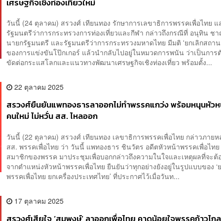
วันนี้ (24 ตุลาคม) สรวงศ์ เทียนทอง รักษาการเลขาธิการพรรคเพื่อไทย แ
รัฐมนตรีว่าการกระทรวงการท่องเที่ยวและกีฬา กล่าวถึงกรณีที่ อนุทิน ชา
นายกรัฐมนตรี และรัฐมนตรีว่าการกระทรวงมหาดไทย มีมติ 'ยกเลิกสถาน
ของการแข่งขันโป๊กเกอร์ แล้วนำกลับไปอยู่ในหมวดการพนัน ว่าเป็นการตั
ขัดต่อกระแสโลกและแนวทางพัฒนาเศรษฐกิจเชิงท่องเที่ยว พร้อมตั้ง...
22 ตุลาคม 2025
สรวงศ์ยืนยันแพทองธารลาออกไม่ทำพรรคแกว่ง พร้อมหนุนหัวห
คนใหม่ ไม่หวั่น สส. ไหลออก
วันนี้ (22 ตุลาคม) สรวงศ์ เทียนทอง เลขาธิการพรรคเพื่อไทย กล่าวภายห
สส. พรรคเพื่อไทย ว่า วันนี้ แพทองธาร ชินวัตร อดีตหัวหน้าพรรคเพื่อไทย
สมาชิกของพรรค มาประชุมเพื่อบอกกล่าวถึงความในใจและเหตุผลที่จะต
จากตำแหน่งหัวหน้าพรรคเพื่อไทย ยืนยันว่าทุกอย่างยังอยู่ในรูปแบบของ ‘ย
พรรคเพื่อไทย ยกเครื่องประเทศไทย’ ที่ประกาศไว้เมื่อวันท...
17 ตุลาคม 2025
สรวงศ์เสียใจ ‘สมพงษ์’ ลาออกเพื่อไทย คาดน้อยใจพรรคก้าวไกลชิง
เชียงใหม่ เชื่อยังไม่ตัดขาดจากพรรค