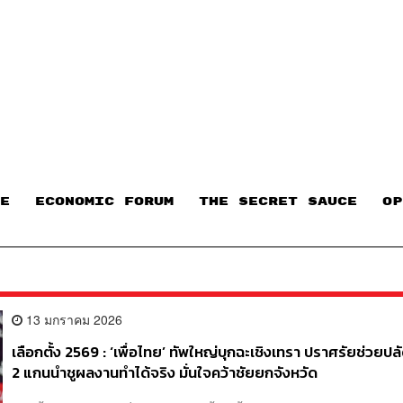
E
ECONOMIC FORUM
THE SECRET SAUCE​
OP
13 มกราคม 2026
เลือกตั้ง 2569 : ‘เพื่อไทย’ ทัพใหญ่บุกฉะเชิงเทรา ปราศรัยช่วยปล
2 แกนนำชูผลงานทำได้จริง มั่นใจคว้าชัยยกจังหวัด
​วานนี้ (12 มกราคม) ที่ ตลาดนัดบางน้ำเปรี้ยว อำเภอเมือง จังหวัดฉะเชิง