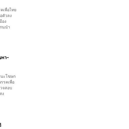
คเพื่อไทย
นอตัวลง
มือง
แกนนำ
ัญหา-
นฐานะโฆษก
รรคเพื่อ
ตรวจสอบ
แสง
ู