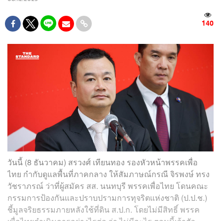
140
วันนี้ (8 ธันวาคม) สรวงศ์ เทียนทอง รองหัวหน้าพรรคเพื่อ
ไทย กำกับดูแลพื้นที่ภาคกลาง ให้สัมภาษณ์กรณี จิรพงษ์ ทรง
วัชราภรณ์ ว่าที่ผู้สมัคร สส. นนทบุรี พรรคเพื่อไทย โดนคณะ
กรรมการป้องกันและปราบปรามการทุจริตแห่งชาติ (ป.ป.ช.)
ชี้มูลจริยธรรมภายหลังใช้ที่ดิน ส.ป.ก. โดยไม่มีสิทธิ์ พรรค