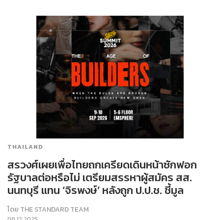
THAILAND
สรวงศ์เผยเพื่อไทยถกเครียดเดินหน้าซักฟอก
รัฐบาลต่อหรือไม่ เตรียมสรรหาผู้สมัคร สส.
นนทบุรี แทน ‘จิรพงษ์’ หลังถูก ป.ป.ช. ชี้มูล
โดย
THE STANDARD TEAM
08.12.2025