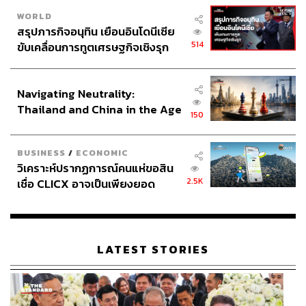
WORLD
สรุปภารกิจอนุทิน เยือนอินโดนีเซีย
514
ขับเคลื่อนการทูตเศรษฐกิจเชิงรุก
ประกาศหุ้นส่วนยุทธศาสตร์ไทย –
อินโดนีเซีย
Navigating Neutrality:
Thailand and China in the Age
150
of a New Global Order
BUSINESS
/
ECONOMIC
วิเคราะห์ปรากฏการณ์คนแห่ขอสิน
2.5K
เชื่อ CLICX อาจเป็นเพียงยอด
ภูเขาน้ำแข็ง ของปัญหาหนี้ครัว
เรือนไทยที่ถูกซุกไว้
LATEST STORIES