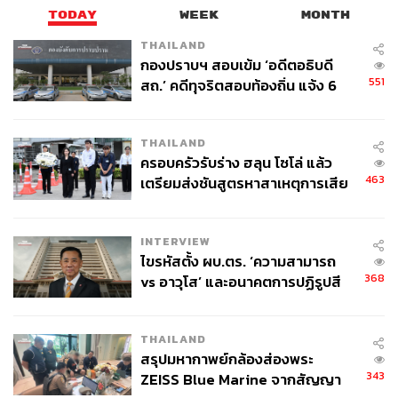
TODAY
WEEK
MONTH
THAILAND
กองปราบฯ สอบเข้ม ‘อดีตอธิบดี
551
สถ.’ คดีทุจริตสอบท้องถิ่น แจ้ง 6
ข้อหาหนัก จ่อชง ป.ป.ช. 12 ส.ค. นี้
THAILAND
ครอบครัวรับร่าง ฮลุน โซโล่ แล้ว
463
เตรียมส่งชันสูตรหาสาเหตุการเสีย
ชีวิต
INTERVIEW
ไขรหัสตั้ง ผบ.ตร. ‘ความสามารถ
368
vs อาวุโส’ และอนาคตการปฏิรูปสี
กากี กับ พล.ต.อ. เอก อังสนานนท์
THAILAND
สรุปมหากาพย์กล้องส่องพระ
343
ZEISS Blue Marine จากสัญญา