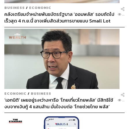
BUSINESS
/
ECONOMIC
คลังเตรียมจำหน่ายพันธบัตรรัฐบาล ‘ออมพลัส’ รอบถัดไป
...
เร็วสุด 4 ก.ย.นี้ อาจเพิ่มสัดส่วนการขายแบบ Small Lot
First มากขึ้น
ECONOMIC
/
BUSINESS
‘เอกนิติ’ เผยอยู่ระหว่างหารือ ‘ไทยเที่ยวไทยพลัส’ มีสิทธิใช้
...
งบจากเงินกู้ 4 แสนล้าน มั่นใจงบต่อ ‘ไทยช่วยไทย พลัส’
เฟส 2 มีเพียงพอ