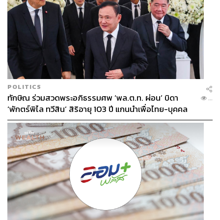
POLITICS
ทักษิณ ร่วมสวดพระอภิธรรมศพ ‘พล.ต.ท. ผ่อน’ บิดา
...
‘พักตร์พิไล ทวีสิน’ สิริอายุ 103 ปี แกนนำเพื่อไทย-บุคคล
หลากวงการร่วมอาลัย