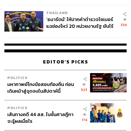
ผลิต 8.3 ล้าน สู่ข้อพิพาท ‘มา
เวลล์ฯ’ ฟ้อง ‘โทน บางแค’ ผิดนัด
THAILAND
จ่ายหนี้-แอบระบุแบรนด์
‘ธนารัตน์’ ให้ปากคำตำรวจไซเบอร์
334
แฉช่องโหว่ 20 หน่วยงานรัฐ ยันไร้
นัยทางการเมือง
EDITOR'S PICKS
POLITICS
มหากาพย์โกงข้อสอบท้องถิ่น ก่อน
523
เดินหน้าสู่จุดจบในสัปดาห์นี้
POLITICS
เส้นทางคดี 44 สส. ในชั้นศาลฎีกา
174
จะรู้ผลเมื่อไร