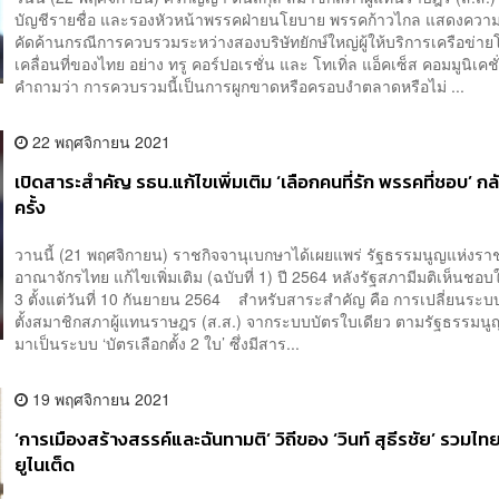
บัญชีรายชื่อ และรองหัวหน้าพรรคฝ่ายนโยบาย พรรคก้าวไกล แสดงความ
คัดค้านกรณีการควบรวมระหว่างสองบริษัทยักษ์ใหญ่ผู้ให้บริการเครือข่าย
เคลื่อนที่ของไทย อย่าง ทรู คอร์ปอเรชั่น และ โทเทิ่ล แอ็คเซ็ส คอมมูนิเคชั
คำถามว่า การควบรวมนี้เป็นการผูกขาดหรือครอบงำตลาดหรือไม่ ...
22 พฤศจิกายน 2021
เปิดสาระสำคัญ รธน.แก้ไขเพิ่มเติม ‘เลือกคนที่รัก พรรคที่ชอบ’ กล
ครั้ง
วานนี้ (21 พฤศจิกายน) ราชกิจจานุเบกษาได้เผยแพร่ รัฐธรรมนูญแห่งรา
อาณาจักรไทย แก้ไขเพิ่มเติม (ฉบับที่ 1) ปี 2564 หลังรัฐสภามีมติเห็นชอบ
3 ตั้งแต่วันที่ 10 กันยายน 2564 สำหรับสาระสำคัญ คือ การเปลี่ยนระบ
ตั้งสมาชิกสภาผู้แทนราษฎร (ส.ส.) จากระบบบัตรใบเดียว ตามรัฐธรรมนู
มาเป็นระบบ ‘บัตรเลือกตั้ง 2 ใบ’ ซึ่งมีสาร...
19 พฤศจิกายน 2021
‘การเมืองสร้างสรรค์และฉันทามติ’ วิถีของ ‘วินท์ สุธีรชัย’ รวมไท
ยูไนเต็ด