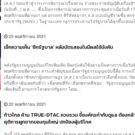
(ส.ส.) ก่อนเข้าสู่วาระการพิจารณาเรื่องด่วน ร่างพระราชบัญญัติเครื่องส
(ฉบับที่ ..) พ.ศ. .... ซึ่งเป็นการพิจารณาต่อจากการประชุมสภาเมื่อวันที่ 1
พฤศจิกายนที่ผ่านมา แต่ อรรถกร ศิริลัทธยากร ส.ส.แบบบัญชีรายชื่อ พรร
ประชารัฐ (พปชร.) ในฐานะเลขานุการประธานวิปรัฐบาลได้ลุกขึ้นเสนอให
23 พฤศจิกายน 2021
เช็กความเห็น ‘ซีกรัฐบาล’ หลังบัตรสองใบมีผลใช้บังคับ
หลังรัฐธรรมนูญฉบับแก้ไขเพิ่มเติม มีผลบังคับใช้อย่างเป็นทางการเมื่อวันที
พฤศจิกายนที่ผ่านมา สาระสำคัญของเนื้อหารัฐธรรมนูญฉบับนี้คือ การแ
เลือกตั้งสมาชิกสภาผู้แทนราษฎร (ส.ส.) มาเป็นระบบการเลือกตั้งแบบ ‘บั
หรือที่เราคุ้นเคยกันดีว่า ‘เลือกคนที่รัก เลือกพรรคที่ชอบ’ รัฐธรรมนูญฉบ
เพิ่มเติมนี้ ผ่านการโหวตจากรัฐสภา โดยเ...
22 พฤศจิกายน 2021
ก้าวไกล ค้าน TRUE-DTAC ควบรวม จี้องค์กรกำกับดูแล ต้องกล
ยุติการผูกขาดของทุนใหญ่ ปกป้องผู้บริโภค
วันนี้ (22 พฤศจิกายน) ศิริกัญญา ตันสกุล สมาชิกสภาผู้แทนราษฎร (ส.ส.