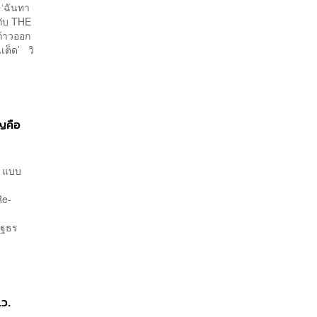
 ‘ฉันทา
กกับ THE
ก้าวออก
เต็ด’ วิ
ญคือ
) แบบ
Re-
ัฐธร
.ว.