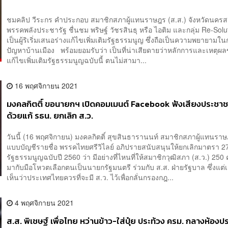
ชมคลิป วีระกร คำประกอบ สมาชิกสภาผู้แทนราษฎร (ส.ส.) จังหวัดนครส
พรรคพลังประชารัฐ ชื่นชม พริษฐ์ วัชรสินธุ หรือ ไอติม และกลุ่ม Re-Soluti
เป็นผู้ริเริ่มเสนอร่างแก้ไขเพิ่มเติมรัฐธรรมนูญ ซึ่งถือเป็นความพยายามใ
ปัญหาบ้านเมือง พร้อมยอมรับว่า เป็นที่น่าเสียดายว่าหลักการและเหตุผล
แก้ไขเพิ่มเติมรัฐธรรมนูญฉบับนี้ ตนไม่สามา...
16 พฤศจิกายน 2021
มงคลกิตติ์ ขอนายกฯ เปิดคอมเมนต์ Facebook ฟังเสียงประชาช
ด้วยแก้ รธน. ยกเลิก ส.ว.
วันนี้ (16 พฤศจิกายน) มงคลกิตติ์ สุขสินธารานนท์ สมาชิกสภาผู้แทนราษ
แบบบัญชีรายชื่อ พรรคไทยศรีวิไลย์ อภิปรายสนับสนุนให้ยกเลิกมาตรา 2
รัฐธรรมนูญฉบับปี 2560 ว่า มีอย่างที่ไหนที่ให้สมาชิกวุฒิสภา (ส.ว.) 250 ค
มากับมือโหวตเลือกตนเป็นนายกรัฐมนตรี ร่วมกับ ส.ส. ฝ่ายรัฐบาล ซึ่งแต่
เห็นว่าประเทศไทยควรที่จะมี ส.ว. ไว้เพื่อกลั่นกรองกฎ...
4 พฤศจิกายน 2021
ส.ส. พิเชษฐ์ เพื่อไทย หว่านข้าว-ใส่ปุ๋ย ประท้วง ครม. กลางห้อง