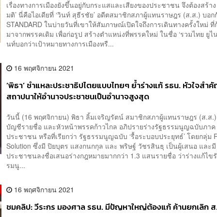
เรื่องทางการเมืองยังขึ้นอยู่กับกระแสและเสียงของประชาชน จึงต้องสร้าง
มติ’ นี่คือไอเดียที่ ‘วินท์ สุธีรชัย’ อดีตสมาชิกสภาผู้แทนราษฎร (ส.ส.) บอ
STANDARD ในบ่ายวันที่เขาให้สัมภาษณ์เปิดใจถึงการเดินทางครั้งใหม่ ที่
มาจากพรรคเดิม เพื่อก่อรูป สร้างตำแหน่งที่พรรคใหม่ ในชื่อ ‘รวมไทย ยูไน
นท์บอกว่าเป้าหมายทางการเมืองหรื...
16 พฤศจิกายน 2021
‘พิธา’ ชำแหละประชาธิปไตยแบบไทยๆ ย้ำร่างแก้ รธน. หัวใจสำคั
สถาปนาให้อำนาจประชาชนเป็นอำนาจสูงสุด
วันนี้ (16 พฤศจิกายน) พิธา ลิ้มเจริญรัตน์ สมาชิกสภาผู้แทนราษฎร (ส.ส.
บัญชีรายชื่อ และหัวหน้าพรรคก้าวไกล อภิปรายร่างรัฐธรรมนูญฉบับภาค
ประชาชน หรือที่เรียกว่า รัฐธรรมนูญฉบับ ‘รื้อระบอบประยุทธ์’ โดยกลุ่ม 
Solution ซึ่งมี ปิยบุตร แสงกนกกุล และ พริษฐ์ วัชรสินธุ เป็นผู้เสนอ และมี
ประชาชนลงชื่อเสนอร่างกฎหมายมากกว่า 1.3 แสนรายชื่อ ว่าร่างแก้ไขร
รมนู...
16 พฤศจิกายน 2021
ชมคลิป: วีระกร มองศาล รธน. มีปัญหาใหญ่ต้องแก้ ค้านยกเลิก ส