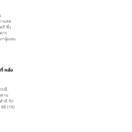
ย
้ถามสด
ี ซึ่ง
าคาร
สภาผู้แทน
ี่ หลัง
กรณี
ัยตาม
ำลี รัก
 98 (10)