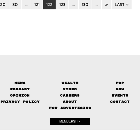
20
30
...
121
122
123
...
130
...
»
LAST »
News
Wealth
Pop
Podcast
Video
Now
Opinion
Careers
Events
Privacy Policy
About
Contact
FOR ADVERTISING
MEMBERSHIP