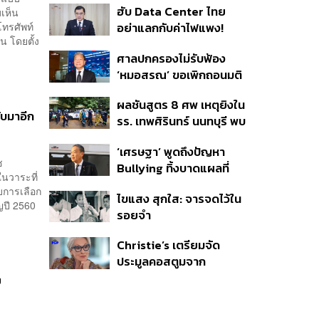
ฮับ Data Center ไทย
เห็น
โทรศัพท์
อย่าแลกกับค่าไฟแพง!
่น โดยตั้ง
CEO ภาคอุตสาหกรรมชี้
ศาลปกครองไม่รับฟ้อง
รัฐต้องคุมต้นทุนน้ำ-ไฟ
‘หมอสรณ’ ขอเพิกถอนมติ
สรรหา กสทช. ชี้ยังไม่ใช่ผู้
ผลชันสูตร 8 ศพ เหตุยิงใน
เดือดร้อนเสียหาย
ับมาอีก
รร. เทพศิรินทร์ นนทบุรี พบ
กระสุนเข้าจุดสำคัญ
‘เศรษฐา’ พูดถึงปัญหา
‘ศีรษะ-หน้าอก’ ครูถูกยิง 4
ช
Bullying ทิ้งบาดแผลที่
นัด จากระยะไกล
ในวาระที่
มองไม่เห็น ย้ำผู้ใหญ่ต้อง
บการเลือก
ไขแสง สุกใส: จารจดไว้ใน
รับฟัง-ช่วยเด็กให้เร็ว
ญปี 2560
รอยจำ
Christie’s เตรียมจัด
ประมูลคอสตูมจาก
ภาพยนตร์ The Devil
ย
Wears Prada 2