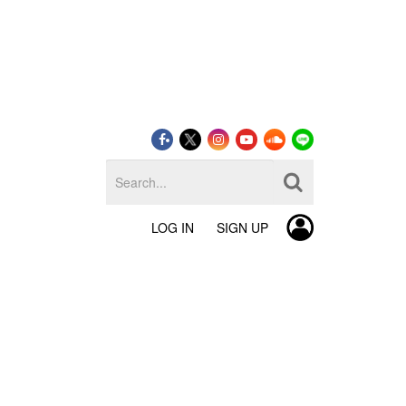
LOG IN
SIGN UP