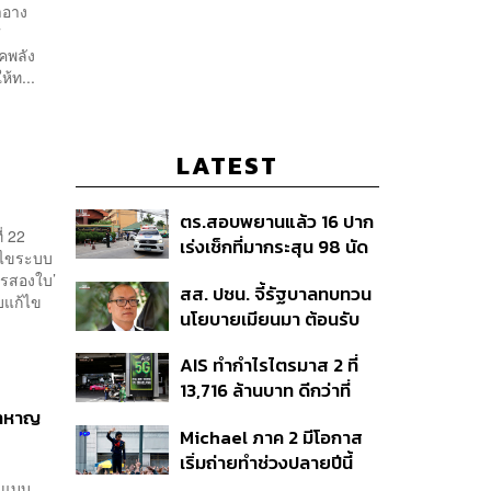
ำอาง
7
คพลัง
้ท...
LATEST
ตร.สอบพยานแล้ว 16 ปาก
่ 22
เร่งเช็กที่มากระสุน 98 นัด
ก้ไขระบบ
ประสานครูภาษาไทยเข้าให้
ตรสองใบ’
สส. ปชน. จี้รัฐบาลทบทวน
ปากคำ
ับแก้ไข
นโยบายเมียนมา ต้อนรับ
‘มินอ่องหล่าย’ ได้แค่
AIS ทำกำไรไตรมาส 2 ที่
สัญญาว่างเปล่า
13,716 ล้านบาท ดีกว่าที่
ประเมินไว้ แต่ยังคงเป้าทั้งปี
้าหาญ
Michael ภาค 2 มีโอกาส
เท่าเดิม เน็ตบ้านโตแรงสุด
เริ่มถ่ายทำช่วงปลายปีนี้
7.9%
หรือต้นปีหน้า
) แบบ