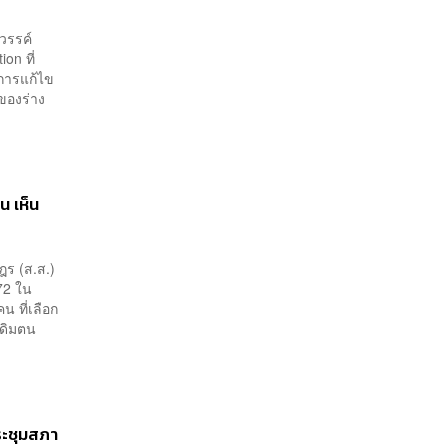
วรรค์
on ที่
นการแก้ไข
ของร่าง
น เห็น
ฎร (ส.ส.)
72 ใน
น ที่เลือก
เดิมตน
ประชุมสภา