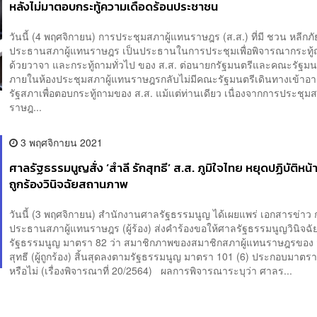
หลังไม่มาตอบกระทู้ความเดือดร้อนประชาชน
วันนี้ (4 พฤศจิกายน) การประชุมสภาผู้แทนราษฎร (ส.ส.) ที่มี ชวน หลีกภั
ประธานสภาผู้แทนราษฎร เป็นประธานในการประชุมเพื่อพิจารณากระทู
ด้วยวาจา และกระทู้ถามทั่วไป ของ ส.ส. ต่อนายกรัฐมนตรีและคณะรัฐมนตร
ภายในห้องประชุมสภาผู้แทนราษฎรกลับไม่มีคณะรัฐมนตรีเดินทางเข้าอ
รัฐสภาเพื่อตอบกระทู้ถามของ ส.ส. แม้แต่ท่านเดียว เนื่องจากการประชุม
ราษฎ...
3 พฤศจิกายน 2021
ศาลรัฐธรรมนูญสั่ง ‘สำลี รักสุทธี’ ส.ส. ภูมิใจไทย หยุดปฏิบัติหน้าท
ถูกร้องวินิจฉัยสถานภาพ
วันนี้ (3 พฤศจิกายน) สำนักงานศาลรัฐธรรมนูญ ได้เผยแพร่ เอกสารข่าว 
ประธานสภาผู้แทนราษฎร (ผู้ร้อง) ส่งคำร้องขอให้ศาลรัฐธรรมนูญวินิจฉ
รัฐธรรมนูญ มาตรา 82 ว่า สมาชิกภาพของสมาชิกสภาผู้แทนราษฎรของ ส
สุทธี (ผู้ถูกร้อง) สิ้นสุดลงตามรัฐธรรมนูญ มาตรา 101 (6) ประกอบมาตรา
หรือไม่ (เรื่องพิจารณาที่ 20/2564) ผลการพิจารณาระบุว่า ศาลร...