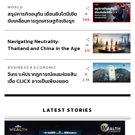
WORLD
สรุปภารกิจอนุทิน เยือนอินโดนีเซีย
566
ขับเคลื่อนการทูตเศรษฐกิจเชิงรุก
ประกาศหุ้นส่วนยุทธศาสตร์ไทย –
อินโดนีเซีย
Navigating Neutrality:
Thailand and China in the Age
213
of a New Global Order
BUSINESS
/
ECONOMIC
วิเคราะห์ปรากฏการณ์คนแห่ขอสิน
2.7K
เชื่อ CLICX อาจเป็นเพียงยอด
ภูเขาน้ำแข็ง ของปัญหาหนี้ครัว
เรือนไทยที่ถูกซุกไว้
LATEST STORIES