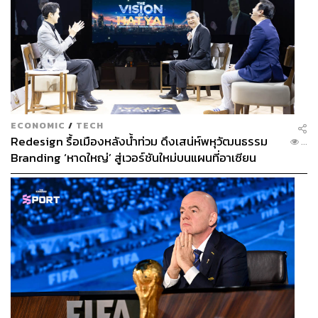
ECONOMIC
/
TECH
Redesign รื้อเมืองหลังน้ำท่วม ดึงเสน่ห์พหุวัฒนธรรม
...
Branding ‘หาดใหญ่’ สู่เวอร์ชันใหม่บนแผนที่อาเซียน