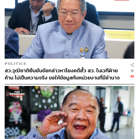
5 บาทสำหรับ Prepaid และมีค่าแรกเข้า 500 บาทต่อเดือน
สำหรับ Postpaid ถ้าเราต้องกลับไปอยู่ในสภาพที่มีการ
แข่งขันอย่างจำกัด จะมีอะไรการันตีได้ว่าผู้บริโภคจะยังได้รับ
บริการในราคาที่สมเหตุสมผลและคุณภาพที่ดีกว่าปัจจุบัน
“เราคงต้องฝากความหวังไว้กับองค์กรกำกับดูแล ไม่ว่าจะเป็น
บอร์ด กสทช. หรือบอร์ดคณะกรรมการการแข่งขันทางการ
ค้า (กขค.) ที่ต้องแสดงความกล้าหาญที่จะปกป้องผู้บริโภค ซึ่ง
ความหวังก็ยิ่งดูริบหรี่หากเราย้อนไปดูประวัติศาสตร์ที่ผ่านมา
POLITICS
ของบอร์ดทั้งสองชุด
สว.วุฒิชาติยืนยันข้อกล่าวหาโยงคดีฮั้ว สว. ในเวทีฝ่าย
45
ค้าน ไม่เป็นความจริง ขอให้ข้อมูลกับหน่วยงานที่มีอำนาจ
“ถ้าจะมีอะไรที่เป็นความหวังได้บ้าง ก็คือว่าที่บอร์ดชุดใหม่
เท่านั้น
ของ กสทช. ที่จะมีสัดส่วนผู้เชี่ยวชาญด้านการคุ้มครองผู้
บริโภคและด้านเศรษฐศาสตร์เพิ่มขึ้นมาจากเดิม แต่สถานะ
ของบอร์ดชุดใหม่ก็ยังลูกผีลูกคน เพราะวุฒิสภายังไม่บรรจุ
วาระการรับรองแม้ว่าจะมี 7 รายชื่อของว่าที่บอร์ดชุดใหม่
เรียบร้อยแล้ว และคณะกรรมาธิการวิสามัญที่ตั้งขึ้นมาตรวจ
สอบคุณสมบัติจะหมดวาระการพิจารณาไปเรียบร้อยแล้ว
ก็ตาม” ศิริกัญญากล่าวในที่สุด