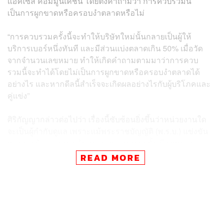
แอ็คเซ็ส คอมมูนิเคชั่น โดยตั้งคำถามว่า การควบรวมนี้
เป็นการผูกขาดหรือครอบงำตลาดหรือไม่
“การควบรวมครั้งนี้จะทำให้บริษัทใหม่นั้นกลายเป็นผู้ให้
บริการเบอร์หนึ่งทันที และมีส่วนแบ่งตลาดเกิน 50% เมื่อวัด
จากจำนวนเลขหมาย ทำให้เกิดคำถามตามมาว่าการควบ
รวมนี้จะทำได้โดยไม่เป็นการผูกขาดหรือครอบงำตลาดได้
อย่างไร และหากดีลนี้สำเร็จจะเกิดผลอย่างไรกับผู้บริโภคและ
คู่แข่ง”
ศิริกัญญากล่าวต่อไปว่า เรื่องนี้ซับซ้อนยิ่งขึ้นว่าหน่วยงานใด
จะเป็นผู้กำกับดูแล เพราะแม้พระราชบัญญัติ (พ.ร.บ.) แข่งขัน
ทางการค้า จะถูกยกเว้น หากอุตสาหกรรมนั้นมีกฎหมาย
กำกับดูแลเฉพาะอยู่แล้ว เช่น กรณีนี้เป็นอุตสาหกรรม
READ MORE
โทรคมนาคมย่อมจะอยู่ภายใต้กำกับของ
สำนักงานคณะ
กรรมการกิจการกระจายเสียง กิจการโทรทัศน์ และกิจการ
โทรคมนาคมแห่งชาติ
(กสทช.) ซึ่งควรจะเป็นไปตามประกาศ
ของ กสทช. เรื่อง มาตรการเพื่อป้องกันมิให้มีการกระทำอัน
เป็นการผูกขาดหรือก่อให้เกิดความไม่เป็นธรรมในการ