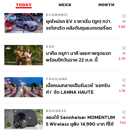
TODAY
WEEK
MONTH
ECONOMIC
ยุคใหม่รถ EV ราคาเริ่ม (ถูก) กว่า
3.6K
รถไฮบริด หลังต้นทุนแบตเตอรี่ลด
ลง - จีนแห่บุกตลาดเกิดใหม่
POP
นาคี๓ ครุฑา นาคี เผยภาพชุดแรก
2.7K
พร้อมปักวันฉาย 22 ต.ค. นี้
THAILAND
เมื่อถนนกลายเป็นรันเวย์ ‘แยกริน
1.7K
คำ’ จัด LANNA HAUTE
COUTURE กลางสายฝน
BUSINESS
ลองใช้ Sennheiser MOMENTUM
733
5 Wireless หูฟัง 14,990 บาท ที่ให้