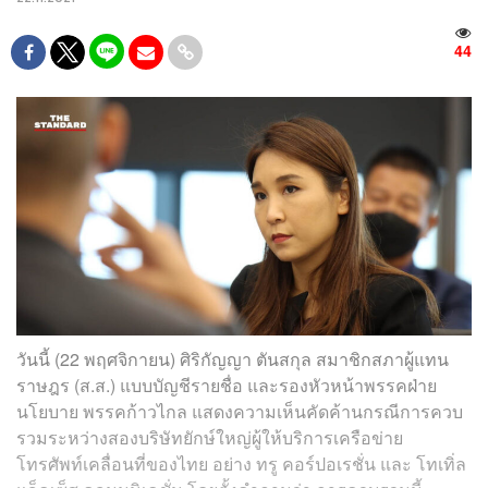
44
วันนี้ (22 พฤศจิกายน) ศิริกัญญา ตันสกุล สมาชิกสภาผู้แทน
ราษฎร (ส.ส.) แบบบัญชีรายชื่อ และรองหัวหน้าพรรคฝ่าย
นโยบาย พรรคก้าวไกล แสดงความเห็นคัดค้านกรณีการควบ
รวมระหว่างสองบริษัทยักษ์ใหญ่ผู้ให้บริการเครือข่าย
โทรศัพท์เคลื่อนที่ของไทย อย่าง ทรู คอร์ปอเรชั่น และ โทเทิ่ล