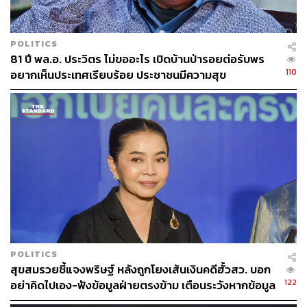
TAGS:
สมาชิกสภาผู้แทนราษฎร (สส.)
True
Joint Venture
ศิริกัญญา ตันสกุล
พรรคก้าวไกล
dtac
POLITICS
81 ปี พล.อ. ประวิตร ไม่ขออะไร เปิดบ้านป่ารอยต่อรับพร
110
อยากเห็นประเทศเรียบร้อย ประชาชนมีความสุข
43
ABOUT THE AUTHOR
THE STANDARD TEAM
กองบรรณาธิการ THE STANDARD
POLITICS
สุขสมรวยชี้แจงพริษฐ์ หลังถูกโยงเส้นเงินคดีฮั้วสว. บอก
122
อย่าคิดไปเอง-ฟังข้อมูลฝ่ายตรงข้าม เตือนระวังหากข้อมูล
ไม่จริง