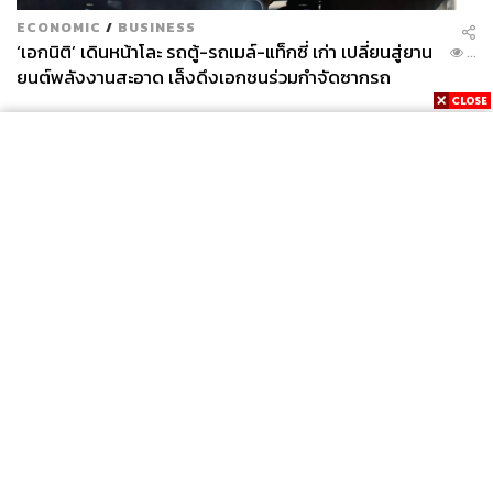
ECONOMIC
/
BUSINESS
‘เอกนิติ’ เดินหน้าโละ รถตู้-รถเมล์-แท็กซี่ เก่า เปลี่ยนสู่ยาน
...
ยนต์พลังงานสะอาด เล็งดึงเอกชนร่วมกำจัดซากรถ
News
Wealth
Pop
Podcast
Video
Now
Opinion
Careers
Events
Privacy
About
Contact
Policy
FOR
ADVERTISING
MEMBERSHIP