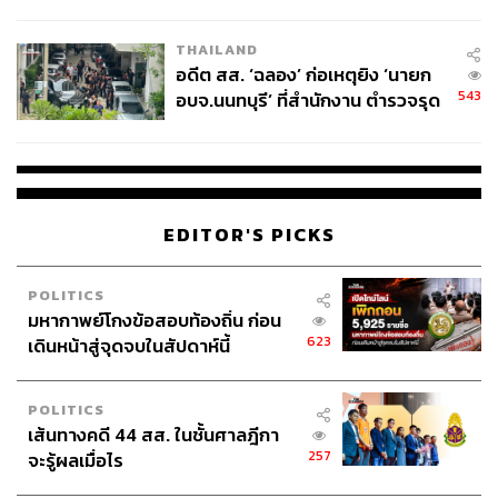
ผู้ใช้ถอดเปลี่ยนแบตเองได้ ก่อนกฎ
EU บังคับปีหน้า
THAILAND
อดีต สส. ‘ฉลอง’ ก่อเหตุยิง ‘นายก
543
อบจ.นนทบุรี’ ที่สำนักงาน ตำรวจรุด
ลงพื้นที่
EDITOR'S PICKS
POLITICS
มหากาพย์โกงข้อสอบท้องถิ่น ก่อน
623
เดินหน้าสู่จุดจบในสัปดาห์นี้
POLITICS
เส้นทางคดี 44 สส. ในชั้นศาลฎีกา
257
จะรู้ผลเมื่อไร