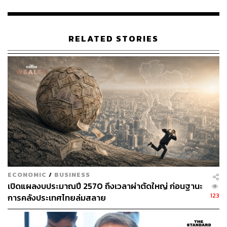
สำเร็จก็ยังพบว่าจะเหลือผู้ให้บริการรายใหญ่ทั้งหมด 3 เจ้า ยัง
ไม่นับรวมเจ้าเล็กๆ ที่กินส่วนแบ่งตลาดรวม 16%
RELATED STORIES
“แน่นอนว่ากลุ่มเทเลนอร์ที่มีนโยบายถอนการลงทุนจาก
ภูมิภาคนี้อยู่แล้ว จึงเลือกที่จะเป็น ‘พาร์ตเนอร์’ กับกลุ่ม
ซี.พี.โฮลดิ้ง แต่ความเป็นจริงคือยังมีตัวเลือกอีกมากมายที่ไม่
ได้อยู่ในตลาดเดียวกัน ซึ่งสามารถเป็น ‘พาร์ตเนอร์’ ใหม่กับ
กลุ่มเทเลนอร์ องค์กรที่ยึดมั่นในบรรษัทภิบาลอย่างเทเลนอร์
ไม่สมควรจะเลือกทางเลือกที่จะเป็นการทำลายการแข่งขัน
ในตลาดโทรคมนาคมของไทยแบบนี้ ยังไม่ต้องพูดถึงการ
ดำเนินการศึกษาความเป็นไปได้ที่กำลังจะเกิดขึ้นหลังการเซ็น
ข้อตกลง MOU ซึ่งอาจหมายถึงการเปิดเผยข้อมูลทางการค้า
ฐานลูกค้า ราคาค่าบริการ และต้นทุน ซึ่งข้อมูลเหล่านี้เป็น
ข้อมูลที่ความสำคัญต่อการแข่งขันทั้งสิ้น”
ECONOMIC
/
BUSINESS
เปิดแผลงบประมาณปี 2570 ถึงเวลาผ่าตัดใหญ่ ก่อนฐานะ
ศิริกัญญายังแสดงความกังวลต่อผลกระทบหลังจากการควบ
123
การคลังประเทศไทยล่มสลาย
รวมต่อผู้บริโภคเมื่อมีการแข่งขันลดลง โดยระบุว่าหากย้อน
กลับไปในสมัยที่ยังมีผู้ประกอบการเพียง 2 เจ้า ค่าโทรนาทีละ