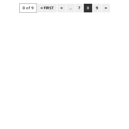
8 of 9
« FIRST
«
...
7
8
9
»