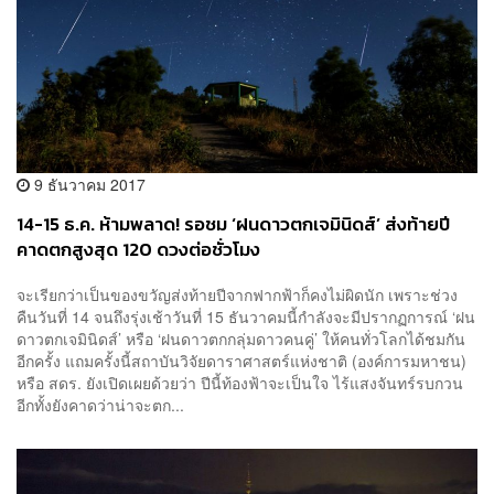
9 ธันวาคม 2017
14-15 ธ.ค. ห้ามพลาด! รอชม ‘ฝนดาวตกเจมินิดส์’ ส่งท้ายปี
คาดตกสูงสุด 120 ดวงต่อชั่วโมง
จะเรียกว่าเป็นของขวัญส่งท้ายปีจากฟากฟ้าก็คงไม่ผิดนัก เพราะช่วง
คืนวันที่ 14 จนถึงรุ่งเช้าวันที่ 15 ธันวาคมนี้กำลังจะมีปรากฏการณ์ ‘ฝน
ดาวตกเจมินิดส์’ หรือ ‘ฝนดาวตกกลุ่มดาวคนคู่’ ให้คนทั่วโลกได้ชมกัน
อีกครั้ง แถมครั้งนี้สถาบันวิจัยดาราศาสตร์แห่งชาติ (องค์การมหาชน)
หรือ สดร. ยังเปิดเผยด้วยว่า ปีนี้ท้องฟ้าจะเป็นใจ ไร้แสงจันทร์รบกวน
อีกทั้งยังคาดว่าน่าจะตก...