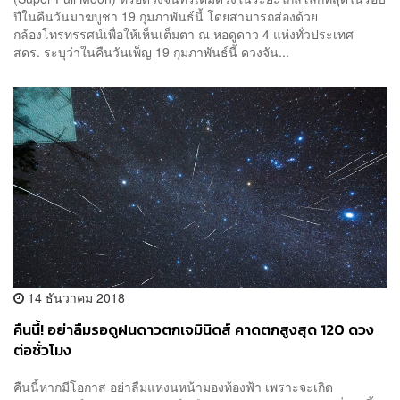
ปีในคืนวันมาฆบูชา 19 กุมภาพันธ์นี้ โดยสามารถส่องด้วย
กล้องโทรทรรศน์เพื่อให้เห็นเต็มตา ณ หอดูดาว 4 แห่งทั่วประเทศ
สดร. ระบุว่าในคืนวันเพ็ญ 19 กุมภาพันธ์นี้ ดวงจัน...
14 ธันวาคม 2018
คืนนี้! อย่าลืมรอดูฝนดาวตกเจมินิดส์ คาดตกสูงสุด 120 ดวง
ต่อชั่วโมง
คืนนี้หากมีโอกาส อย่าลืมแหงนหน้ามองท้องฟ้า เพราะจะเกิด