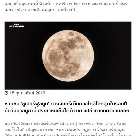
ศุภฤกษ์ คฤหานนท์ หัวหน้างานบริการวิชาการทางดาราศาสตร์ สดร.
เผยว่า ช่วงปลายเดือนพฤษภาคมนี้จะเกิ...
18 กุมภาพันธ์ 2019
ชวนชม ‘ซูเปอร์ฟูลมูน’ ดวงจันทร์เต็มดวงใกล้โลกสุดในรอบปี
คืนวันมาฆบูชานี้ ประชาชนเห็นได้ด้วยตาเปล่าทางทิศตะวันออก
สถาบันวิจัยดาราศาสตร์แห่งชาติ (สดร.) กระทรวงวิทยาศาสตร์และ
เทคโนโลยี เชิญชวนประชาชนร่วมชมปรากฏการณ์ ‘ซูเปอร์ฟูลมูน’
(Super Full Moon) หรือดวงจันทร์เต็มดวงในระยะใกล้โลกที่สุดในรอบ