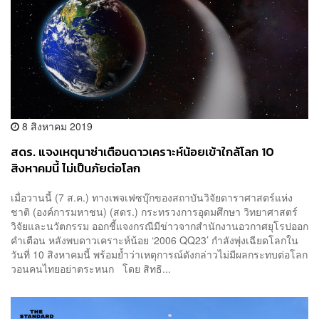
8 สิงหาคม 2019
สดร. แจงเหตุนาซ่าเตือนดาวเคราะห์น้อยเข้าใกล้โลก 10
สิงหาคมนี้ ไม่เป็นภัยต่อโลก
เมื่อวานนี้ (7 ส.ค.) ทางเพจเฟซบุ๊กของสถาบันวิจัยดาราศาสตร์แห่ง
ชาติ (องค์การมหาชน) (สดร.) กระทรวงการอุดมศึกษา วิทยาศาสตร์
วิจัยและนวัตกรรม ออกชี้แจงกรณีมีข่าวจากสำนักงานอวกาศยุโรปออก
คำเตือน หลังพบดาวเคราะห์น้อย ‘2006 QQ23’ กำลังพุ่งเฉียดโลกใน
วันที่ 10 สิงหาคมนี้ พร้อมย้ำว่าเหตุการณ์ดังกล่าวไม่มีผลกระทบต่อโลก
วอนคนไทยอย่าตระหนก โดย สิทธิ...