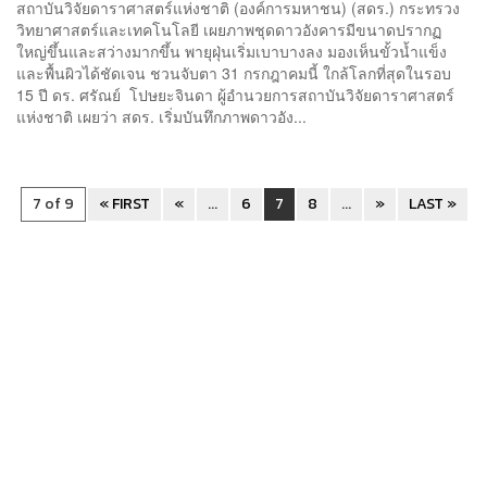
สถาบันวิจัยดาราศาสตร์แห่งชาติ (องค์การมหาชน) (สดร.) กระทรวง
วิทยาศาสตร์และเทคโนโลยี เผยภาพชุดดาวอังคารมีขนาดปรากฏ
ใหญ่ขึ้นและสว่างมากขึ้น พายุฝุ่นเริ่มเบาบางลง มองเห็นขั้วน้ำแข็ง
และพื้นผิวได้ชัดเจน ชวนจับตา 31 กรกฎาคมนี้ ใกล้โลกที่สุดในรอบ
15 ปี ดร. ศรัณย์ โปษยะจินดา ผู้อำนวยการสถาบันวิจัยดาราศาสตร์
แห่งชาติ เผยว่า สดร. เริ่มบันทึกภาพดาวอัง...
7 of 9
« FIRST
«
...
6
7
8
...
»
LAST »