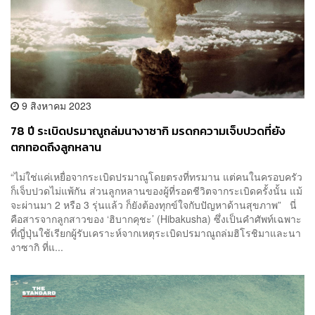
9 สิงหาคม 2023
78 ปี ระเบิดปรมาณูถล่มนางาซากิ มรดกความเจ็บปวดที่ยัง
ตกทอดถึงลูกหลาน
“ไม่ใช่แค่เหยื่อจากระเบิดปรมาณูโดยตรงที่ทรมาน แต่คนในครอบครัว
ก็เจ็บปวดไม่แพ้กัน ส่วนลูกหลานของผู้ที่รอดชีวิตจากระเบิดครั้งนั้น แม้
จะผ่านมา 2 หรือ 3 รุ่นแล้ว ก็ยังต้องทุกข์ใจกับปัญหาด้านสุขภาพ” นี่
คือสารจากลูกสาวของ ‘ฮิบากคุชะ’ (Hibakusha) ซึ่งเป็นคำศัพท์เฉพาะ
ที่ญี่ปุ่นใช้เรียกผู้รับเคราะห์จากเหตุระเบิดปรมาณูถล่มฮิโรชิมาและนา
งาซากิ ที่แ...