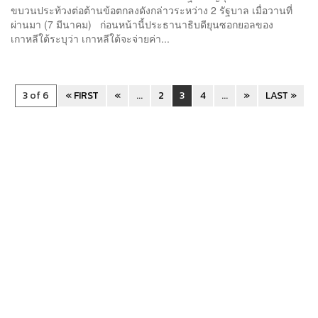
ขบวนประท้วงต่อต้านข้อตกลงดังกล่าวระหว่าง 2 รัฐบาล เมื่อวานที่
ผ่านมา (7 มีนาคม) ก่อนหน้านี้ประธานาธิบดียุนซอกยอลของ
เกาหลีใต้ระบุว่า เกาหลีใต้จะจ่ายค่า...
3 of 6
« FIRST
«
...
2
3
4
...
»
LAST »