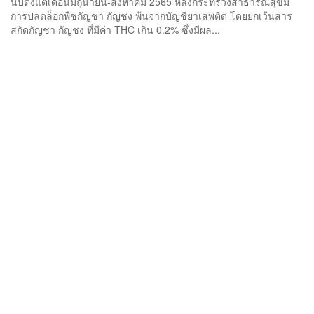
นับตั้งแต่เดือนมิถุนายน-สิงหาคม 2565 หลังกระทรวงสาธารณสุขมี
การปลดล็อกพืชกัญชา กัญชง พ้นจากบัญชียาเสพติด โดยยกเว้นสาร
สกัดกัญชา กัญชง ที่มีค่า THC เกิน 0.2% ซึ่งมีผล...