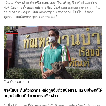
ยุวัฒน์, ธัชพงศ์ แกดำ หรือ บอย, เพนกวิน-พริษฐ์ ชิวารักษ์ และภัทร
พงศ์ น้อยผาง ทั้งหมดถูกอัยการฟ้องเป็นจำเลย และกล่าวหาว่าร่วมกัน
กระทำความผิดฐานเป็นผู้จัดการชุมนุมสาธารณะโดยไม่แจ้งการ
ชุมนุม, เป็นผู้จัดการชุมนุมสาธารณะกี...
4 มีนาคม 2021
ศาลให้ประกันตัวทิวากร หลังถูกจับด้วยข้อหา ม.112 ปมโพสต์ให้
หยุดดำเนินคดีด้วยมาตราดังกล่าว
วันนี้ (4 มีนาคม) ที่ทัณฑสถานบำบัดพิเศษขอนแก่น เจ้าหน้าที่จากกรม