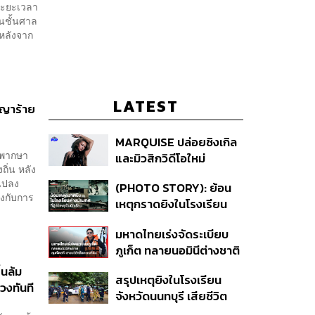
นระยะเวลา
ในชั้นศาล
 หลังจาก
LATEST
าญาร้าย
MARQUISE ปล่อยซิงเกิล
ิพากษา
และมิวสิกวิดีโอใหม่
ิ่น หลัง
IRONIC ที่เสียดสีความ
มแปลง
(PHOTO STORY): ย้อน
สัมพันธ์สุด Toxic
องกับการ
เหตุกราดยิงในโรงเรียน
ต่างประเทศ ที่ผู้ก่อเหตุเป็น
มหาดไทยเร่งจัดระเบียบ
นักเรียน
ภูเก็ต ทลายนอมินีต่างชาติ
คุมเจ็ตสกี สางบริษัทฮุบ
่นล้ม
สรุปเหตุยิงในโรงเรียน
ที่ดิน เคลียร์ใบอนุญาต
่วงทันที
จังหวัดนนทบุรี เสียชีวิต
โรงแรมค้าง 7 ปี
รวม 8 ราย โฆษก ตร. เผย