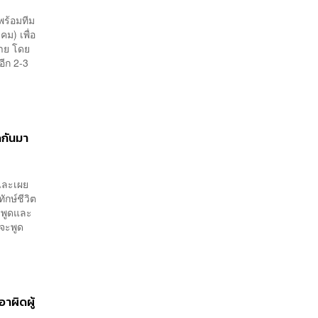
พร้อมทีม
ม) เพื่อ
้าย โดย
ีก 2-3
ดกันมา
 และเผย
ักษ์ชีวิต
ะพูดและ
กจะพูด
าผิดผู้