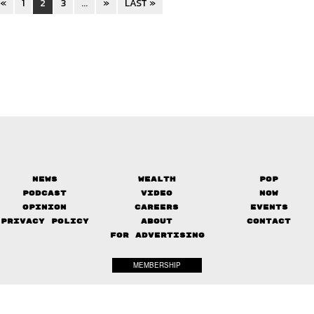
«
1
2
3
...
»
LAST »
News
Wealth
Pop
Podcast
Video
Now
Opinion
Careers
Events
Privacy Policy
About
Contact
FOR ADVERTISING
MEMBERSHIP