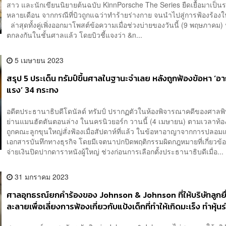
สาว และนักเขียนนิยายต้นฉบับ KinnPorsche The Series ยืดเยื้อมาเป็
หลายเดือน จากกรณีที่บิวถูกแฉว่าทำร้ายร่างกาย จนนำไปสู่การฟ้องร้อง
ล่าสุดทั้งคู่เพิ่งออกมาโพสต์ข้อความเมื่อช่วงบ่ายของวันนี้ (9 พฤษภาคม)
ตกลงกันในชั้นศาลแล้ว โดยบิวชี้แจงว่า &n...
5 เมษายน 2023
สรุป 5 ประเด็น ทรัมป์ขึ้นศาลในฐานะจำเลย หลังถูกฟ้องข้อหา ‘อ
แรง’ 34 กระทง
อดีตประธานาธิบดีโดนัลด์ ทรัมป์ ปรากฏตัวในห้องพิจารณาคดีของศาลพ
ย่านแมนฮัตตันตอนล่าง ในนครนิวยอร์ก วานนี้ (4 เมษายน) ตามเวลาท้องถ
ถูกคณะลูกขุนใหญ่สั่งฟ้องเมื่อสัปดาห์ที่แล้ว ในข้อหาอาญาจากการปลอ
เอกสารบันทึกทางธุรกิจ โดยมีเจตนาปกปิดพฤติกรรมผิดกฎหมายที่เกี่ยวข้
จ่ายเงินปิดปากดาราหนังผู้ใหญ่ ช่วงก่อนการเลือกตั้งประธานาธิบดีเมื่อ...
31 มกราคม 2023
ศาลอุทธรณ์ยกคำร้องของ Johnson & Johnson ที่ให้บริษัทลูกยื
ละลายเพื่อเลี่ยงการฟ้องเกี่ยวกับแป้งเด็กที่ทำให้เกิดมะเร็ง ทำหุ้นร
5.6 แสนล้านบาท