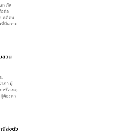
ษก ภัส
ือต่อ
อง คดีตน
ที่มีความ
อบสวน
าน
ภา ผู้
ยหรือเหตุ
ผู้ต้องหา
รณีส่งตัว