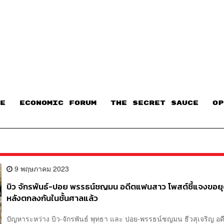
E
ECONOMIC FORUM
THE SECRET SAUCE​
OP
9 พฤษภาคม 2023
บิว จักรพันธ์-ปอย พรรธน์ชญมน อดีตแฟนสาว โพสต์ชี้แจงขอยุ
หลังตกลงกันในชั้นศาลแล้ว
ปัญหาระหว่าง บิว-จักรพันธ์ พุทธา และ ปอย-พรรธน์ชญมน ธีวสุเจริญ อ