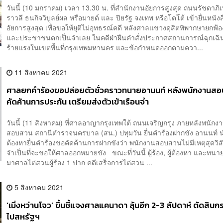
วันนี้ (10 มกราคม) เวลา 13.30 น. ที่สำนักงานอัยการสูงสุด ถนนรัชดาภิเ
ราวลี ธนกิจวิบูลย์ผล หรือมายด์ และ ปิยรัฐ จงเทพ หรือโตโต้ เข้ายื่นหนังส
อัยการสูงสุด เพื่อขอให้ยุติไม่อุทธรณ์คดี หลังศาลแขวงดุสิตพิพากษายกฟ้
และประชาชนตกเป็นจำเลย ในคดีฝ่าฝืนคำสั่งประกาศสถานการณ์ฉุกเฉิน
ร้ายแรงในเขตพื้นที่กรุงเทพมหานคร และข้อกำหนดออกตามควา...
11 สิงหาคม 2021
ศาลยกคำร้องขอปล่อยตัวชั่วคราวทนายอานนท์ หลังพนักงานส
คัดค้านการประกัน เตรียมส่งตัวเข้าเรือนจำ
วันนี้ (11 สิงหาคม) ที่ศาลอาญากรุงเทพใต้ ถนนเจริญกรุง ภายหลังพนักง
สอบสวน สถานีตำรวจนครบาล (สน.) ปทุมวัน ยื่นคำร้องฝากขัง อานนท์ นำ
ต้องหายื่นคำร้องขอคัดค้านการฝากขังว่า พนักงานสอบสวนไม่มีเหตุสุดวิสั
จำเป็นที่จะขอให้ศาลออกหมายขัง ขณะที่วันนี้ ผู้ร้อง, ผู้ต้องหา และทนาย
มาศาลไต่สวนผู้ร้อง 1 ปาก คดีเสร็จการไต่สวน ...
5 สิงหาคม 2021
‘เมิ่งหว่านโจว’ ขึ้นชี้แจงศาลแคนาดา ลุ้นอีก 2-3 สัปดาห์ ตัดสินก
ไปสหรัฐฯ