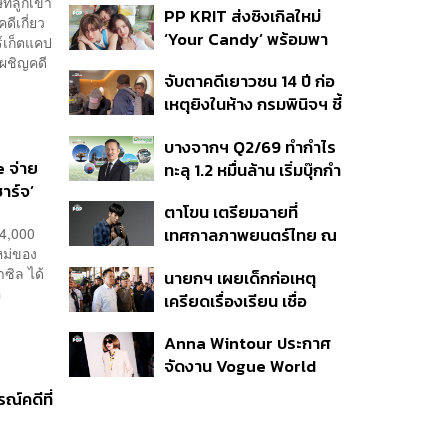
ทลูกเข้า
PP KRIT ส่งซิงเกิลใหม่
ปมค้นประวัติคดีกราดยิงที่
ดีเกี่ยว
‘Your Candy’ พร้อมพา
สหรัฐฯ
ร์เก็ตแคป
ต้าเหนิง และ ณิชา ร่วมมิว
ผชิญคดี
จับตาคดีเยาวชน 14 ปี ก่อ
สิกวิดีโอ
เหตุยิงในห้าง กรมพินิจฯ ชี้
ประพฤติดี-รับการรักษาต่อ
บางจากฯ Q2/69 ทำกำไร
เนื่อง ประเมินปล่อยตัว
e จ่าย
ทะลุ 1.2 หมื่นล้าน เริ่มบุ๊กกำ
าร์จ’
ไร ‘SAF’ เชิงพาณิชย์ครั้ง
ตาโขน เตรียมฉายที่
แรก หนุนรายได้ครึ่งปีทะลุ
34,000
เทศกาลภาพยนตร์ไทย ณ
3.2 แสนล้าน
หม่ของ
ประเทศบราซิล
ซิล ได้
นายกฯ เผยเด็กก่อเหตุ
อ
เครียดเรื่องเรียน เชื่อ
เตรียมการเป็นขั้นตอน ชี้มี
Anna Wintour ประกาศ
กระสุนอีกกว่า 30 นัด หาก
จัดงาน Vogue World
ไม่จบชีวิตตัวเองอาจสูญ
2027 ที่ซานฟรานซิสโก
เสียเพิ่ม
ณ์คดีที่