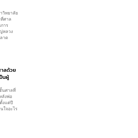
าวิทยาลัย
ที่ศาล
นการ
หญ่หลวง
พลาด
นศาลด้วย
็นผู้
ั้นศาลที่
หลังพ่อ
ั้งแต่ปี
สินใจอะไร