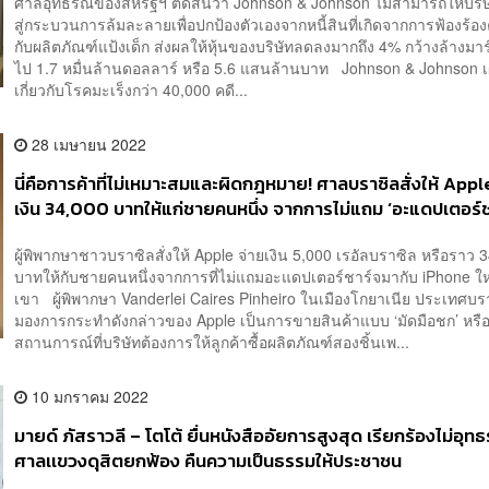
ศาลอุทธรณ์ของสหรัฐฯ ตัดสินว่า Johnson & Johnson ไม่สามารถให้บริษั
สู่กระบวนการล้มละลายเพื่อปกป้องตัวเองจากหนี้สินที่เกิดจากการฟ้องร้องค
กับผลิตภัณฑ์แป้งเด็ก ส่งผลให้หุ้นของบริษัทลดลงมากถึง 4% กว้างล้างมา
ไป 1.7 หมื่นล้านดอลลาร์ หรือ 5.6 แสนล้านบาท Johnson & Johnson เ
เกี่ยวกับโรคมะเร็งกว่า 40,000 คดี...
28 เมษายน 2022
นี่คือการค้าที่ไม่เหมาะสมและผิดกฎหมาย! ศาลบราซิลสั่งให้ Appl
เงิน 34,000 บาทให้แก่ชายคนหนึ่ง จากการไม่แถม ‘อะแดปเตอร์ช
ผู้พิพากษาชาวบราซิลสั่งให้ Apple จ่ายเงิน 5,000 เรอัลบราซิล หรือราว 
บาทให้กับชายคนหนึ่งจากการที่ไม่แถมอะแดปเตอร์ชาร์จมากับ iPhone ใ
เขา ผู้พิพากษา Vanderlei Caires Pinheiro ในเมืองโกยาเนีย ประเทศบรา
มองการกระทำดังกล่าวของ Apple เป็นการขายสินค้าแบบ ‘มัดมือชก’ หรื
สถานการณ์ที่บริษัทต้องการให้ลูกค้าซื้อผลิตภัณฑ์สองชิ้นเพ...
10 มกราคม 2022
มายด์ ภัสราวลี – โตโต้ ยื่นหนังสืออัยการสูงสุด เรียกร้องไม่อุทธร
ศาลเเขวงดุสิตยกฟ้อง คืนความเป็นธรรมให้ประชาชน