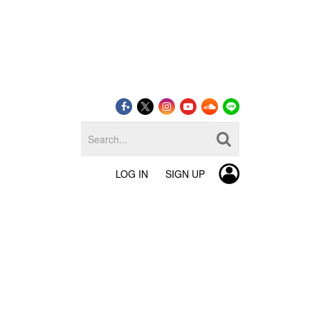
LOG IN
SIGN UP