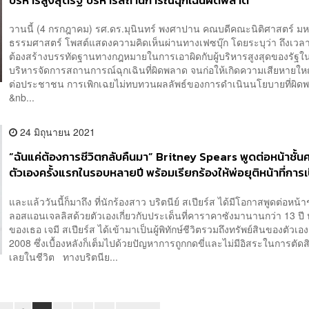
บริหารสูงสุดรัฐ บริหารสถานการณ์ฉุกเฉินผิดพลาด
วานนี้ (4 กรกฎาคม) รศ.ดร.มุนินทร์ พงศาปาน คณบดีคณะนิติศาสตร์ มห
ธรรมศาสตร์ โพสต์แสดงความคิดเห็นผ่านทางเฟซบุ๊ก โดยระบุว่า ถึงเวลา
ต้องสร้างบรรทัดฐานทางกฎหมายในการเอาผิดกับผู้บริหารสูงสุดของรัฐใ
บริหารจัดการสถานการณ์ฉุกเฉินที่ผิดพลาด จนก่อให้เกิดความเสียหายใ
ต่อประชาชน การเพิกเฉยไม่ทบทวนผลลัพธ์ของการดำเนินนโยบายที่ผิด
&nb...
24 มิถุนายน 2021
“ฉันแค่ต้องการชีวิตกลับคืนมา” Britney Spears พูดต่อหน้าชั้
ตัวเองครั้งแรกในรอบหลายปี พร้อมเรียกร้องให้พ่อยุติหน้าที่การเป
พิทักษ์ชีวิตของเธอ
และแล้ววันนี้ก็มาถึง ที่นักร้องสาว บริตนีย์ สเปียร์ส ได้มีโอกาสพูดต่อหน้าช
ลอสแอนเจลลิสด้วยตัวเองเกี่ยวกับประเด็นที่คาราคาซังมานานกว่า 13 ปี 
ของเธอ เจมี สเปียร์ส ได้เข้ามาเป็นผู้พิทักษ์ชีวิตรวมถึงทรัพย์สินของตัวเองต
2008 ซึ่งเบื้องหลังก็เต็มไปด้วยปัญหาการถูกกดขี่และไม่มีอิสระในการตัด
เลยในชีวิต ทางบริตนีย...