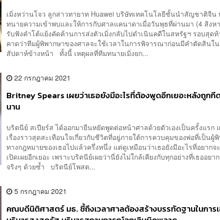
เมิ่งหว่านโจว ลูกสาวทายาท Huawei บริษัทเทคโนโลยีชั้นนำสัญชาติจีน 
ทนายความเข้าพบและให้การกับศาลแคนาดาเมื่อวันพุธที่ผ่านมา (4 สิงหาค
รับฟังคำโต้แย้งคัดค้านการส่งตัวเมิ่งกลับไปดำเนินคดีในสหรัฐฯ รอบสุดท
คาดว่าทีมผู้พิพากษาของศาลจะใช้เวลาในการพิจารณาก่อนมีคำตัดสินในอ
สัปดาห์ข้างหน้า ทั้งนี้ เหตุผลที่ทีมทนายเมิ่งยก...
22 กรกฎาคม 2021
Britney Spears เผยว่าเธอยังมีอะไรที่ต้องพูดอีกเยอะหลังถูกกี
นาน
บริตนีย์ สเปียร์ส ได้ออกมายืนหยัดพูดต่อหน้าศาลด้วยตัวเองเป็นครั้งแรก
เรื่องราวสุดสะเทือนใจเกี่ยวกับชีวิตที่อยู่ภายใต้การควบคุมของพ่อที่เป็นผู้พิท
ทางกฎหมายของเธอไปแล้วครึ่งหนึ่ง แต่ดูเหมือนว่าเธอยังมีอะไรที่อยากจ
เปิดเผยอีกเยอะ เพราะบริตนีย์เผยว่านี่ยังไม่ใกล้เคียงกับทุกอย่างที่เธออยา
จริงๆ ด้วยซ้ำ บริตนีย์โพสต...
5 กรกฎาคม 2021
คณบดีนิติศาสตร์ มธ. ชี้ถึงเวลาศาลต้องสร้างบรรทัดฐานในการเอ