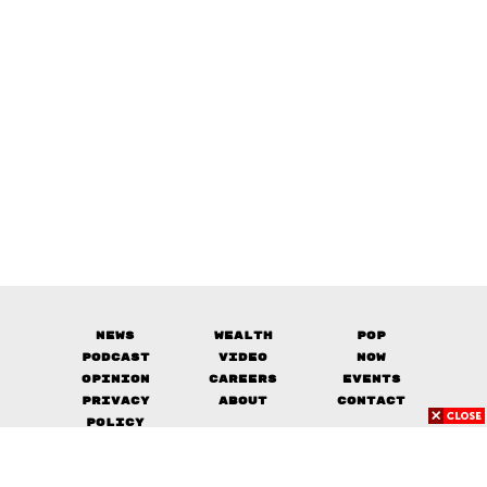
News
Wealth
Pop
Podcast
Video
Now
Opinion
Careers
Events
Privacy
About
Contact
Policy
FOR
ADVERTISING