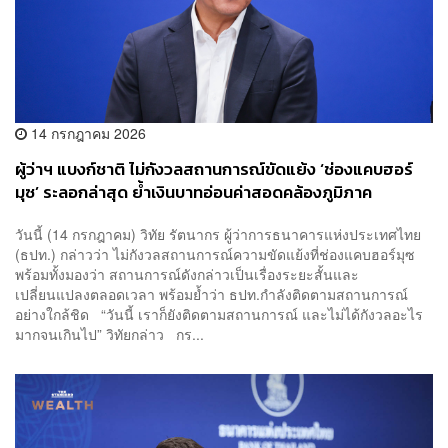
14 กรกฎาคม 2026
ผู้ว่าฯ แบงก์ชาติ ไม่กังวลสถานการณ์ขัดแย้ง ‘ช่องแคบฮอร์
มุซ’ ระลอกล่าสุด ย้ำเงินบาทอ่อนค่าสอดคล้องภูมิภาค
วันนี้ (14 กรกฎาคม) วิทัย รัตนากร ผู้ว่าการธนาคารแห่งประเทศไทย
(ธปท.) กล่าวว่า ไม่กังวลสถานการณ์ความขัดแย้งที่ช่องแคบฮอร์มุซ
พร้อมทั้งมองว่า สถานการณ์ดังกล่าวเป็นเรื่องระยะสั้นและ
เปลี่ยนแปลงตลอดเวลา พร้อมย้ำว่า ธปท.กำลังติดตามสถานการณ์
อย่างใกล้ชิด “วันนี้ เราก็ยังติดตามสถานการณ์ และไม่ได้กังวลอะไร
มากจนเกินไป” วิทัยกล่าว กร...