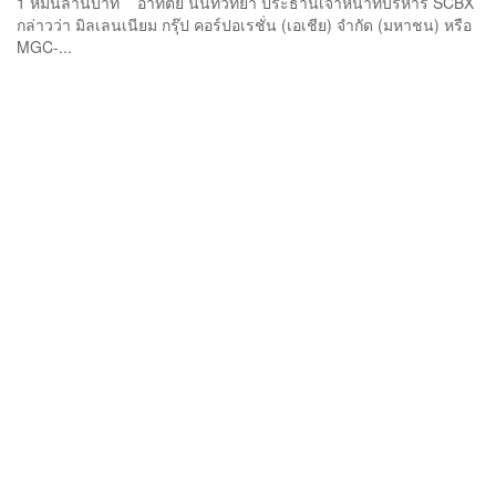
1 หมื่นล้านบาท อาทิตย์ นันทวิทยา ประธานเจ้าหน้าที่บริหาร SCBX
กล่าวว่า มิลเลนเนียม กรุ๊ป คอร์ปอเรชั่น (เอเชีย) จำกัด (มหาชน) หรือ
MGC-...