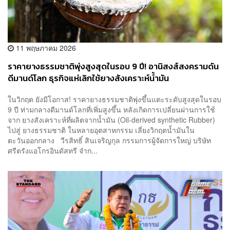
11 พฤษภาคม 2026
ราคายางธรรมชาติพุ่งสูงสุดในรอบ 9 ปี! อานิสงส์สงครามดัน
ดีมานด์โลก ธุรกิจแห่เลิกใช้ยางสังเคราะห์น้ำมัน
ในวิกฤต ยังมีโอกาส! ราคายางธรรมชาติพุ่งขึ้นแตะระดับสูงสุดในรอบ
9 ปี ท่ามกลางดีมานด์โลกที่เพิ่มสูงขึ้น หลังเกิดการเปลี่ยนผ่านการใช้
จาก ยางสังเคราะห์ที่ผลิตจากน้ำมัน (Oil-derived synthetic Rubber)
ไปสู่ ยางธรรมชาติ ในหลายอุตสาหกรรม เลี่ยงวิกฤตน้ำมันใน
ตะวันออกกลาง วีรสิทธิ์ สินเจริญกุล กรรมการผู้จัดการใหญ่ บริษัท
ศรีตรังแอโกรอินดัสทรี จำก...