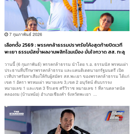
7 กุมภาพันธ์ 2026
เลือกตั้ง 2569 : พรรคกล้าธรรมปราศรัยโค้งสุดท้ายปิดเวที
พะเยา ธรรมนัสย้ำผลงานพลิกโฉมเมือง มั่นใจกวาด สส. ทะลุ
60 ที่นั่ง
วานนี้ (6 กุมภาพันธ์) พรรคกล้าธรรม นำโดย ร.อ. ธรรมนัส พรหมเผ่า
ประธานที่ปรึกษาพรรคกล้าธรรม และแคนดิเดตนายกรัฐมนตรี เปิด
เวทีปราศรัยหาเสียงให้กับผู้สมัคร สส.พะเยา ของพรรคกล้าธรรม ได้แก่
เขต 1 อัครา พรหมเผ่า หมายเลข 3,เขต 2 อนุรัตน์ ตันบรรจง
หมายเลข 1 และเขต 3 จีรเดช ศรีวิราช หมายเลข 1 ที่ลานตลาดนัด
คลองถม (บ้านหม้อ) อำเภอเชียงคำ จังหวัดพะเยา ...