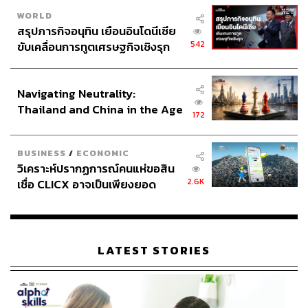
WORLD
สรุปภารกิจอนุทิน เยือนอินโดนีเซีย
542
ขับเคลื่อนการทูตเศรษฐกิจเชิงรุก
ประกาศหุ้นส่วนยุทธศาสตร์ไทย –
อินโดนีเซีย
Navigating Neutrality:
Thailand and China in the Age
172
of a New Global Order
BUSINESS
/
ECONOMIC
วิเคราะห์ปรากฏการณ์คนแห่ขอสิน
2.6K
เชื่อ CLICX อาจเป็นเพียงยอด
ภูเขาน้ำแข็ง ของปัญหาหนี้ครัว
เรือนไทยที่ถูกซุกไว้
LATEST STORIES