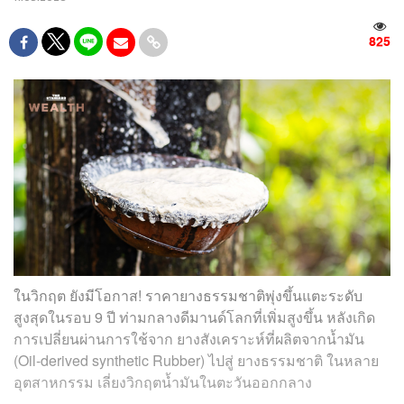
825
ในวิกฤต ยังมีโอกาส! ราคายางธรรมชาติพุ่งขึ้นแตะระดับ
สูงสุดในรอบ 9 ปี ท่ามกลางดีมานด์โลกที่เพิ่มสูงขึ้น หลังเกิด
การเปลี่ยนผ่านการใช้จาก ยางสังเคราะห์ที่ผลิตจากน้ำมัน
(Oil-derived synthetic Rubber) ไปสู่ ยางธรรมชาติ ในหลาย
อุตสาหกรรม เลี่ยงวิกฤตน้ำมันในตะวันออกกลาง