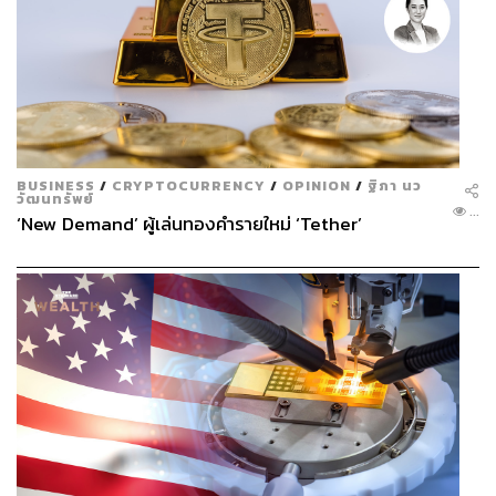
BUSINESS
/
CRYPTOCURRENCY
/
OPINION
/
ฐิภา นว
วัฒนทรัพย์
...
‘New Demand’ ผู้เล่นทองคำรายใหม่ ‘Tether’