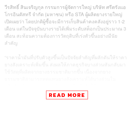
วีรสิทธิ์ สินเจริญกุล กรรมการผู้จัดการใหญ่ บริษัท ศรีตรังแอ
โกรอินดัสทรี จำกัด (มหาชน) หรือ STA ผู้ผลิตยางรายใหญ่
เปิดเผยว่า โดยปกติผู้ซื้อจะมีการเก็บสินค้าคงคลังอยู่ราว 1-2
เดือน แต่ในปัจจุบันบางรายได้เพิ่มระดับสต็อกเป็นประมาณ 3
เดือน สะท้อนความต้องการวัตถุดิบที่เร่งตัวขึ้นอย่างมีนัย
สำคัญ
“ราคาน้ำมันที่ปรับตัวสูงขึ้นเป็นปัจจัยสำคัญที่ผลักดันให้ราคา
ยางสังเคราะห์เพิ่มขึ้น ส่งผลให้ภาคธุรกิจบางส่วนหันกลับมา
ใช้วัสดุที่ผลิตจากยางธรรมชาติมากขึ้น เนื่องจากยาง
ธรรมชาติสามารถทดแทนยางสังเคราะห์ได้บางส่วนใน
ผลิตภัณฑ์ เช่น ยางรถยนต์และถุงมือ จึงทำให้ราคายาง
ธรรมชาติปรับตัวสูงตามไปด้วย”
READ MORE
ข้อมูลจาก Quick-FactSet ระบุว่า ราคาซื้อขายล่วงหน้ายาง
TSR20 ใน
ตลาดหลักทรัพย์สิงคโปร์
พุ่งแตะ 2.22 ดอลลาร์
สหรัฐต่อกิโลกรัม เมื่อวันที่ 7 พฤษภาคม ซึ่งเป็นระดับสูงสุด
นับตั้งแต่เดือนกุมภาพันธ์ 2017 และปรับเพิ่มขึ้นมากกว่า 20%