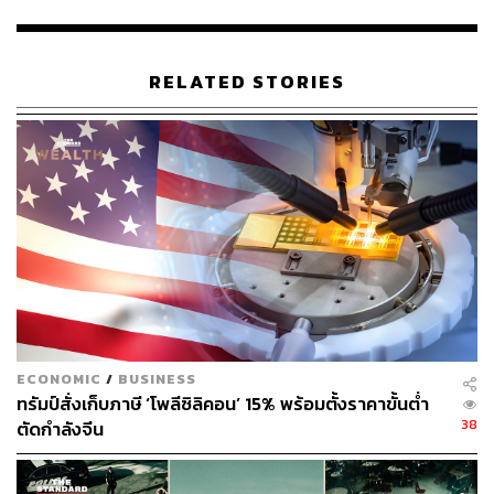
แม้ก่อนหน้านี้ ราคายางธรรมชาติปรับตัวลดลงในเดือน
เมษายนปีที่ผ่านมา หลังจากประธานาธิบดีโดนัลด์ ทรัมป์ของ
RELATED STORIES
สหรัฐฯ ประกาศมาตรการภาษี ซึ่งสร้างความกังวลต่อการ
ชะลอตัวของเศรษฐกิจและยอดขายรถยนต์ทั่วโลก โดยนัก
ลงทุนและกองทุนเฮดจ์ฟันด์ได้เข้ามาเทขายสินทรัพย์หลาย
ประเภท รวมถึงยางธรรมชาติ
ทว่าความต้องการบริโภค จีนถือเป็นผู้บริโภคยางธรรมชาติ
รายใหญ่ที่สุดของโลก คิดเป็นประมาณ 45% ของความ
ต้องการทั้งหมดในปี 2024 สอดคล้องกับบทบาทของจีนใน
ฐานะผู้ผลิตยางรถยนต์รายใหญ่
ขณะที่ผู้ผลิตยางรายใหญ่ระดับโลก เช่น Michelin, Goodyear,
ECONOMIC
/
BUSINESS
Bridgestone และ Continental ได้ขยายฐานการผลิตในจีน
ทรัมป์สั่งเก็บภาษี ‘โพลีซิลิคอน’ 15% พร้อมตั้งราคาขั้นต่ำ
และผู้ผลิตจีนอย่าง ZC Rubber และ Linglong Tire ก็เติบโต
38
ตัดกำลังจีน
อย่างรวดเร็วตามการขยายตัวของตลาดรถยนต์ไฟฟ้า (EV)
แม้เศรษฐกิจจีนจะชะลอตัวและเผชิญแรงกดดันด้านเงินเฟ้อ