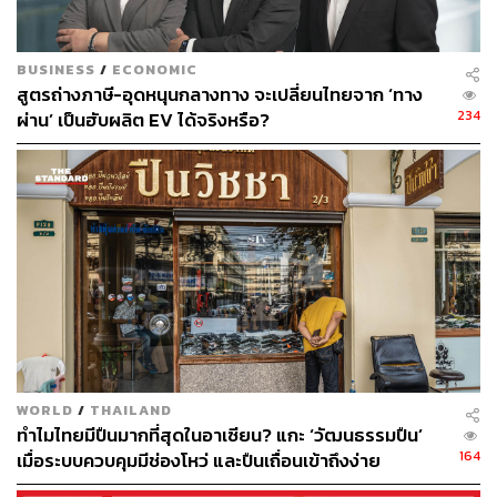
ธรรมชาติคุณภาพสูงเพิ่มขึ้น
ขณะเดียวกัน ราคายางที่ปรับตัวสูงขึ้นอาจส่งผลให้ราคา
BUSINESS
/
ECONOMIC
จำหน่ายยางในตลาดปลีกปรับเพิ่มตามไปด้วย โดยผู้บริหาร
สูตรถ่างภาษี-อุดหนุนกลางทาง จะเปลี่ยนไทยจาก ‘ทาง
จากผู้ผลิตยางญี่ปุ่นรายหนึ่งที่ดำเนินงานในประเทศไทย ระบุ
234
ผ่าน’ เป็นฮับผลิต EV ได้จริงหรือ?
เสริมว่า บริษัทกำลังติดตามราคาวัตถุดิบอย่างใกล้ชิดตั้งแต่
เดือนมีนาคม และอาจมีความจำเป็นต้องผลักภาระต้นทุนที่
เพิ่มขึ้นไปยังผู้บริโภค เพราะต้นทุนค่าขนส่งยังเพิ่มขึ้นจาก
สถานการณ์ความไม่สงบในตะวันออกกลาง
สำหรับบริษัทศรีตรังฯ มองว่า ระดับราคายางที่สูงกว่า 2
ดอลลาร์สหรัฐต่อกิโลกรัมถือเป็น “ระดับที่ดี” และสนับสนุนผล
ประกอบการ โดยบริษัทมีแผนเพิ่มยอดขายจาก 1.4 ล้านตัน
ในปีก่อนหน้า เป็น 1.6 ล้านตัน และคาดว่ากำไรจะฟื้นตัวหาก
ระดับราคายังทรงตัวในระดับปัจจุบัน
WORLD
/
THAILAND
ทำไมไทยมีปืนมากที่สุดในอาเซียน? แกะ ‘วัฒนธรรมปืน’
โดยวีรสิทธิ์ระบุว่า หากสภาวะตลาดยังคงเป็นเช่นนี้ บริษัทมี
164
เมื่อระบบควบคุมมีช่องโหว่ และปืนเถื่อนเข้าถึงง่าย
โอกาสสร้างผลกำไรที่แข็งแกร่งได้ในปีนี้