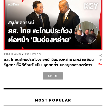
ภาพ:
Shutterstock Zhenny-zhenny
อ้างอิง
https://asia.nikkei.com/business/markets/trading-asi
a/natural-rubber-prices-soar-on-iran-tensions-boostin
g-asian-suppliers
สามารถติดตาม THE STANDARD WEALTH
THAILAND
/
POLITICS
ผ่านแอปพลิเคชันต่างๆ ที่คุณสะดวกหรือใช้งานอยู่แล้วได้เลย
สส. ไทยตะโกนประท้วงต่อหน้ามินอ่องหล่าย ระหว่างเยือน
157
รัฐสภา ชี้พิธีต้อนรับเป็น ‘จุดตกต่ำ’ ของยุทธศาสตร์การ
ทูตไทย
MORE
TAGS:
Continental
Krungsri Research
Thailand
STA
China
Nikkei Asia
michelin
ตลาดหลักทรัพย์สิงคโปร์
ราคาน้ำมัน
Shutterstock
Goodyear
Bridgestone
ราคายางพารา
MOST POPULAR