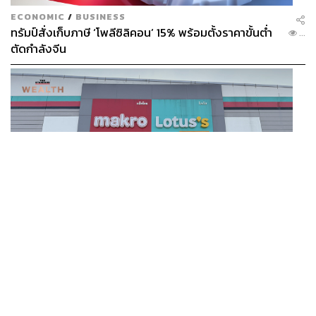
ECONOMIC
/
BUSINESS
ทรัมป์สั่งเก็บภาษี ‘โพลีซิลิคอน’ 15% พร้อมตั้งราคาขั้นต่ำ
...
ตัดกำลังจีน
BUSINESS
/
BUSINESS
แม็คโคร-โลตัส ฟอร์มดี! CPAXT โชว์ครึ่งปีแรกรายได้ทะลุ
...
2.6 แสนล้าน เร่งปรับโฉมสาขาใหม่ดันพื้นที่เช่าโต