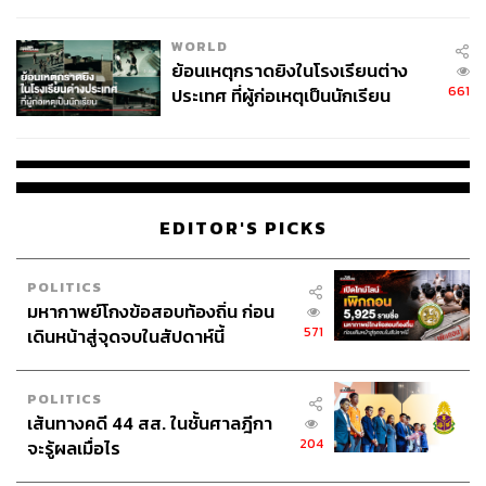
สอบปมขโมยปืนปู่ก่อเหตุ
WORLD
ย้อนเหตุกราดยิงในโรงเรียนต่าง
661
ประเทศ ที่ผู้ก่อเหตุเป็นนักเรียน
EDITOR'S PICKS
POLITICS
มหากาพย์โกงข้อสอบท้องถิ่น ก่อน
571
เดินหน้าสู่จุดจบในสัปดาห์นี้
POLITICS
เส้นทางคดี 44 สส. ในชั้นศาลฎีกา
204
จะรู้ผลเมื่อไร