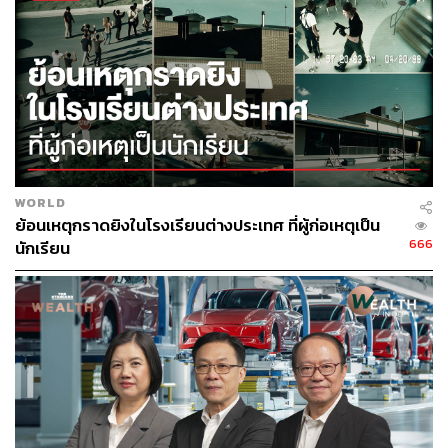
ในช่วงที่ผ่านมา แต่ราคายางยังคงอยู่ในแนวโน้มขาขึ้นตั้งแต่
ปลายปี 2025
รายงานจาก ศูนย์วิจัยกรุงศรี ระบุว่า
ความขัดแย้งระหว่าง
สหรัฐฯ และอิหร่านได้ส่งผลให้เกิดทั้งการเร่งกักตุนสินค้าและ
การเปลี่ยนมาใช้ยางธรรมชาติมากขึ้นในภาคธุรกิจ
“คาดว่าแนวโน้มดังกล่าวจะยังคงดำเนินต่อไป แม้ปัญหาด้าน
WORLD
โลจิสติกส์อาจคลี่คลายลง แต่แรงหนุนจากต้นทุนพลังงาน
ย้อนเหตุกราดยิงในโรงเรียนต่างประเทศ ที่ผู้ก่อเหตุเป็น
โลกที่ยังสูง จะยังหนุนดีมานด์ในระยะยาว”
666
นักเรียน
โดยในระยะกลางถึงระยะยาว ความต้องการยางธรรมชาติ
ในจีน คาดว่าจะเติบโตช้าลงและเข้าสู่ภาวะอิ่มตัวด้าน
ปริมาณ แต่ความต้องการ ‘ยางคุณภาพสูง’ มีแนวโน้มเพิ่มขึ้น
โดยเฉพาะเพื่อรองรับการเติบโตของตลาดรถยนต์ไฟฟ้า (EV)
ซึ่งมีน้ำหนักแบตเตอรี่ที่มากขึ้นและสมรรถนะการเร่งที่สูงขึ้น
ทำให้ต้องใช้ยางที่มีความทนทานมากขึ้นและมีสัดส่วนยาง