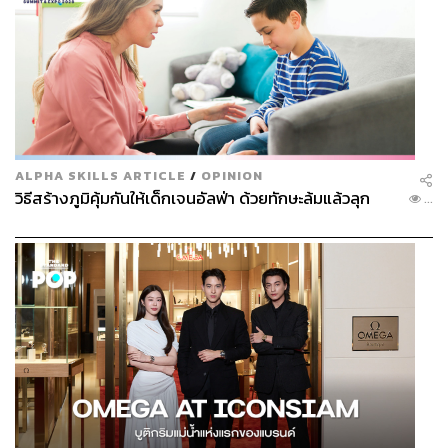
ALPHA SKILLS ARTICLE
/
OPINION
วิธีสร้างภูมิคุ้มกันให้เด็กเจนอัลฟ่า ด้วยทักษะล้มแล้วลุก
...