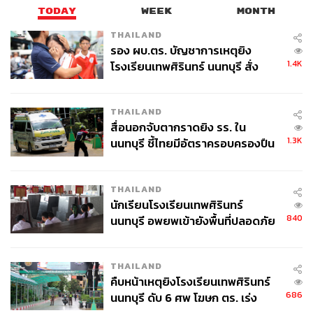
TODAY
WEEK
MONTH
THAILAND
รอง ผบ.ตร. บัญชาการเหตุยิง
1.4K
โรงเรียนเทพศิรินทร์ นนทบุรี สั่ง
ค้นหา 2 รอบยืนยันไร้คนติดค้าง พบ
ศพปู่-ย่าที่บ้านพักผู้ก่อเหตุ
825
THAILAND
สื่อนอกจับตากราดยิง รร. ใน
1.3K
นนทบุรี ชี้ไทยมีอัตราครอบครองปืน
ABOUT THE AUTHOR
สูงในระดับต้นของภูมิภาค
เสาวลักษณ์ เขตสูงเนิน
THAILAND
Content Creator THE STANDARD WEALTH
นักเรียนโรงเรียนเทพศิรินทร์
840
นนทบุรี อพยพเข้ายังพื้นที่ปลอดภัย
ชั่วคราว หลังเหตุใช้อาวุธปืนภายใน
โรงเรียนคลี่คลาย
THAILAND
คืบหน้าเหตุยิงโรงเรียนเทพศิรินทร์
686
นนทบุรี ดับ 6 ศพ โฆษก ตร. เร่ง