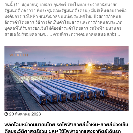
วันนี้ (11 มิถุนายน) เกณิกา อุ่นจิตร์ รองโฆษกประจำสำนักนายก
รัฐมนตรี กล่าวว่า ที่ประชุมคณะรัฐมนตรี (ครม.) มีมติเห็นชอบร่างข้อ
บังคับการ รถไฟฟ้า ขนส่งมวลชนแห่งประเทศไทย ด้วยการกำหนด
อัตราค่าโดยสาร วิธีการจัดเก็บค่าโดยสาร และการกำหนดประเภท
บุคคลที่ได้รับการยกเว้นไม่ต้องชำระค่าโดยสาร รถไฟฟ้า มหานคร
สายเฉลิมรัชมงคล พ.ศ. .... ตามที่กระทรวงคมนาคมเสนอ &nbs...
29 สิงหาคม 2023
พลิกโฉมหน้าคมนาคมไทย รถไฟฟ้าสายสีน้ำเงิน-สายสีม่วงเซ็น
ดีลประวัติศาสตร์ร่วม CKP ใช้ไฟฟ้าจากแสงอาทิตย์เดินรถ