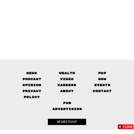
News
Wealth
Pop
Podcast
Video
Now
Opinion
Careers
Events
Privacy
About
Contact
Policy
FOR
ADVERTISING
MEMBERSHIP