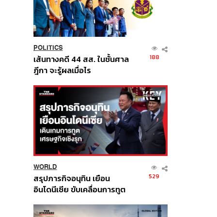
POLITICS
188
เส้นทางคดี 44 สส. ในชั้นศาล
ฎีกา จะรู้ผลเมื่อไร
WORLD
529
สรุปภารกิจอนุทิน เยือน
อินโดนีเซีย ขับเคลื่อนการทูต
เศรษฐกิจเชิงรุก ประกาศหุ้น
ส่วนยุทธศาสตร์ไทย –