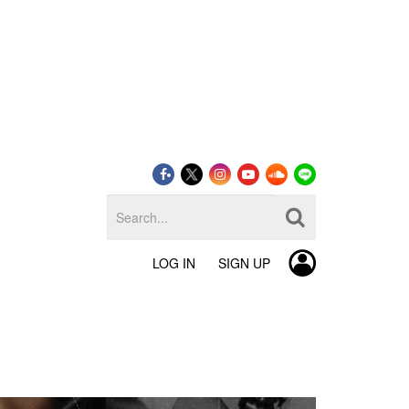
LOG IN
SIGN UP