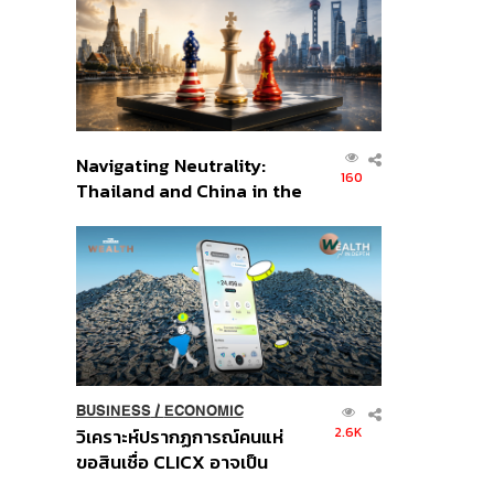
อินโดนีเซีย
Navigating Neutrality:
160
Thailand and China in the
Age of a New Global
Order
BUSINESS
/
ECONOMIC
2.6K
วิเคราะห์ปรากฏการณ์คนแห่
ขอสินเชื่อ CLICX อาจเป็น
เพียงยอดภูเขาน้ำแข็ง ของ