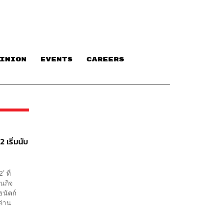
INION
EVENTS
CAREERS
 เริ่มนับ
 ที่
นกิจ
ธนัตถ์
อ่าน