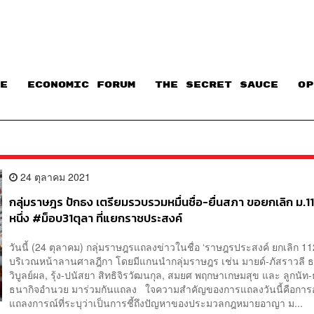
E
ECONOMIC FORUM
THE SECRET SAUCE​
OP
24 ตุลาคม 2021
กลุ่มราษฎร ปักธง เตรียมรวบรวมหมื่นชื่อ-ยื่นสภา ขอยกเลิก ม.112
หนึ่ง #ม็อบ31ตุลา ที่แยกราชประสงค์
วันนี้ (24 ตุลาคม) กลุ่มราษฎรแถลงข่าวในชื่อ ‘ราษฎรประสงค์ ยกเลิก 112’
บริเวณหน้าลานศาลฎีกา โดยมีแกนนำกลุ่มราษฎร เช่น มายด์-ภัสราวลี ธ
วิบูลย์ผล, รุ้ง-ปนัสยา สิทธิจิรวัฒนกุล, สมยศ พฤกษาเกษมสุข และ ลูกนัท-
ธนากิจอำนวย มาร่วมกันแถลง ใจความสำคัญของการแถลงวันนี้คือการ
แถลงการณ์ที่ระบุว่าเป็นการชี้ถึงปัญหาของประมวลกฎหมายอาญา ม...