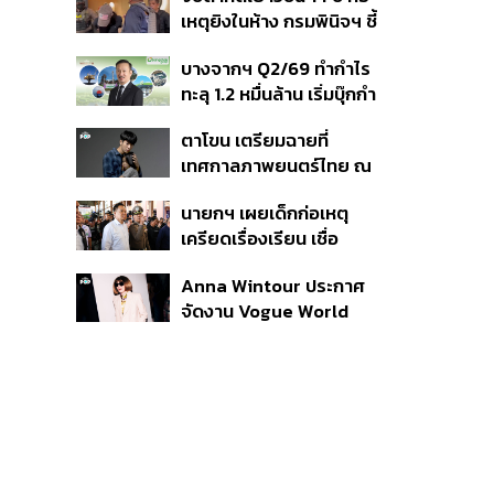
สิกวิดีโอ
เหตุยิงในห้าง กรมพินิจฯ ชี้
ประพฤติดี-รับการรักษาต่อ
บางจากฯ Q2/69 ทำกำไร
เนื่อง ประเมินปล่อยตัว
ทะลุ 1.2 หมื่นล้าน เริ่มบุ๊กกำ
ไร ‘SAF’ เชิงพาณิชย์ครั้ง
ตาโขน เตรียมฉายที่
แรก หนุนรายได้ครึ่งปีทะลุ
เทศกาลภาพยนตร์ไทย ณ
3.2 แสนล้าน
ประเทศบราซิล
นายกฯ เผยเด็กก่อเหตุ
เครียดเรื่องเรียน เชื่อ
เตรียมการเป็นขั้นตอน ชี้มี
Anna Wintour ประกาศ
กระสุนอีกกว่า 30 นัด หาก
จัดงาน Vogue World
ไม่จบชีวิตตัวเองอาจสูญ
2027 ที่ซานฟรานซิสโก
เสียเพิ่ม