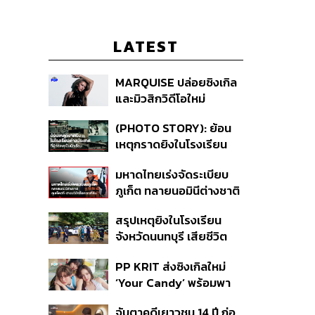
LATEST
MARQUISE ปล่อยซิงเกิล
และมิวสิกวิดีโอใหม่
IRONIC ที่เสียดสีความ
(PHOTO STORY): ย้อน
สัมพันธ์สุด Toxic
เหตุกราดยิงในโรงเรียน
ต่างประเทศ ที่ผู้ก่อเหตุเป็น
มหาดไทยเร่งจัดระเบียบ
นักเรียน
ภูเก็ต ทลายนอมินีต่างชาติ
คุมเจ็ตสกี สางบริษัทฮุบ
สรุปเหตุยิงในโรงเรียน
ที่ดิน เคลียร์ใบอนุญาต
จังหวัดนนทบุรี เสียชีวิต
โรงแรมค้าง 7 ปี
รวม 8 ราย โฆษก ตร. เผย
PP KRIT ส่งซิงเกิลใหม่
ปมค้นประวัติคดีกราดยิงที่
‘Your Candy’ พร้อมพา
สหรัฐฯ
ต้าเหนิง และ ณิชา ร่วมมิว
จับตาคดีเยาวชน 14 ปี ก่อ