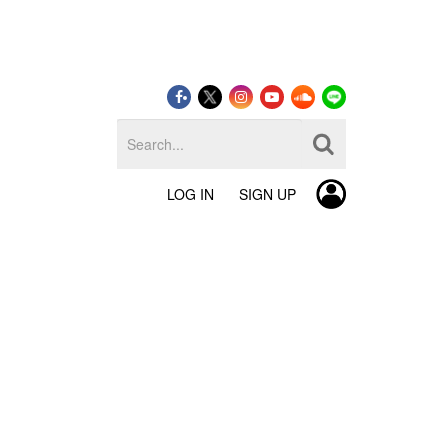
LOG IN
SIGN UP