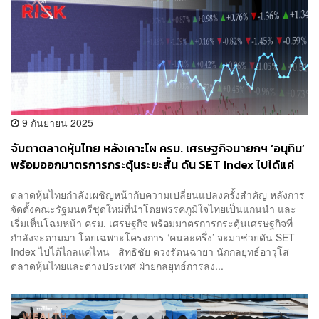
9 กันยายน 2025
จับตาตลาดหุ้นไทย หลังเคาะโผ ครม. เศรษฐกิจนายกฯ ‘อนุทิน’
พร้อมออกมาตรการกระตุ้นระยะสั้น ดัน SET Index ไปได้แค่
ไหน
ตลาดหุ้นไทยกำลังเผชิญหน้ากับความเปลี่ยนแปลงครั้งสำคัญ หลังการ
จัดตั้งคณะรัฐมนตรีชุดใหม่ที่นำโดยพรรคภูมิใจไทยเป็นแกนนำ และ
เริ่มเห็นโฉมหน้า ครม. เศรษฐกิจ พร้อมมาตรการกระตุ้นเศรษฐกิจที่
กำลังจะตามมา โดยเฉพาะโครงการ ‘คนละครึ่ง’ จะมาช่วยดัน SET
Index ไปได้ไกลแค่ไหน สิทธิชัย ดวงรัตนฉายา นักกลยุทธ์อาวุโส
ตลาดหุ้นไทยและต่างประเทศ ฝ่ายกลยุทธ์การลง...