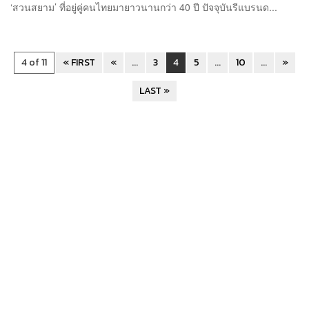
‘สวนสยาม’ ที่อยู่คู่คนไทยมายาวนานกว่า 40 ปี ปัจจุบันรีแบรนด...
4 of 11
« FIRST
«
...
3
4
5
...
10
...
»
LAST »