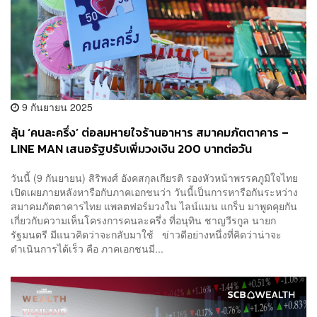
9 กันยายน 2025
ลุ้น ‘คนละครึ่ง’ ต่อลมหายใจร้านอาหาร สมาคมภัตตาคาร –
LINE MAN เสนอรัฐปรับเพิ่มวงเงิน 200 บาทต่อวัน
วันนี้ (9 กันยายน) สิริพงศ์ อังคสกุลเกียรติ รองหัวหน้าพรรคภูมิใจไทย
เปิดเผยภายหลังหารือกับภาคเอกชนว่า วันนี้เป็นการหารือกันระหว่าง
สมาคมภัตตาคารไทย แพลตฟอร์มวงใน ไลน์แมน แกร็บ มาพูดคุยกัน
เกี่ยวกับความเห็นโครงการคนละครึ่ง ที่อนุทิน ชาญวีรกูล นายก
รัฐมนตรี มีแนวคิดว่าจะกลับมาใช้ ข่าวดีอย่างหนึ่งที่คิดว่าน่าจะ
ดำเนินการได้เร็ว คือ ภาคเอกชนมี...