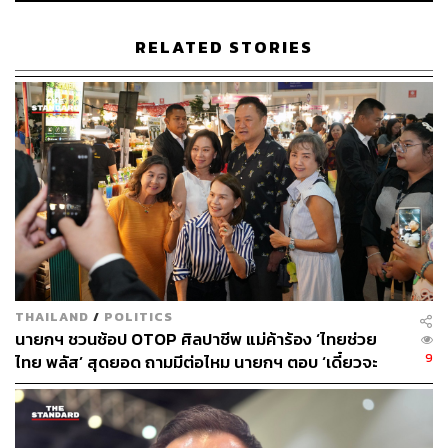
นอกจากนี้ อนุทินยังได้เปิดเผยถึงการจัดวางตำแหน่งในคณะ
รัฐมนตรีด้านเศรษฐกิจ โดยยืนยันว่าจะให้ ดร.เอกนิติ นิติ
RELATED STORIES
ทัณฑ์ประภาศ ดำรงตำแหน่งรองนายกรัฐมนตรีด้าน
เศรษฐกิจ ควบตำแหน่งรัฐมนตรีว่าการกระทรวงการคลัง
อนุทินให้เหตุผลโดยอ้างอิงจากประสบการณ์ตรงของตนเอง
สมัยดำรงตำแหน่งรองนายกรัฐมนตรีควบรัฐมนตรีว่าการ
กระทรวงสาธารณสุขว่า การมีตำแหน่งรองนายกรัฐมนตรี
พ่วงด้วย จะช่วยเสริมสร้างความน่าเชื่อถือและเพิ่มโอกาสใน
เวทีระหว่างประเทศได้มากกว่าการดำรงตำแหน่งรัฐมนตรี
เพียงอย่างเดียว
สามารถติดตาม THE STANDARD WEALTH
THAILAND
/
POLITICS
ผ่านแอปพลิเคชันต่างๆ ที่คุณสะดวกหรือใช้งานอยู่แล้วได้เลย
นายกฯ ชวนช้อป OTOP ศิลปาชีพ แม่ค้าร้อง ‘ไทยช่วย
9
ไทย พลัส’ สุดยอด ถามมีต่อไหม นายกฯ ตอบ ‘เดี๋ยวจะ
พยายาม’