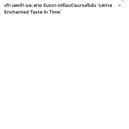
เก้า นพเก้า และ พาย รินรดา เตรียมร่วมงานกันใน ‘รสกาล
...
Enchanted Taste In Time’
News
Wealth
Pop
Podcast
Video
Now
Opinion
Careers
Events
Privacy
About
Contact
Policy
FOR
ADVERTISING
MEMBERSHIP