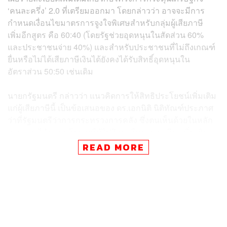
‘คนละครึ่ง’ 2.0 ที่เตรียมออกมา โดยกล่าวว่า อาจจะมีการ
กำหนดเงื่อนไขมาตรการจูงใจพิเศษสำหรับกลุ่มผู้เสียภาษี
เพิ่มอีกสูตร คือ 60:40 (โดยรัฐช่วยอุดหนุนในสัดส่วน 60%
และประชาชนจ่าย 40%) และสำหรับประชาชนที่ไม่ถึงเกณฑ์
ยื่นหรือไม่ได้เสียภาษีเงินได้ยังคงได้รับสิทธิ์อุดหนุนใน
อัตราส่วน 50:50 เช่นเดิม
นายกรัฐมนตรี กล่าวว่า แนวคิดการให้สิทธิประโยชน์เพิ่มเติม
แก่ผู้เสียภาษีนี้ เป็นข้อเสนอของ ดร.เอกนิติ นิติทัณฑ์ประภาศ
ว่าที่รัฐมนตรีว่าการกระทรวงการคลัง ซึ่งตนเห็นด้วยในหลัก
การ และได้มอบนโยบายให้ไปศึกษาในรายละเอียดเพิ่มเติม
แล้ว โดยมีเงื่อนไขสำคัญว่าจะต้องไม่ขัดต่อรัฐธรรมนูญและ
READ MORE
กฎหมาย ไม่สร้างภาระกระทบต่อกรอบงบประมาณ และต้อง
ไม่ทำลายวินัยการเงินการคลังของประเทศ
เมินเสียงวิจารณ์ ย้ำทำเพื่อประโยชน์ประชาชน