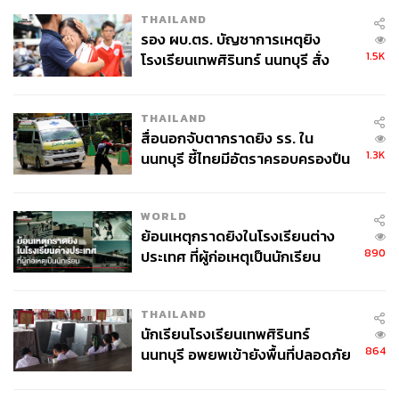
THAILAND
รอง ผบ.ตร. บัญชาการเหตุยิง
1.5K
โรงเรียนเทพศิรินทร์ นนทบุรี สั่ง
ค้นหา 2 รอบยืนยันไร้คนติดค้าง พบ
ศพปู่-ย่าที่บ้านพักผู้ก่อเหตุ
THAILAND
สื่อนอกจับตากราดยิง รร. ใน
1.3K
นนทบุรี ชี้ไทยมีอัตราครอบครองปืน
สูงในระดับต้นของภูมิภาค
WORLD
ย้อนเหตุกราดยิงในโรงเรียนต่าง
890
ประเทศ ที่ผู้ก่อเหตุเป็นนักเรียน
THAILAND
นักเรียนโรงเรียนเทพศิรินทร์
864
นนทบุรี อพยพเข้ายังพื้นที่ปลอดภัย
ชั่วคราว หลังเหตุใช้อาวุธปืนภายใน
โรงเรียนคลี่คลาย