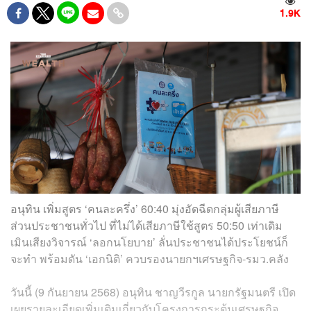
1.9K
อนุทิน เพิ่มสูตร ‘คนละครึ่ง’ 60:40 มุ่งอัดฉีดกลุ่มผู้เสียภาษี
ส่วนประชาชนทั่วไป ที่ไม่ได้เสียภาษีใช้สูตร 50:50 เท่าเดิม
เมินเสียงวิจารณ์ ‘ลอกนโยบาย’ ลั่นประชาชนได้ประโยชน์ก็
จะทำ พร้อมดัน ‘เอกนิติ’ ควบรองนายกฯเศรษฐกิจ-รมว.คลัง
วันนี้ (9 กันยายน 2568) อนุทิน ชาญวีรกูล นายกรัฐมนตรี เปิด
เผยรายละเอียดเพิ่มเติมเกี่ยวกับโครงการกระตุ้นเศรษฐกิจ