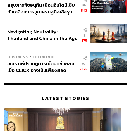
สรุปภารกิจอนุทิน เยือนอินโดนีเซีย
543
ขับเคลื่อนการทูตเศรษฐกิจเชิงรุก
ประกาศหุ้นส่วนยุทธศาสตร์ไทย –
อินโดนีเซีย
Navigating Neutrality:
Thailand and China in the Age
175
of a New Global Order
BUSINESS
/
ECONOMIC
วิเคราะห์ปรากฏการณ์คนแห่ขอสิน
2.6K
เชื่อ CLICX อาจเป็นเพียงยอด
ภูเขาน้ำแข็ง ของปัญหาหนี้ครัว
เรือนไทยที่ถูกซุกไว้
LATEST STORIES