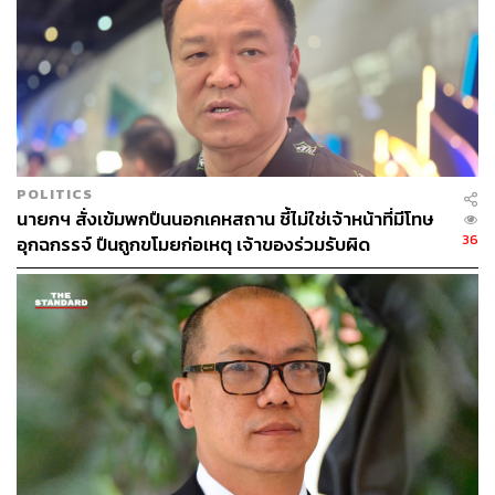
TAGS:
อนุทิน ชาญวีรกูล
นโยบายกระตุ้นเศรษฐกิจ
โครงการคนละครึ่ง
มาตรการกระตุ้นเศรษฐกิจ
คนละครึ่ง
เศรษฐกิจไทย
นายกรัฐมนตรี
POLITICS
นายกฯ สั่งเข้มพกปืนนอกเคหสถาน ชี้ไม่ใช่เจ้าหน้าที่มีโทษ
36
อุกฉกรรจ์ ปืนถูกขโมยก่อเหตุ เจ้าของร่วมรับผิด
1.9K
ABOUT THE AUTHOR
วาราดา ทองจำนงค์
Content Creator สำนักข่าว THE
STANDARD WEALTH