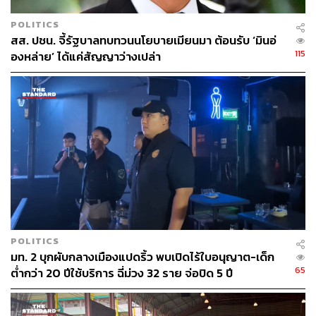
POLITICS
สส. ปชน. จี้รัฐบาลทบทวนนโยบายเมียนมา ต้อนรับ ‘มินอ่
115
องหล่าย’ ได้แค่สัญญาว่างเปล่า
POLITICS
มท. 2 บุกผับกลางเมืองแปดริ้ว พบเปิดไร้ใบอนุญาต-เด็ก
65
ต่ำกว่า 20 ปีใช้บริการ ฉี่ม่วง 32 ราย จ่อปิด 5 ปี