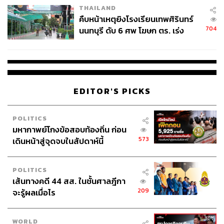
THAILAND
คืบหน้าเหตุยิงโรงเรียนเทพศิรินทร์
704
นนทบุรี ดับ 6 ศพ โฆษก ตร. เร่ง
สอบปมขโมยปืนปู่ก่อเหตุ
EDITOR'S PICKS
POLITICS
มหากาพย์โกงข้อสอบท้องถิ่น ก่อน
573
เดินหน้าสู่จุดจบในสัปดาห์นี้
POLITICS
เส้นทางคดี 44 สส. ในชั้นศาลฎีกา
209
จะรู้ผลเมื่อไร
WORLD