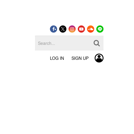
LOG IN
SIGN UP