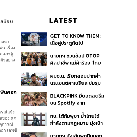
LATEST
าลน้อย
GET TO KNOW THEM:
ย มหา
เนื้อคู่ประตูถัดไป
น เรื่อง
มสภาผู้
นายกฯ ชวนช้อป OTOP
ตัวอย่าง
ศิลปาชีพ แม่ค้าร้อง ‘ไทย
ช่วยไทย พลัส’ สุดยอด
ผบช.น. เรียกสอบปากคำ
ถามมีต่อไหม นายกฯ ตอบ
นร.เซนต์คาเบรียล ปมรุม
‘เดี๋ยวจะพยายาม’
ทำร้ายเพื่อน-ใช้ปืนขู่ สั่ง
ี่ฟันศอก
BLACKPINK มียอดสตรีม
ดำเนินคดีแล้ว
บน Spotify จาก
ประเทศไทยสูงถึง 536 ล้าน
ารณ์แจ้ง
ทบ. โต้กัมพูชา ย้ำไทยใช้
ครั้ง ตลอด 10 ปีที่ผ่านมา
ยของ ศุภ
กำลังตามกฎหมาย มุ่งเป้า
ตุการณ์
หมายทางทหาร ชี้ความเสีย
กอก เอฟซี
นายกฯ สั่งเข้มพกปืนนอก