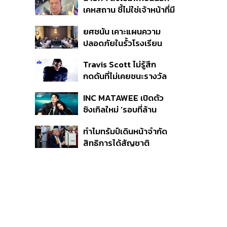
หายไทยไม่อาจลบด้วย
เคหสถาน ชี้ไม่ใช่เจ้าหน้าที่มี
ข้อมูลบิดเบือน
โทษอุกฉกรรจ์ ปืนถูกขโมย
ยศชนัน เคาะแผนความ
ก่อเหตุ เจ้าของร่วมรับผิด
ปลอดภัยในรั้วโรงเรียน
90 วัน ส่งนักสุขภาพจิต
Travis Scott ไม่รู้สึก
ดูแล-คุมเข้มคัดกรองสิ่ง
กดดันที่ไม่เคยชนะรางวัล
ผิดกฎหมาย
แกรมมี่ แม้มีชื่อเข้าชิงมา
INC MATAWEE เปิดตัว
แล้ว 10 ครั้ง
ซิงเกิลใหม่ ‘รอบที่ล้าน
(Loop)’ ที่ได้ เน PERSES
ทำไมทรัมป์เดินหน้าจำกัด
มาแสดงในมิวสิกวิดีโอ
สิทธิการได้สัญชาติ
อเมริกันโดยกำเนิดอีกครั้ง
แม้ศาลสูงสุดเคยตัดสิน
คัดค้าน