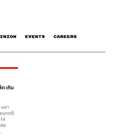
INION
EVENTS
CAREERS
็ต เกิน
ัย มหา
าชนกรณี
-14
ิทัล
.