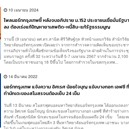
10 เมษายน 2024
โพลนอร์ทกรุงเทพชี้ หลังจบอภิปราย ม.152 ประชาชนเชื่อมั่นรัฐบ
ลง ต้องเร่งแก้ปัญหายาเสพติด-หนี้สิน-แก้รัฐธรรมนูญ
วานนี้ (9 เมษายน) ผศ.ดร.สานิต ศิริวิศิษฐ์กุล หัวหน้าแผนกวิจัย สำนักวิจั
วิทยาลัยนอร์ทกรุงเทพ เปิดเผยว่า จากการสำรวจความคิดเห็นของประชาช
การอภิปรายทั่วไปเพื่อซักถามข้อเท็จจริงของรัฐบาล-ฝ่ายค้านในการประชุ
แทนราษฎร ครั้งที่ 32 ระหว่างวันที่ 5-7 เมษายน 2567 จากจำนวน 2,100 
โดยเป็นประชาชนอายุ 18 ปีขึ้นไป โดยการสำรวจในเขตกรุงเทพ...
14 มีนาคม 2022
นอร์ทกรุงเทพ แจ้งความ อิศเรศ น้อยใจบุญ แข้งบางกอก เอฟซี ท
ทำนักเตะของสโมสรจนต้องเย็บ 24 เข็ม
วันที่ 13 มีนาคม สโมสรฟุตบอลมหาวิทยาลัยนอร์ทกรุงเทพ ได้ออกแถลงก
ความ อิศเรศ น้อยใจบุญ นักเตะของสโมสรบางกอก เอฟซี ที่ทำร้ายร่างกา
สัณฑ์ เรืองศุภนิมิต นักเตะของสโมสรจนต้องเย็บแผลถึง 24 เข็ม โดยเห
เกิดขึ้นในเกมฟุตบอลไทยลีก 3 ที่มหาวิทยาลัยนอร์ทกรุงเทพ เอาชนะ บาง
ไป 3-0 แต่ในระหว่างการแข่งขัน อิศเรศ นักเต...