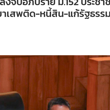
ลังจบอภิปราย ม.152 ประชาชน
ยาเสพติด-หนี้สิน-แก้รัฐธรร