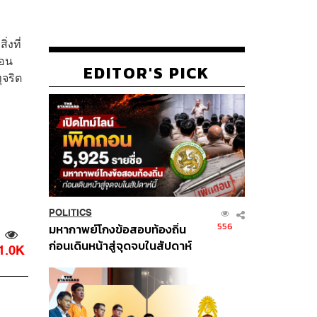
่งที่
ือน
EDITOR'S PICK
ุจริต
POLITICS
556
มหากาพย์โกงข้อสอบท้องถิ่น
ก่อนเดินหน้าสู่จุดจบในสัปดาห์
1.0K
นี้