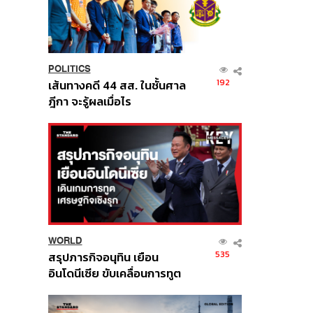
POLITICS
192
เส้นทางคดี 44 สส. ในชั้นศาล
ฎีกา จะรู้ผลเมื่อไร
WORLD
535
สรุปภารกิจอนุทิน เยือน
อินโดนีเซีย ขับเคลื่อนการทูต
เศรษฐกิจเชิงรุก ประกาศหุ้น
ส่วนยุทธศาสตร์ไทย –