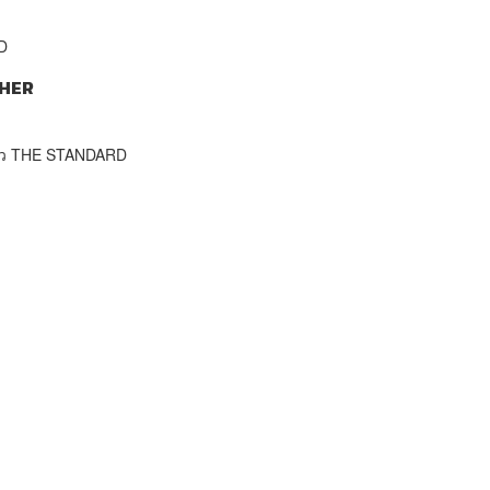
D
HER
าว THE STANDARD