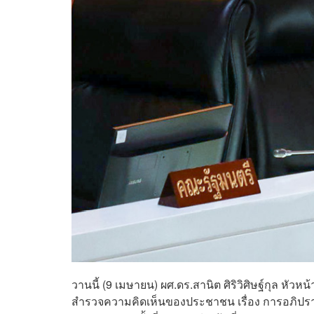
วานนี้ (9 เมษายน) ผศ.ดร.สานิต ศิริวิศิษฐ์กุล หัว
สำรวจความคิดเห็นของประชาชน เรื่อง การอภิปรายท