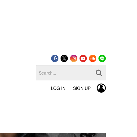
LOG IN
SIGN UP