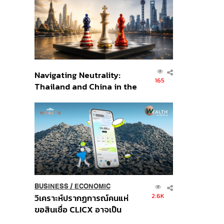
อินโดนีเซีย
Navigating Neutrality:
165
Thailand and China in the
Age of a New Global
Order
BUSINESS
/
ECONOMIC
2.6K
วิเคราะห์ปรากฏการณ์คนแห่
ขอสินเชื่อ CLICX อาจเป็น
เพียงยอดภูเขาน้ำแข็ง ของ