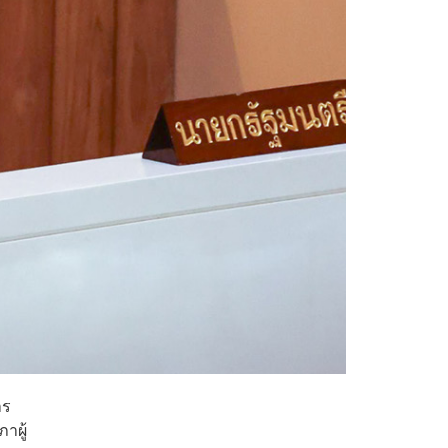
าร
าผู้