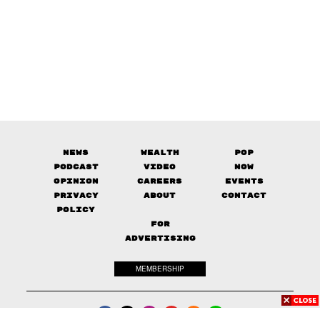
News
Wealth
Pop
Podcast
Video
Now
Opinion
Careers
Events
Privacy
About
Contact
Policy
FOR
ADVERTISING
MEMBERSHIP