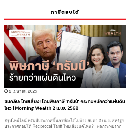
ภาษีตอบโต้
2 เมษายน 2025
ชมคลิป: ไทยเสี่ยง! โดนพิษภาษี ‘ทรัมป์’ กระทบหนักกว่าแผ่นดิน
ไหว | Morning Wealth 2 เม.ย. 2568
สรุปไทม์ไลน์ ทรัมป์ประกาศขึ้นภาษีอะไรไปบ้าง จับตา 2 เม.ย. สหรัฐฯ
ประกาศตอบโต้ Reciprocal Tariff ไทยเสี่ยงแค่ไหน? ผลกระทบจาก