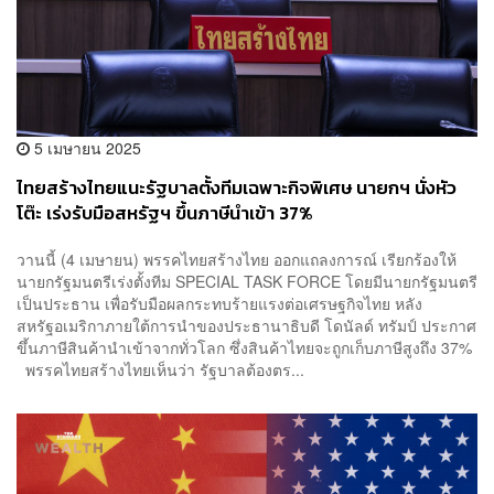
5 เมษายน 2025
ไทยสร้างไทยแนะรัฐบาลตั้งทีมเฉพาะกิจพิเศษ นายกฯ นั่งหัว
โต๊ะ เร่งรับมือสหรัฐฯ ขึ้นภาษีนำเข้า 37%
วานนี้ (4 เมษายน) พรรคไทยสร้างไทย ออกแถลงการณ์ เรียกร้องให้
นายกรัฐมนตรีเร่งตั้งทีม SPECIAL TASK FORCE โดยมีนายกรัฐมนตรี
เป็นประธาน เพื่อรับมือผลกระทบร้ายแรงต่อเศรษฐกิจไทย หลัง
สหรัฐอเมริกาภายใต้การนำของประธานาธิบดี โดนัลด์ ทรัมป์ ประกาศ
ขึ้นภาษีสินค้านำเข้าจากทั่วโลก ซึ่งสินค้าไทยจะถูกเก็บภาษีสูงถึง 37%
พรรคไทยสร้างไทยเห็นว่า รัฐบาลต้องตร...