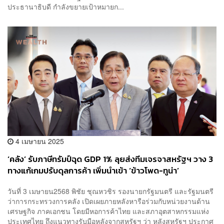
ประธานาธิบดี กำลังขยายเป้าหมายก...
4 เมษายน 2025
‘คลัง’ รับภาษีทรัมป์ฉุด GDP 1% ลุยส่งทีมเจรจาสหรัฐฯ วาง 3
ทางแก้เกมปรับดุลการค้า เพิ่มนำเข้า ‘ข้าวโพด-ทูน่า’
วันที่ 3 เมษายน2568 พิชัย ชุณหวชิร รองนายกรัฐมนตรี และรัฐมนตรี
ว่าการกระทรวงการคลัง เปิดเผยภายหลังหารือร่วมกับหน่วยงานด้าน
เศรษฐกิจ ภาคเอกชน โดยมีหอการค้าไทย และสภาอุตสาหกรรมแห่ง
ประเทศไทย ถึงแนวทางรับมือหลังจากสหรัฐฯ ว่า หลังสหรัฐฯ ประกาศ