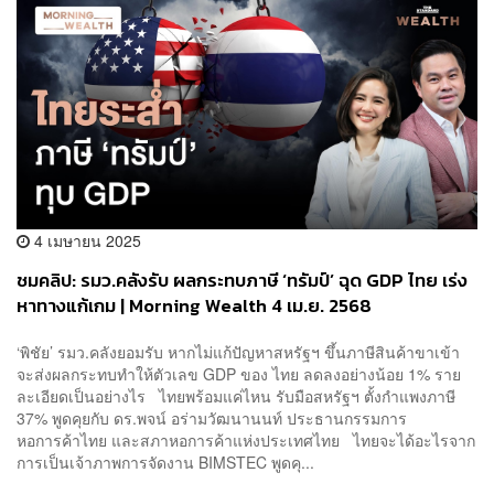
4 เมษายน 2025
ชมคลิป: รมว.คลังรับ ผลกระทบภาษี ‘ทรัมป์’ ฉุด GDP ไทย เร่ง
หาทางแก้เกม | Morning Wealth 4 เม.ย. 2568
‘พิชัย’ รมว.คลังยอมรับ หากไม่แก้ปัญหาสหรัฐฯ ขึ้นภาษีสินค้าขาเข้า
จะส่งผลกระทบทำให้ตัวเลข GDP ของ ไทย ลดลงอย่างน้อย 1% ราย
ละเอียดเป็นอย่างไร ไทยพร้อมแค่ไหน รับมือสหรัฐฯ ตั้งกำแพงภาษี
37% พูดคุยกับ ดร.พจน์ อร่ามวัฒนานนท์ ประธานกรรมการ
หอการค้าไทย และสภาหอการค้าแห่งประเทศไทย ไทยจะได้อะไรจาก
การเป็นเจ้าภาพการจัดงาน BIMSTEC พูดคุ...