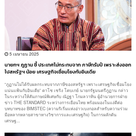
5 เมษายน 2025
นายกฯ ภูฏาน ชี้ ประเทศไม่กระทบจาก ภาษีทรัมป์ เพราะส่งออก
ไปสหรัฐฯ น้อย เศรษฐกิจเชื่อมโยงกับอินเดีย
“ภูฏานไม่ได้รับผลกระทบจากภาษีของสหรัฐฯ เพราะเศรษฐกิจเชื่อมโยง
แน่นแฟ้นกับอินเดีย” ดาโช เชริง โตบเกย์ นายกรัฐมนตรีภูฏาน กล่าว
ในระหว่างให้สัมภาษณ์พิเศษกับ ณัฏฐา โกมลวาทิน ผู้อำนวยการฝ่าย
ข่าว THE STANDARD ระหว่างการเยือนไทย พร้อมมองในแง่ดีต่อ
บทบาทของ BIMSTEC (ความริเริ่มแห่งอ่าวเบงกอลสำหรับความร่วม
มือหลากหลายสาขาทางวิชาการและเศรษฐกิจ) ในการผลักดัน
เศรษฐ...