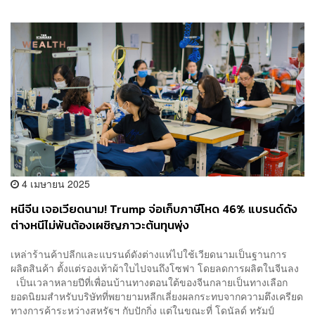
4 เมษายน 2025
หนีจีน เจอเวียดนาม! Trump จ่อเก็บภาษีโหด 46% แบรนด์ดัง
ต่างหนีไม่พ้นต้องเผชิญภาวะต้นทุนพุ่ง
เหล่าร้านค้าปลีกและแบรนด์ดังต่างแห่ไปใช้เวียดนามเป็นฐานการ
ผลิตสินค้า ตั้งแต่รองเท้าผ้าใบไปจนถึงโซฟา โดยลดการผลิตในจีนลง
เป็นเวลาหลายปีที่เพื่อนบ้านทางตอนใต้ของจีนกลายเป็นทางเลือก
ยอดนิยมสำหรับบริษัทที่พยายามหลีกเลี่ยงผลกระทบจากความตึงเครียด
ทางการค้าระหว่างสหรัฐฯ กับปักกิ่ง แต่ในขณะที่ โดนัลด์ ทรัมป์