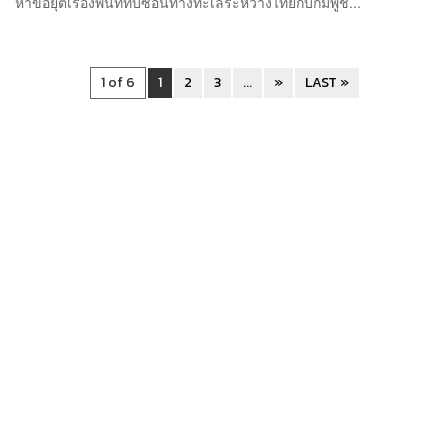
หาข้อยุติเรื่องพื้นที่ทับซ้อนทางทะเลระหว่างไทยกับกัมพูช...
1 of 6
1
2
3
...
»
LAST »