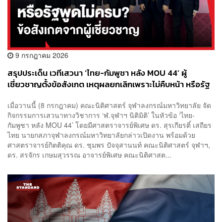
9 กรกฎาคม 2026
สรุปประเด็น เวทีเสวนา ‘ไทย-กัมพูชา หลัง MOU 44’ ผู้
เชี่ยวชาญตั้งข้อสังเกต เหตุผลยกเลิกเพราะไม่คืบหน้า หรือรัฐ
พูดไม่ครบ?
เมื่อวานนี้ (8 กรกฎาคม) คณะนิติศาสตร์ จุฬาลงกรณ์มหาวิทยาลัย จัด
กิจกรรมการเสวนาทางวิชาการ ‘ฬ.จุฬาฯ นิติมิติ’ ในหัวข้อ ‘ไทย-
กัมพูชา หลัง MOU 44’ โดยมีศาสตราจารย์พิเศษ ดร. สุรเกียรติ์ เสถียร
ไทย นายกสภาจุฬาลงกรณ์มหาวิทยาลัยกล่าวเปิดงาน พร้อมด้วย
ศาสตราจารย์กิตติคุณ ดร. ชุมพร ปัจจุสานนท์ คณะนิติศาสตร์ จุฬาฯ,
ดร. สรจักร เกษมสุวรรณ อาจารย์พิเศษ คณะนิติศาสต...