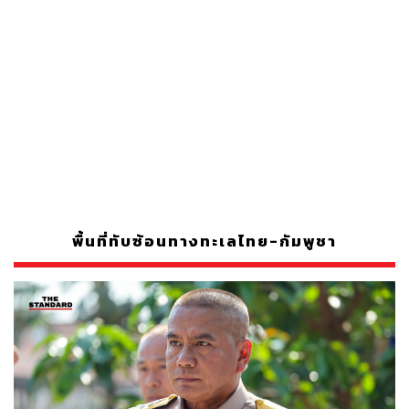
พื้นที่ทับซ้อนทางทะเลไทย-กัมพูชา