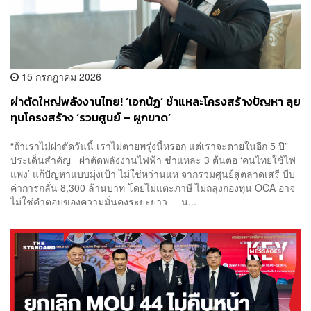
15 กรกฎาคม 2026
ผ่าตัดใหญ่พลังงานไทย! ‘เอกนัฏ’ ชำแหละโครงสร้างปัญหา ลุย
ทุบโครงสร้าง ‘รวมศูนย์ – ผูกขาด’
“ถ้าเราไม่ผ่าตัดวันนี้ เราไม่ตายพรุ่งนี้หรอก แต่เราจะตายในอีก 5 ปี”
ประเด็นสำคัญ ผ่าตัดพลังงานไฟฟ้า ชำแหละ 3 ต้นตอ ‘คนไทยใช้ไฟ
แพง’ แก้ปัญหาแบบมุ่งเป้า ไม่ใช่หว่านแห จากรวมศูนย์สู่ตลาดเสรี บีบ
ค่าการกลั่น 8,300 ล้านบาท โดยไม่แตะภาษี ไม่ถลุงกองทุน OCA อาจ
ไม่ใช่คำตอบของความมั่นคงระยะยาว น...