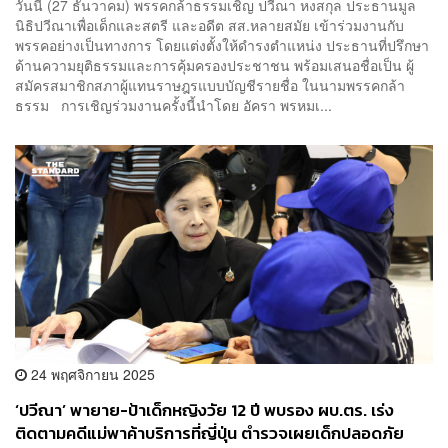
วันนี้ (27 ธันวาคม) พรรคกล้าธรรมเชิญ ปวีณา หงสกุล ประธานมูล
นิธิปวีณาเพื่อเด็กและสตรี และอดีต สส.หลายสมัย เข้าร่วมงานกับ
พรรคอย่างเป็นทางการ โดยแต่งตั้งให้ดำรงตำแหน่ง ประธานที่ปรึกษา
ด้านความยุติธรรมและการคุ้มครองประชาชน พร้อมเสนอชื่อเป็น ผู้
สมัครสมาชิกสภาผู้แทนราษฎรแบบบัญชีรายชื่อ ในนามพรรคกล้า
ธรรม การเชิญร่วมงานครั้งนี้นำโดย อัครา พรหมเ...
24 พฤศจิกายน 2025
‘ปวีณา’ พายาย-ป้าเด็กหญิงวัย 12 ปี พบรอง ผบ.ตร. เร่ง
ติดตามคดีแม่พาค้าบริการที่ญี่ปุ่น ตำรวจเผยเด็กปลอดภัย