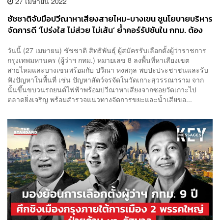
27 เมษายน 2022
ชัชชาติจับมือปวีณาหาเสียงสายไหม-บางเขน ชูนโยบายบริหาร
จัดการดี ‘โปร่งใส ไม่ส่วย ไม่เส้น’ ย้ำคอร์รัปชันใน กทม. ต้อง
เป็นศูนย์
วันนี้ (27 เมษายน) ชัชชาติ สิทธิพันธุ์ ผู้สมัครรับเลือกตั้งผู้ว่าราชการ
กรุงเทพมหานคร (ผู้ว่าฯ กทม.) หมายเลข 8 ลงพื้นที่หาเสียงเขต
สายไหมและบางเขนพร้อมกับ ปวีณา หงสกุล พบปะประชาชนและรับ
ฟังปัญหาในพื้นที่ เช่น ปัญหาสัตว์จรจัดในวัดเกาะสุวรรณาราม จาก
นั้นขึ้นขบวนรถยนต์ไฟฟ้าพร้อมปวีณาหาเสียงจากซอยวัดเกาะไป
ตลาดยิ่งเจริญ พร้อมสำรวจแนวทางจัดการขยะและน้ำเสียขอ...