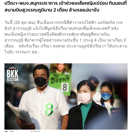
ปวีณา-พมจ.สมุทรปราการ เข้าช่วยเหลือหญิงเร่ร่อน กินนอนที่
สนามบินสุวรรณภูมินาน 2 เดือน อ้างรอแม่มารับ
วันนี้ (22 ตุลาคม) สืบเนื่องจากกรณีที่ตำรวจรถไฟฟ้า แอร์พอร์ต เรล
ลิงก์ สุวรรณภูมิ แจ้งไปที่มูลนิธิปวีณาหงสกุลเพื่อเด็กและสตรี หลัง
พบเห็นหญิงเร่ร่อนรายหนึ่งมีพฤติกรรมพักอาศัยอยู่ที่สนามบิน
สุวรรณภูมิ ที่อาคารผู้โดยสารสนามบินชั้น 1 ประตู 4 เป็นเวลาเกือบ 2
เดือน หลังรับเรื่อง ปวีณา หงสกุล ประธานมูลนิธิปวีณาฯ ได้ประสาน
ไปยัง วรรณภา สุข...