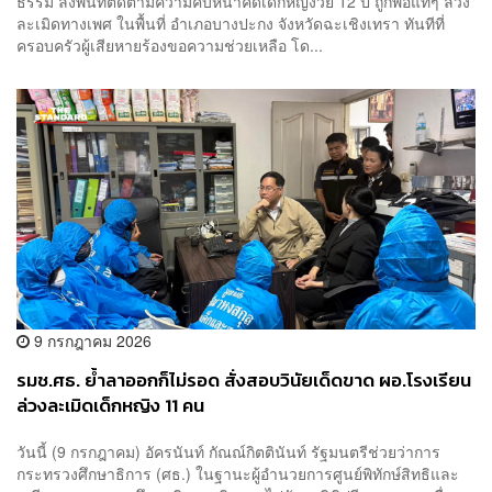
ธรรม ลงพื้นที่ติดตามความคืบหน้าคดีเด็กหญิงวัย 12 ปี ถูกพ่อแท้ๆ ล่วง
ละเมิดทางเพศ ในพื้นที่ อำเภอบางปะกง จังหวัดฉะเชิงเทรา ทันทีที่
ครอบครัวผู้เสียหายร้องขอความช่วยเหลือ โด...
9 กรกฎาคม 2026
รมช.ศธ. ย้ำลาออกก็ไม่รอด สั่งสอบวินัยเด็ดขาด ผอ.โรงเรียน
ล่วงละเมิดเด็กหญิง 11 คน
วันนี้ (9 กรกฎาคม) อัครนันท์ กัณณ์กิตตินันท์ รัฐมนตรีช่วยว่าการ
กระทรวงศึกษาธิการ (ศธ.) ในฐานะผู้อำนวยการศูนย์พิทักษ์สิทธิและ