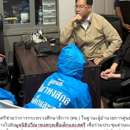
ฐมนตรีช่วยว่าการกระทรวงศึกษาธิการ (ศธ.) ในฐานะผู้อำนวยการศูนย
างไปยัง
มูลนิธิปวีณาหงสกุลเพื่อเด็กและสตรี
เพื่อร่วมประชุมด่วนแ