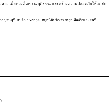
เสียหาย เพื่อทวงคืนความยุติธรรมและสร้างความปลอดภัยให้แก่สถ
กาญจนบุรี
ปวีณา หงสกุล
มูลนิธิปวีณาหงสกุลเพื่อเด็กและสตรี
D