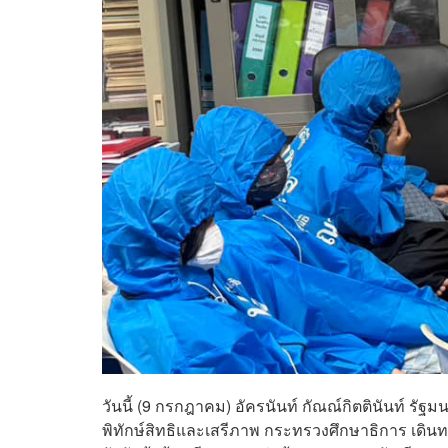
วันนี้ (9 กรกฎาคม) อัครนันท์ กัณณ์กิตตินันท์ รั
พิทักษ์สิทธิและเสรีภาพ กระทรวงศึกษาธิการ เดินท