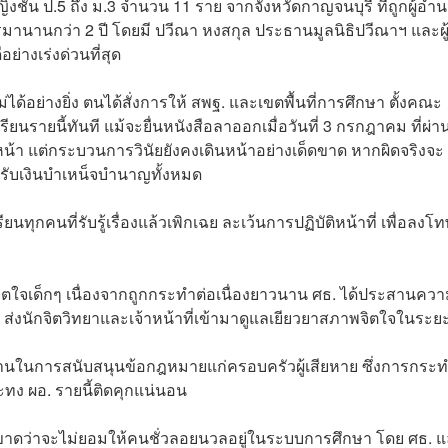
ิงชั้น ป.5 ถึง ม.3 จำนวน 11 ราย จากจังหวัดกาญจนบุรี ที่ถูกผู้อำ
นานกว่า 2 ปี โดยมี ปวีณา หงสกุล ประธานมูลนิธิปวีณาฯ และผู
่างเร่งด่วนที่สุด
ได้อย่างยิ่ง ตนได้สั่งการให้ สพฐ. และเขตพื้นที่การศึกษา ตั้งคณะ
รายนี้ทันที แม้จะยื่นหนังสือลาออกเมื่อวันที่ 3 กรกฎาคม ที่ผ่
้า แต่กระบวนการวินัยยังคงเดินหน้าอย่างเด็ดขาด หากผิดจริงจะ
ารรับเงินบำเหน็จบำนาญทั้งหมด
ยนทุกคนที่รับรู้เรื่องแล้วเพิกเฉย ละเว้นการปฏิบัติหน้าที่ เพื่อลงโ
ิตใจเด็กๆ เนื่องจากถูกกระทำต่อเนื่องยาวนาน ศธ. ได้ประสานคว
งนักจิตวิทยาและเจ้าหน้าที่เข้ามาดูแลเยียวยาสภาพจิตใจในระย
้านในการสนับสนุนข้อกฎหมายแก่ครอบครัวผู้เสียหาย ซึ่งการกระท
ทง ผอ. รายนี้ติดคุกแน่นอน
ดขาดว่าจะไม่ยอมให้คนชั่วลอยนวลอยู่ในระบบการศึกษา โดย ศธ. 