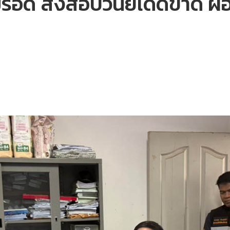
่รอด สั่งสอบวินัยเด็ดขาด ผอ