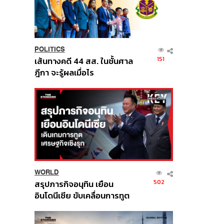
POLITICS
151
เส้นทางคดี 44 สส. ในชั้นศาล
ฎีกา จะรู้ผลเมื่อไร
WORLD
502
สรุปภารกิจอนุทิน เยือน
อินโดนีเซีย ขับเคลื่อนการทูต
เศรษฐกิจเชิงรุก ประกาศหุ้น
ส่วนยุทธศาสตร์ไทย –