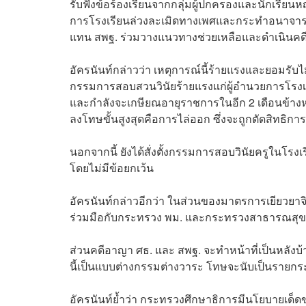
รับฟังข้อร้องเรียนจากกลุ่มผู้ปกครองและนักเรียนหญ
การโรงเรียนล่วงละเมิดทางเพศและกระทำอนาจารมา
แทน สพฐ. ร่วมวางแนวทางช่วยเหลือและดำเนินคดีอย
อัครนันท์กล่าวว่า เหตุการณ์นี้ร้ายแรงและยอมรับไม่
กรรมการสอบสวนวินัยร้ายแรงแก่ผู้อำนวยการโรงเรียน
และกำลังจะเกษียณอายุราชการในอีก 2 เดือนข้างหน
ลงโทษขั้นสูงสุดคือการไล่ออก ซึ่งจะถูกตัดสิทธิก
นอกจากนี้ ยังได้สั่งตั้งกรรมการสอบวินัยครูในโรงเรี
โดยไม่มีข้อยกเว้น
อัครนันท์กล่าวอีกว่า ในส่วนของมาตรการเยียวยาจ
ร่วมมือกับกระทรวง พม. และกระทรวงสาธารณสุข ส่
ส่วนคดีอาญา ศธ. และ สพฐ. จะทำหน้าที่เป็นหลังบ
นี้เป็นแบบต่างกรรมต่างวาระ โทษจะนับเป็นรายกระ
อัครนันท์ย้ำว่า กระทรวงศึกษาธิการมีนโยบายเด็