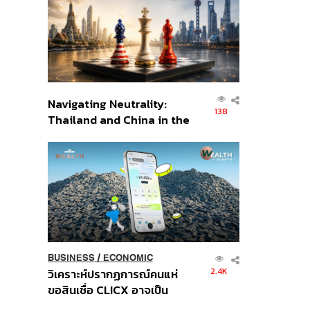
อินโดนีเซีย
Navigating Neutrality:
138
Thailand and China in the
Age of a New Global
Order
BUSINESS
/
ECONOMIC
2.4K
วิเคราะห์ปรากฏการณ์คนแห่
ขอสินเชื่อ CLICX อาจเป็น
เพียงยอดภูเขาน้ำแข็ง ของ