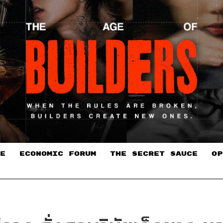
E
ECONOMIC FORUM
THE SECRET SAUCE​
OP