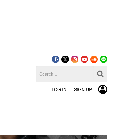
LOG IN
SIGN UP