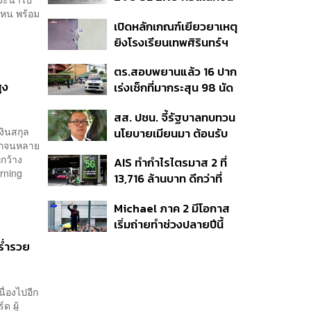
พิเศษรับฤดูกาล College
ไหน พร้อม
เปิดหลักเกณฑ์เยียวยาเหตุ
Football
ยิงโรงเรียนเทพศิรินทร์ฯ
เสียชีวิตรับสูงสุด 3 แสน
ตร.สอบพยานแล้ว 16 ปาก
เจ็บสูงสุด 1 แสน เยียวยา
ูง
เร่งเช็กที่มากระสุน 98 นัด
จิตใจ 5 ระดับ
ประสานครูภาษาไทยเข้าให้
สส. ปชน. จี้รัฐบาลทบทวน
ปากคำ
งินสกุล
นโยบายเมียนมา ต้อนรับ
ากจนหลาย
‘มินอ่องหล่าย’ ได้แค่
กว้าง
AIS ทำกำไรไตรมาส 2 ที่
สัญญาว่างเปล่า
rning
13,716 ล้านบาท ดีกว่าที่
ประเมินไว้ แต่ยังคงเป้าทั้งปี
Michael ภาค 2 มีโอกาส
เท่าเดิม เน็ตบ้านโตแรงสุด
เริ่มถ่ายทำช่วงปลายปีนี้
7.9%
หรือต้นปีหน้า
ร่ำรวย
ื่องไปอีก
ด ผู้