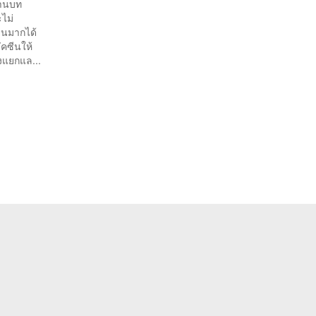
งานบท
ไม่
วนมากได้
คซีนให้
งแยกแล...