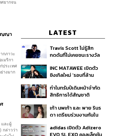
เทศยากจน
LATEST
สัญญา
Travis Scott ไม่รู้สึก
ิดจากภาวะ
กดดันที่ไม่เคยชนะรางวัล
อเมริกา
แกรมมี่ แม้มีชื่อเข้าชิงมา
แก่ประเทศ
INC MATAWEE เปิดตัว
แล้ว 10 ครั้ง
้อย่างมาก
ซิงเกิลใหม่ ‘รอบที่ล้าน
(Loop)’ ที่ได้ เน PERSES
ทำไมทรัมป์เดินหน้าจำกัด
มาแสดงในมิวสิกวิดีโอ
สิทธิการได้สัญชาติ
อเมริกันโดยกำเนิดอีกครั้ง
ทศ
เก้า นพเก้า และ พาย รินร
แม้ศาลสูงสุดเคยตัดสิน
ดา เตรียมร่วมงานกันใน
คัดค้าน
‘รสกาล Enchanted
 และผู้
adidas เปิดตัว Adizero
Taste In Time’
 กล่าวว่า
EVO SL EXO คอลเล็กชัน
่าจะนำไป