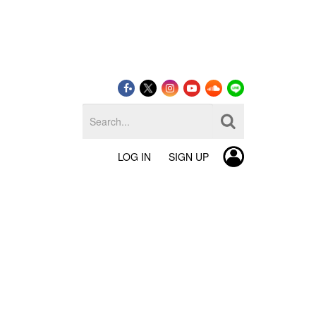
LOG IN
SIGN UP