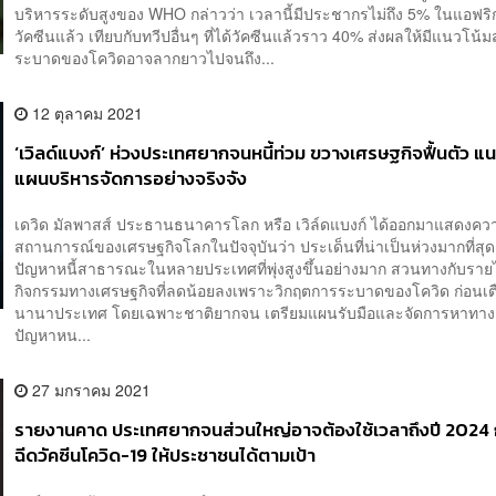
บริหารระดับสูงของ WHO กล่าวว่า เวลานี้มีประชากรไม่ถึง 5% ในแอฟริกา
วัคซีนแล้ว เทียบกับทวีปอื่นๆ ที่ได้วัคซีนแล้วราว 40% ส่งผลให้มีแนวโน้มส
ระบาดของโควิดอาจลากยาวไปจนถึง...
12 ตุลาคม 2021
‘เวิลด์แบงก์’ ห่วงประเทศยากจนหนี้ท่วม ขวางเศรษฐกิจฟื้นตัว แน
แผนบริหารจัดการอย่างจริงจัง
เดวิด มัลพาสส์ ประธานธนาคารโลก หรือ เวิล์ดแบงก์ ได้ออกมาแสดงควา
สถานการณ์ของเศรษฐกิจโลกในปัจจุบันว่า ประเด็นที่น่าเป็นห่วงมากที่สุดก
ปัญหาหนี้สาธารณะในหลายประเทศที่พุ่งสูงขึ้นอย่างมาก สวนทางกับราย
กิจกรรมทางเศรษฐกิจที่ลดน้อยลงเพราะวิกฤตการระบาดของโควิด ก่อนเต
นานาประเทศ โดยเฉพาะชาติยากจน เตรียมแผนรับมือและจัดการหาทาง
ปัญหาหน...
27 มกราคม 2021
รายงานคาด ประเทศยากจนส่วนใหญ่อาจต้องใช้เวลาถึงปี 2024 
ฉีดวัคซีนโควิด-19 ให้ประชาชนได้ตามเป้า