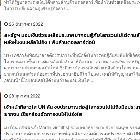
ทำให้รัฐบาลระดมเงินได้หลายล้านล้านดอลลาร์เพื่อนำไปช่วยเหลือประ
ในการเปลี่ยนผ่านสู่เศรษฐกิจคาร...
26 ธันวาคม 2022
สหรัฐฯ มอบเงินช่วยเหลือประเทศยากจนสู้ภัยโลกรวนไม่ได้ตาม
หลังหั่นงบเหลือไม่ถึง 1 พันล้านดอลลาร์ต่อปี
ประเทศกำลังพัฒนาอาจต้องรับภาระที่หนักอึ้งในการต่อสู้กับภัยพิบัติที่เก
โลกรวนมากขึ้นกว่าเดิม หลังเมื่อสัปดาห์ที่ผ่านมา สภาคองเกรสของสหรัฐ
ผ่านร่างงบประมาณฉบับใหม่ ซึ่งมีการจัดสรรเงินช่วยเหลือด้านโลกรวน
ยากจนในสัดส่วนน้อยกว่าที่ประธานาธิบดีโจ ไบเดน เคยให้สัญญาเอาไว
ก่อนหน้านี้ไบเดนเคยให้คำมั่นว่าจะมอบเงินให...
28 ตุลาคม 2022
เจ้าหน้าที่อาวุโส UN ลั่น งบประมาณต่อสู้โลกรวนไปไม่ถึงมือประเ
ยากจน เรียกร้องจัดการงบให้โปร่งใส
มาร์ติน กริฟฟิธส์ (Martin Griffiths) รองเลขาธิการฝ่ายกิจการมนุษยธรรม
ประสานงานด้านการบรรเทาทุกข์ฉุกเฉินขององค์การสหประชาชาติ (UN)
เขาไม่รู้ว่างบประมาณมูลค่า 1 แสนล้านดอลลาร์ต่อปี ที่มีการให้คำมั่นว