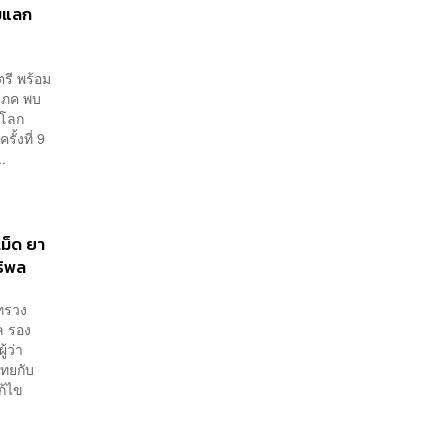
อมแลก
รี พร้อม
ิโภค พบ
ยโลก
้งที่ 9
..
ม็ด ยา
ทธิพล
ะทรวง
ล รอง
้ว่า
ทยกับ
ก้ไข