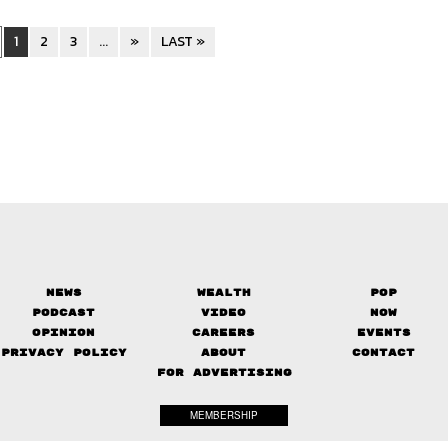
1
2
3
...
»
LAST »
News
Wealth
Pop
Podcast
Video
Now
Opinion
Careers
Events
Privacy Policy
About
Contact
FOR ADVERTISING
MEMBERSHIP