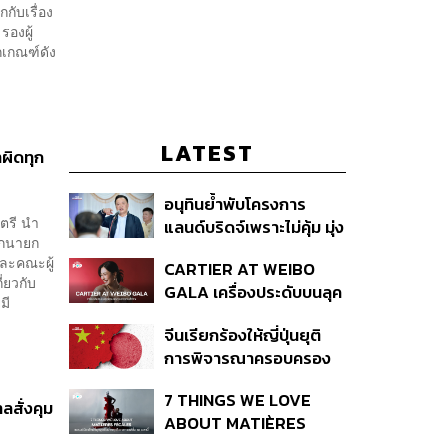
กับเรื่อง
รองผู้
เกณฑ์ดัง
LATEST
ผิดทุก
อนุทินย้ำพับโครงการ
ตรี นำ
แลนด์บริดจ์เพราะไม่คุ้ม มุ่ง
ักนายก
พัฒนา Missing Link
และคณะผู้
CARTIER AT WEIBO
รองรับอ่าวไทย-อันดามัน
่ยวกับ
GALA เครื่องประดับบนลุค
มี
พรมแดงของแขกคน
จีนเรียกร้องให้ญี่ปุ่นยุติ
สำคัญ
การพิจารณาครอบครอง
อาวุธนิวเคลียร์
7 THINGS WE LOVE
ลสั่งคุม
ABOUT MATIÈRES
FÉCALES