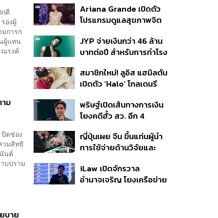
Ariana Grande เปิดตัว
กดี
โปรแกรมดูแลสุขภาพจิต
รองผู้
สำหรับคนในอุตสาหกรรม
รามการก
JYP จ่ายเงินกว่า 46 ล้าน
นผู้แทน
ดนตรี
รณรงค์
บาทต่อปี สำหรับการทำโรง
อาหารออร์แกนิกในบริษัท
สมาชิกใหม่! ลูอิส แฮมิลตัน
เปิดตัว ‘Halo’ โกลเดนรี
ทรีฟเวอร์ตัวใหม่
‘ตาม
พริษฐ์เปิดเส้นทางการเงิน
โยงคดีฮั้ว สว. อีก 4
จังหวัด พบ ส.อบจ.
 ปิดช่อง
ญี่ปุ่นเผย จีน ขึ้นแท่นผู้นำ
อำนาจเจริญโอนเงินให้เจ้า
สวมสิทธิ
การใช้จ่ายด้านวิจัยและ
หน้าที่ กกต. ฝ่ายสืบสวน
นันต์
พัฒนาโลก กวาดสัดส่วน
ปราบปราม
iLaw เปิดจักรวาล
งานวิจัยถูกอ้างอิงสูงสุด
อำนาจเจริญ โยงเครือข่าย
แซงสหรัฐฯ
ผู้สมัคร สว. พร้อมตั้งข้อ
สังเกตลงสมัครตรง
คุณสมบัติหรือไม่
นโยบาย