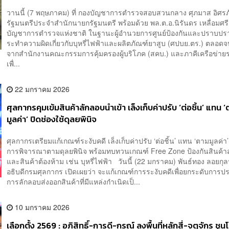
วานนี้ (7 พฤษภาคม) ที่ กองบัญชาการตำรวจสอบสวนกลาง ศุภมาส อิศรภั
รัฐมนตรีประจำสำนักนายกรัฐมนตรี พร้อมด้วย พล.ต.อ.นิรันดร เหลื่อมศรี 
บัญชาการตำรวจแห่งชาติ ในฐานะผู้อำนวยการศูนย์ป้องกันและปราบป
ระทำความผิดเกี่ยวกับบุหรี่ไฟฟ้าและผลิตภัณฑ์ยาสูบ (ศปบย.ตร.) ตลอดจ
จากสำนักงานคณะกรรมการคุ้มครองผู้บริโภค (สคบ.) และภาคีเครือข่าย
เพื่...
22 มกราคม 2026
ศุลกากรคุมเข้มสินค้าลักลอบนำเข้า เล็งเก็บค่าปรับ ‘ต่อชิ้น’ แทน 
มูลค่า’ ปิดช่องใช้ดุลยพินิจ
ศุลกากรเตรียมแก้เกณฑ์ระงับคดี เล็งเก็บค่าปรับ ‘ต่อชิ้น’ แทน ‘ตามมูลค่า’
การพิจารณาตามดุลยพินิจ พร้อมทบทวนเกณฑ์ Free Zone ป้องกันสินค้า
และสินค้าต้องห้าม เช่น บุหรี่ไฟฟ้า วันนี้ (22 มกราคม) พันธ์ทอง ลอยกุล
อธิบดีกรมศุลกากร เปิดเผยว่า จะแก้เกณฑ์การระงับคดีเพื่อยกระดับการ
การลักลอบส่งออกสินค้าที่มีแหล่งกำเนิดเป็...
10 มกราคม 2026
เลือกตั้ง 2569 : อภิสิทธิ์-การดี-กรณ์ ลงพื้นที่หลักสี่-จตุจักร ชู