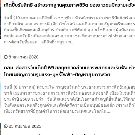
เกิดปั๊บรับสิทธิ สร้างรากฐานคุณภาพชีวิต ขอเยาวชนมีความหวังตั
หมายในชีวิต
วันนี้ (10 มกราคม) อภิสิทธิ์ เวชชาชีวะ หัวหน้าพรรคประชาธิปัตย์ พร้อม
จาติกวณิช และ ดร.การดี เลียวไพโรจน์ แคนดิเดตนายกรัฐมนตรีของพรร
กันลงพื้นที่เขตหลักสี่-จตุจักร ร่วมกับ ระพีพัฒน์ สุเมธโชติเมธา ผู้สมัครเบอร
พบปะและรับฟังเสียงสะท้อนจากประชาชน ที่ตลาดบองมาเช่ ท่ามกลาง
การต้อนรับที่อบอุ่น อภิสิทธิ์ระบุว่า พ...
8 มกราคม 2026
กสม. ส่งสารวันเด็กปี 69 ขอทุกภาคส่วนเคารพสิทธิและรับฟัง ห่ว
ไทยเผชิญความรุนแรง-บุหรี่ไฟฟ้า-ปัญหาสุขภาพจิต
วันนี้ (8 มกราคม) พรประไพ กาญจนรินทร์ ประธานกรรมการสิทธิมนุษย
ชาติ เผยแพร่สารประธานกรรมการสิทธิมนุษยชนแห่งชาติ เนื่องในวันเด็
ประจำปี 2569 ระบุว่า วันเด็กแห่งชาติเป็นโอกาสสำคัญที่ย้ำเตือนให้ทุ
ในสังคมตระหนักถึงคุณค่าและศักดิ์ศรีความเป็นมนุษย์ของเด็ก เพราะเด็กไ
เพียงทรัพยากรที่มีคุณค่าในการพัฒนาประเทศและโลกใน...
25 กันยายน 2025