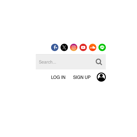
LOG IN
SIGN UP