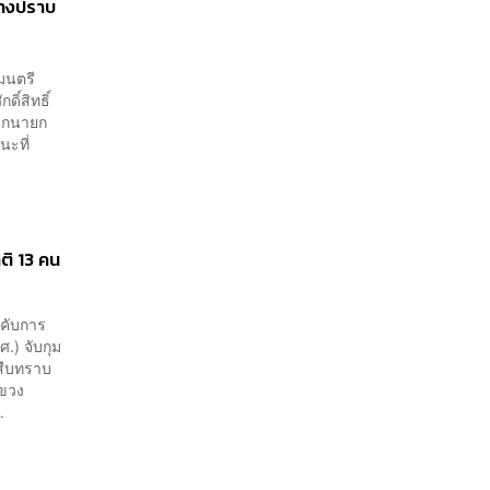
วทางปราบ
ฐมนตรี
ิ์สิทธิ์
นักนายก
นะที่
ติ 13 คน
คับการ
) จับกุม
สืบทราบ
แขวง
.