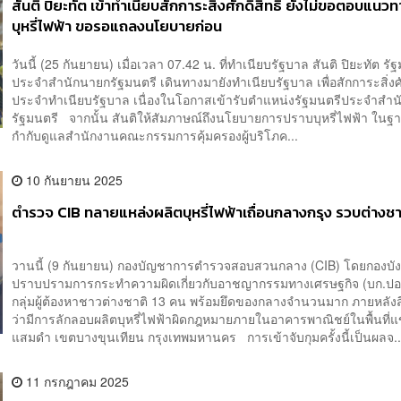
สันติ ปิยะทัต เข้าทำเนียบสักการะสิ่งศักดิ์สิทธิ์ ยังไม่ขอตอบแน
บุหรี่ไฟฟ้า ขอรอแถลงนโยบายก่อน
วันนี้ (25 กันยายน) เมื่อเวลา 07.42 น. ที่ทำเนียบรัฐบาล สันติ ปิยะทัต รั
ประจำสำนักนายกรัฐมนตรี เดินทางมายังทำเนียบรัฐบาล เพื่อสักการะสิ่งศักด
ประจำทำเนียบรัฐบาล เนื่องในโอกาสเข้ารับตำแหน่งรัฐมนตรีประจำสำ
รัฐมนตรี จากนั้น สันติให้สัมภาษณ์ถึงนโยบายการปราบบุหรี่ไฟฟ้า ในฐา
กำกับดูแลสำนักงานคณะกรรมการคุ้มครองผู้บริโภค...
10 กันยายน 2025
ตำรวจ CIB ทลายแหล่งผลิตบุหรี่ไฟฟ้าเถื่อนกลางกรุง รวบต่างชา
วานนี้ (9 กันยายน) กองบัญชาการตำรวจสอบสวนกลาง (CIB) โดยกองบัง
ปราบปรามการกระทำความผิดเกี่ยวกับอาชญากรรมทางเศรษฐกิจ (บก.ปอศ.
กลุ่มผู้ต้องหาชาวต่างชาติ 13 คน พร้อมยึดของกลางจำนวนมาก ภายหลัง
ว่ามีการลักลอบผลิตบุหรี่ไฟฟ้าผิดกฎหมายภายในอาคารพาณิชย์ในพื้นที่
แสมดำ เขตบางขุนเทียน กรุงเทพมหานคร การเข้าจับกุมครั้งนี้เป็นผลจ..
11 กรกฎาคม 2025