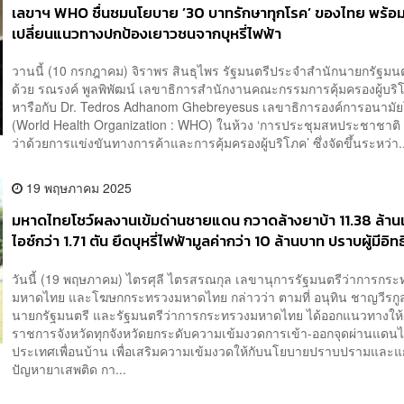
เลขาฯ WHO ชื่นชมนโยบาย ’30 บาทรักษาทุกโรค’ ของไทย พร้
เปลี่ยนแนวทางปกป้องเยาวชนจากบุหรี่ไฟฟ้า
วานนี้ (10 กรกฎาคม) จิราพร สินธุไพร รัฐมนตรีประจำสำนักนายกรัฐมนต
ด้วย รณรงค์ พูลพิพัฒน์ เลขาธิการสำนักงานคณะกรรมการคุ้มครองผู้บร
หารือกับ Dr. Tedros Adhanom Ghebreyesus เลขาธิการองค์การอนามั
(World Health Organization : WHO) ในห้วง ‘การประชุมสหประชาชาติ ครั
ว่าด้วยการแข่งขันทางการค้าและการคุ้มครองผู้บริโภค’ ซึ่งจัดขึ้นระหว่า.
19 พฤษภาคม 2025
มหาดไทยโชว์ผลงานเข้มด่านชายแดน กวาดล้างยาบ้า 11.38 ล้านเ
ไอซ์กว่า 1.71 ตัน ยึดบุหรี่ไฟฟ้ามูลค่ากว่า 10 ล้านบาท ปราบผู้มีอิ
วันนี้ (19 พฤษภาคม) ไตรศุลี ไตรสรณกุล เลขานุการรัฐมนตรีว่าการกร
มหาดไทย และโฆษกกระทรวงมหาดไทย กล่าวว่า ตามที่ อนุทิน ชาญวีรกู
นายกรัฐมนตรี และรัฐมนตรีว่าการกระทรวงมหาดไทย ได้ออกแนวทางให้ผู
ราชการจังหวัดทุกจังหวัดยกระดับความเข้มงวดการเข้า-ออกจุดผ่านแดนไ
ประเทศเพื่อนบ้าน เพื่อเสริมความเข้มงวดให้กับนโยบายปราบปรามและแ
ปัญหายาเสพติด กา...