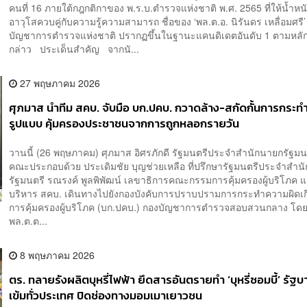
คนที่ 16 ภายใต้กฎกติกาของ พ.ร.บ.ตำรวจแห่งชาติ พ.ศ. 2565 ที่ให้น้ำหนัก
อาวุโสควบคู่กับความรู้ความสามารถ ชื่อของ ‘พล.ต.อ. นิรันดร เหลื่อมศรี’ 
บัญชาการตำรวจแห่งชาติ ปรากฏขึ้นในฐานะแคนดิเดตอันดับ 1 ตามหลัก
กล่าว ประเด็นสำคัญ จากนั...
27 พฤษภาคม 2026
ศุภมาส นำทีม สคบ. จับมือ บก.ปคบ. กวาดล้าง-สกัดกั้นการกระทำ
รูปแบบ คุ้มครองประชาชนจากการถูกหลอกรายวัน
วานนี้ (26 พฤษภาคม) ศุภมาส อิศรภักดี รัฐมนตรีประจำสำนักนายกรัฐมน
คณะประกอบด้วย ประเดิมชัย บุญช่วยเหลือ ที่ปรึกษารัฐมนตรีประจำสำน
รัฐมนตรี รณรงค์ พูลพิพัฒน์ เลขาธิการคณะกรรมการคุ้มครองผู้บริโภค 
บริหาร สคบ. เดินทางไปยังกองบังคับการปราบปรามการกระทำความผิดเกี
การคุ้มครองผู้บริโภค (บก.ปคบ.) กองบัญชาการตำรวจสอบสวนกลาง โดย
พล.ต.ต...
8 พฤษภาคม 2026
ตร. ทลายรังผลิตบุหรี่ไฟฟ้า ยึดสารอันตรายทำ ‘บุหรี่ซอมบี้’ รัฐบา
เข้มทั่วประเทศ ปิดช่องทางมอมเมาเยาวชน